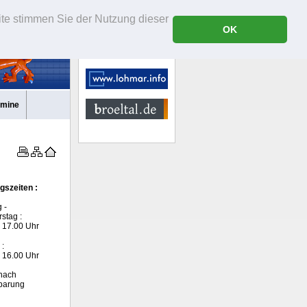
ite stimmen Sie der Nutzung dieser
OK
rmine
gszeiten :
 -
stag :
- 17.00 Uhr
 :
- 16.00 Uhr
nach
barung