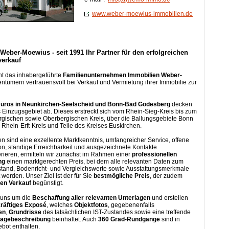
www.weber-moewius-immobilien.de
Weber-Moewius - seit 1991 Ihr Partner für den erfolgreichen
verkauf
ht das inhabergeführte
Familienunternehmen Immobilien Weber-
ntümern vertrauensvoll bei Verkauf und Vermietung ihrer Immobilie zur
üros in Neunkirchen-Seelscheid und Bonn-Bad Godesberg
decken
es Einzugsgebiet ab. Dieses erstreckt sich vom Rhein-Sieg-Kreis bis zum
rgischen sowie Oberbergischen Kreis, über die Ballungsgebiete Bonn
Rhein-Erft-Kreis und Teile des Kreises Euskirchen.
n sind eine exzellente Marktkenntnis, umfangreicher Service, offene
, ständige Erreichbarkeit und ausgezeichnete Kontakte.
erieren, ermitteln wir zunächst im Rahmen einer
professionellen
ng
einen marktgerechten Preis, bei dem alle relevanten Daten zum
stand, Bodenricht- und Vergleichswerte sowie Ausstattungsmerkmale
 werden. Unser Ziel ist der für Sie
bestmögliche Preis
, der zudem
hen Verkauf
begünstigt.
 uns um die
Beschaffung aller relevanten Unterlagen
und erstellen
räftiges Exposé
, welches
Objektfotos
, gegebenenfalls
en
,
Grundrisse
des tatsächlichen IST-Zustandes sowie eine treffende
Lagebeschreibung
beinhaltet. Auch
360 Grad-Rundgänge
sind in
bot enthalten.