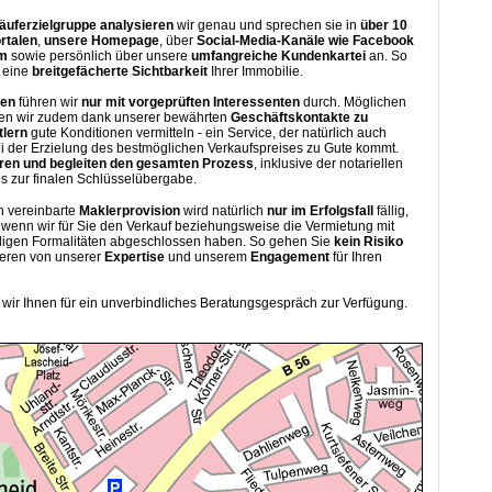
äuferzielgruppe analysieren
wir genau und sprechen sie in
über 10
rtalen
,
unsere
Homepage
, über
Social-Media-Kanäle wie Facebook
am
sowie persönlich über unsere
umfangreiche Kundenkartei
an. So
r eine
breitgefächerte Sichtbarkeit
Ihrer Immobilie.
gen
führen wir
nur mit vorgeprüften Interessenten
durch. Möglichen
en wir zudem dank unserer bewährten
Geschäftskontakte zu
tlern
gute Konditionen vermitteln - ein Service, der natürlich auch
i der Erzielung des bestmöglichen Verkaufspreises zu Gute kommt.
eren und begleiten den gesamten Prozess
, inklusive der notariellen
s zur finalen Schlüsselübergabe.
ch vereinbarte
Maklerprovision
wird natürlich
nur im Erfolgsfall
fällig,
t wenn wir für Sie den Verkauf beziehungsweise die Vermietung mit
digen Formalitäten abgeschlossen haben. So gehen Sie
kein Risiko
tieren von unserer
Expertise
und unserem
Engagement
für Ihren
wir Ihnen für ein unverbindliches Beratungsgespräch zur Verfügung.