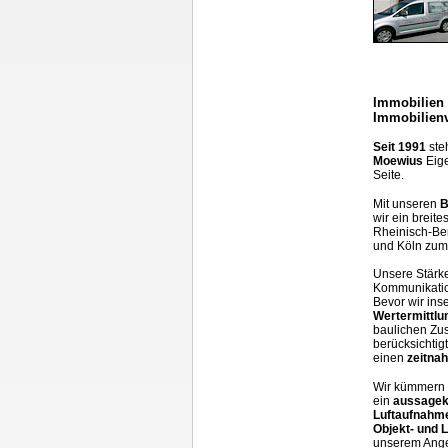
Immobilien 
Immobilien
Seit 1991
ste
Moewius
Eige
Seite.
Mit unseren
B
wir ein breit
Rheinisch-Be
und Köln zum 
Unsere Stärke
Kommunikation
Bevor wir ins
Wertermittlu
baulichen Zu
berücksichtigt
einen
zeitna
Wir kümmern
ein
aussagek
Luftaufnahm
Objekt- und 
unserem Ange