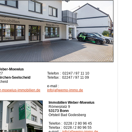
Weber-Moewius
27
Telefon : 02247 / 97 11 10
irchen-Seelscheid
Telefax : 02247 / 97 11 09
scheid
e-mail :
-moewius-immobilien.de
info(at)wemo-immo.de
Immobilien Weber-Moewius
Römerplatz 9
53173 Bonn
Ortsteil Bad Godesberg
Telefon : 0228 / 2 80 96 45
Telefax : 0228 / 2 80 96 55
e-mail :
info(at)wemo-immo.de