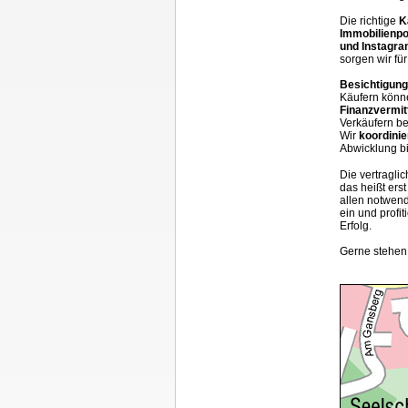
Die richtige
K
Immobilienpo
und Instagr
sorgen wir fü
Besichtigun
Käufern könn
Finanzvermit
Verkäufern be
Wir
koordini
Abwicklung bi
Die vertragli
das heißt ers
allen notwen
ein und profi
Erfolg.
Gerne stehen 