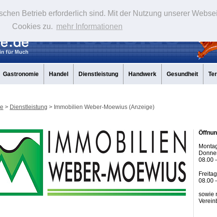
schen Betrieb erforderlich sind. Mit der Nutzung unserer Webse
Cookies zu.
mehr Informationen
Gastronomie
Handel
Dienstleistung
Handwerk
Gesundheit
Te
de
>
Dienstleistung
> Immobilien Weber-Moewius (Anzeige)
Öffnun
Montag
Donner
08.00 
Freitag
08.00 
sowie 
Verein