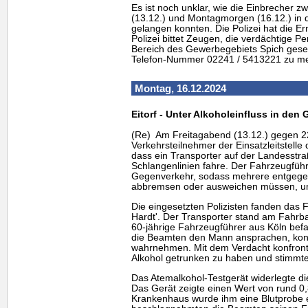
Es ist noch unklar, wie die Einbrecher z
(13.12.) und Montagmorgen (16.12.) in d
gelangen konnten. Die Polizei hat die 
Polizei bittet Zeugen, die verdächtige 
Bereich des Gewerbegebiets Spich gese
Telefon-Nummer 02241 / 5413221 zu me
Montag, 16.12.2024
Eitorf - Unter Alkoholeinfluss in de
(Re) Am Freitagabend (13.12.) gegen 
Verkehrsteilnehmer der Einsatzleitstelle 
dass ein Transporter auf der Landesstraß
Schlangenlinien fahre. Der Fahrzeugfüh
Gegenverkehr, sodass mehrere entge
abbremsen oder ausweichen müssen, um 
Die eingesetzten Polizisten fanden das
Hardt'. Der Transporter stand am Fahrba
60-jährige Fahrzeugführer aus Köln befa
die Beamten den Mann ansprachen, konn
wahrnehmen. Mit dem Verdacht konfronti
Alkohol getrunken zu haben und stimmte
Das Atemalkohol-Testgerät widerlegte d
Das Gerät zeigte einen Wert von rund 0,
Krankenhaus wurde ihm eine Blutprob