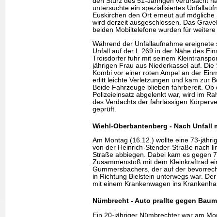
den Sturz des 51-Jährigen verursacht 
untersuchte ein spezialisiertes Unfallau
Euskirchen den Ort erneut auf mögliche S
wird derzeit ausgeschlossen. Das Grave
beiden Mobiltelefone wurden für weitere
Während der Unfallaufnahme ereignete s
Unfall auf der L 269 in der Nähe des Eins
Troisdorfer fuhr mit seinem Kleintranspo
jährigen Frau aus Niederkassel auf. Die
Kombi vor einer roten Ampel an der Ein
erlitt leichte Verletzungen und kam zur
Beide Fahrzeuge blieben fahrbereit. Ob
Polizeieinsatz abgelenkt war, wird im 
des Verdachts der fahrlässigen Körperv
geprüft.
Wiehl-Oberbantenberg - Nach Unfall mi
Am Montag (16.12.) wollte eine 73-jähri
von der Heinrich-Stender-Straße nach l
Straße abbiegen. Dabei kam es gegen 7
Zusammenstoß mit dem Kleinkraftrad ei
Gummersbachers, der auf der bevorrec
in Richtung Bielstein unterwegs war. Der 
mit einem Krankenwagen ins Krankenha
Nümbrecht - Auto prallte gegen Baum
Ein 20-jähriger Nümbrechter war am Mon