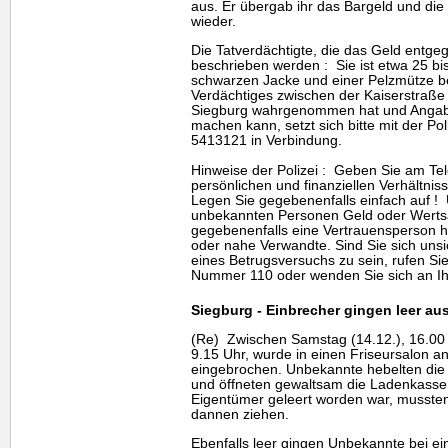
aus. Er übergab ihr das Bargeld und d
wieder.
Die Tatverdächtigte, die das Geld ent
beschrieben werden : Sie ist etwa 25 bis
schwarzen Jacke und einer Pelzmütze b
Verdächtiges zwischen der Kaiserstraße
Siegburg wahrgenommen hat und Angab
machen kann, setzt sich bitte mit der Pol
5413121 in Verbindung.
Hinweise der Polizei : Geben Sie am Tel
persönlichen und finanziellen Verhältnis
Legen Sie gegebenenfalls einfach auf !
unbekannten Personen Geld oder Werts
gegebenenfalls eine Vertrauensperson h
oder nahe Verwandte. Sind Sie sich unsi
eines Betrugsversuchs zu sein, rufen Sie 
Nummer 110 oder wenden Sie sich an Ihr
Siegburg - Einbrecher gingen leer au
(Re) Zwischen Samstag (14.12.), 16.00 
9.15 Uhr, wurde in einen Friseursalon a
eingebrochen. Unbekannte hebelten die 
und öffneten gewaltsam die Ladenkasse
Eigentümer geleert worden war, musste
dannen ziehen.
Ebenfalls leer gingen Unbekannte bei ei