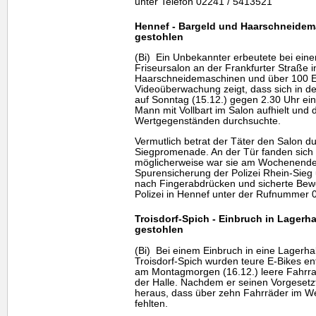
unter Telefon 02241 / 5413521
Hennef - Bargeld und Haarschneidem
gestohlen
(Bi) Ein Unbekannter erbeutete bei eine
Friseursalon an der Frankfurter Straße 
Haarschneidemaschinen und über 100 E
Videoüberwachung zeigt, dass sich in d
auf Sonntag (15.12.) gegen 2.30 Uhr ein
Mann mit Vollbart im Salon aufhielt und
Wertgegenständen durchsuchte.
Vermutlich betrat der Täter den Salon d
Siegpromenade. An der Tür fanden sich
möglicherweise war sie am Wochenende
Spurensicherung der Polizei Rhein-Sieg
nach Fingerabdrücken und sicherte Bewe
Polizei in Hennef unter der Rufnummer
Troisdorf-Spich - Einbruch in Lagerha
gestohlen
(Bi) Bei einem Einbruch in eine Lagerhal
Troisdorf-Spich wurden teure E-Bikes en
am Montagmorgen (16.12.) leere Fahrra
der Halle. Nachdem er seinen Vorgesetzten
heraus, dass über zehn Fahrräder im We
fehlten.