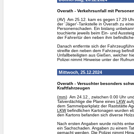
Overath - Verkehrsunfall mit Person
(AV) Am 25.12. kam es gegen 17.29 Uhr
der 'Jäger'-Tankstelle in Overath zu eine
Personenschaden. Ein bislang unbekann
touchierte jeweils beim Ein- und Ausste
der Fahrertür den neben ihm befindlich
Danach entfernte sich der Fahrzeugführe
streifte den neben dem Fahrzeug befindl
Unfallbeteiligten aus Gießen, welcher hie
Polizei nimmt Hinweise unter der Rufn
Mittwoch, 25.12.2024
Overath - Versuchter besonders schw
Kraftfahrzeugen
(
mm
) Am 24.12., zwischen 0.00 Uhr un
Tatverdächtige die Plane eines
LKW
aufg
dem Sammelparkplatz der Raststätte Agg
LKW
befindlichen Kartonagen wurden ebe
den Kartons befanden sich diverse Holza
Nach ersten Angaben wurde nichts ent
ein Sachschaden. Angaben zu einem Tat
gemacht werden. Die Polizei nimmt Hin