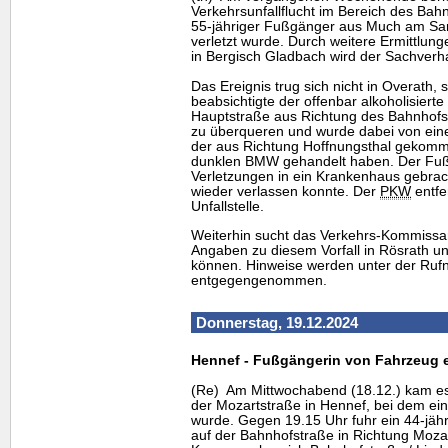
Verkehrsunfallflucht im Bereich des Bah
55-jähriger Fußgänger aus Much am Sa
verletzt wurde. Durch weitere Ermittlun
in Bergisch Gladbach wird der Sachverhalt
Das Ereignis trug sich nicht in Overath, 
beabsichtigte der offenbar alkoholisier
Hauptstraße aus Richtung des Bahnhofs 
zu überqueren und wurde dabei von ei
der aus Richtung Hoffnungsthal gekomme
dunklen BMW gehandelt haben. Der Fu
Verletzungen in ein Krankenhaus gebrach
wieder verlassen konnte. Der
PKW
entfe
Unfallstelle.
Weiterhin sucht das Verkehrs-Kommissar
Angaben zu diesem Vorfall in Rösrath u
können. Hinweise werden unter der Ru
entgegengenommen.
Donnerstag, 19.12.2024
Hennef - Fußgängerin von Fahrzeug e
(Re) Am Mittwochabend (18.12.) kam es
der Mozartstraße in Hennef, bei dem ein
wurde. Gegen 19.15 Uhr fuhr ein 44-jäh
auf der Bahnhofstraße in Richtung Mozar