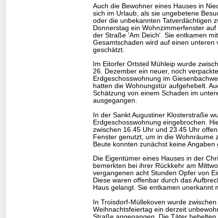
Auch die Bewohner eines Hauses in Nie
sich im Urlaub, als sie ungebetene Besu
oder die unbekannten Tatverdächtigen 
Donnerstag ein Wohnzimmerfenster auf 
der Straße 'Am Deich'. Sie entkamen mi
Gesamtschaden wird auf einen unteren v
geschätzt.
Im Eitorfer Ortsteil Mühleip wurde zwi
26. Dezember ein neuer, noch verpackte
Erdgeschosswohnung im Giesenbachweg 
hatten die Wohnungstür aufgehebelt. Auc
Schätzung von einem Schaden im unteren
ausgegangen.
In der Sankt Augustiner Klosterstraße wu
Erdgeschosswohnung eingebrochen. Hie
zwischen 16.45 Uhr und 23.45 Uhr offen
Fenster genutzt, um in die Wohnräume 
Beute konnten zunächst keine Angaben
Die Eigentümer eines Hauses in der Chr
bemerkten bei ihrer Rückkehr am Mittwo
vergangenen acht Stunden Opfer von E
Diese waren offenbar durch das Aufbrech
Haus gelangt. Sie entkamen unerkannt m
In Troisdorf-Müllekoven wurde zwischen
Weihnachtsfeiertag ein derzeit unbewoh
Straße angegangen. Die Täter hebelten 