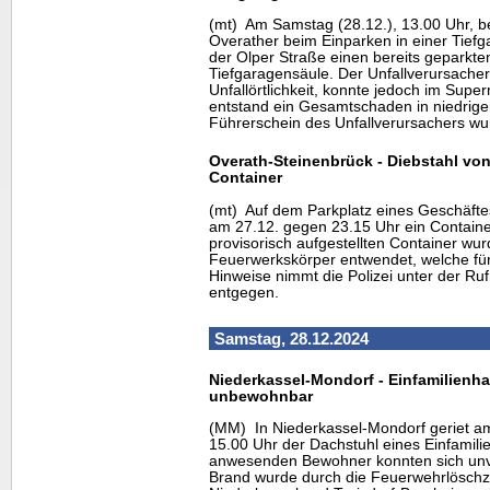
(mt) Am Samstag (28.12.), 13.00 Uhr, bes
Overather beim Einparken in einer Tief
der Olper Straße einen bereits geparkt
Tiefgaragensäule. Der Unfallverursacher
Unfallörtlichkeit, konnte jedoch im Sup
entstand ein Gesamtschaden in niedrigen
Führerschein des Unfallverursachers w
Overath-Steinenbrück - Diebstahl vo
Container
(mt) Auf dem Parkplatz eines Geschäft
am 27.12. gegen 23.15 Uhr ein Containe
provisorisch aufgestellten Container w
Feuerwerkskörper entwendet, welche fü
Hinweise nimmt die Polizei unter der R
entgegen.
Samstag, 28.12.2024
Niederkassel-Mondorf - Einfamilien
unbewohnbar
(MM) In Niederkassel-Mondorf geriet 
15.00 Uhr der Dachstuhl eines Einfamili
anwesenden Bewohner konnten sich unver
Brand wurde durch die Feuerwehrlöschz