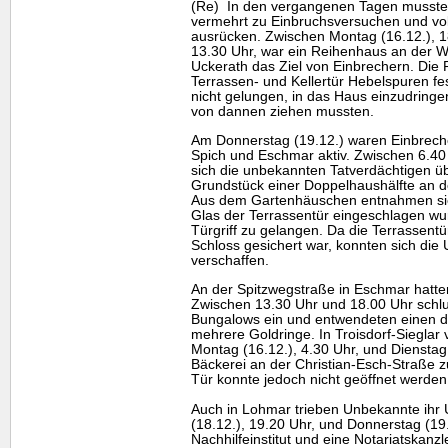
(Re) In den vergangenen Tagen musste d
vermehrt zu Einbruchsversuchen und vo
ausrücken. Zwischen Montag (16.12.), 18
13.30 Uhr, war ein Reihenhaus an der W
Uckerath das Ziel von Einbrechern. Die Po
Terrassen- und Kellertür Hebelspuren f
nicht gelungen, in das Haus einzudring
von dannen ziehen mussten.
Am Donnerstag (19.12.) waren Einbrecher
Spich und Eschmar aktiv. Zwischen 6.40
sich die unbekannten Tatverdächtigen üb
Grundstück einer Doppelhaushälfte an d
Aus dem Gartenhäuschen entnahmen sie
Glas der Terrassentür eingeschlagen w
Türgriff zu gelangen. Da die Terrassentü
Schloss gesichert war, konnten sich die 
verschaffen.
An der Spitzwegstraße in Eschmar hatte
Zwischen 13.30 Uhr und 18.00 Uhr schlu
Bungalows ein und entwendeten einen dr
mehrere Goldringe. In Troisdorf-Sieglar
Montag (16.12.), 4.30 Uhr, und Dienstag 
Bäckerei an der Christian-Esch-Straße
Tür konnte jedoch nicht geöffnet werden
Auch in Lohmar trieben Unbekannte ihr
(18.12.), 19.20 Uhr, und Donnerstag (19.
Nachhilfeinstitut und eine Notariatskanzl