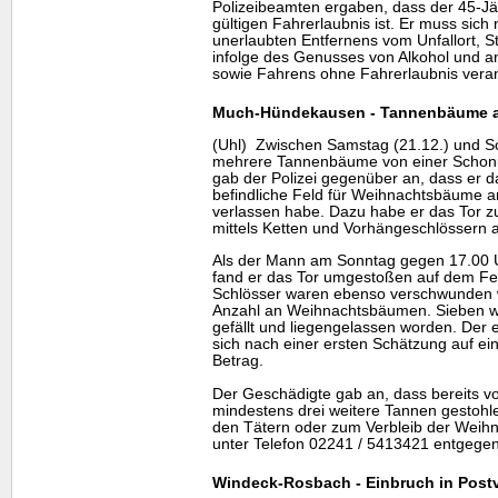
Polizeibeamten ergaben, dass der 45-Jäh
gültigen Fahrerlaubnis ist. Er muss sic
unerlaubten Entfernens vom Unfallort, 
infolge des Genusses von Alkohol und a
sowie Fahrens ohne Fahrerlaubnis vera
Much-Hündekausen - Tannenbäume a
(Uhl) Zwischen Samstag (21.12.) und S
mehrere Tannenbäume von einer Schonu
gab der Polizei gegenüber an, dass er 
befindliche Feld für Weihnachtsbäume
verlassen habe. Dazu habe er das Tor 
mittels Ketten und Vorhängeschlössern 
Als der Mann am Sonntag gegen 17.00 Uh
fand er das Tor umgestoßen auf dem Fel
Schlösser waren ebenso verschwunden w
Anzahl an Weihnachtsbäumen. Sieben w
gefällt und liegengelassen worden. Der
sich nach einer ersten Schätzung auf ein
Betrag.
Der Geschädigte gab an, dass bereits 
mindestens drei weitere Tannen gestohl
den Tätern oder zum Verbleib der Weih
unter Telefon 02241 / 5413421 entgegen
Windeck-Rosbach - Einbruch in Postv