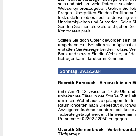
sein und nicht zu viele Daten in soziale
Webseiten preiszugeben. Gehen Sie lieb
Fragen. Überprüfen Sie das Profil samt
festzustellen, ob es noch anderweitig ve
Unstimmigkeiten und Ausreden. Seien Si
Senden Sie niemals Geld und geben Sie 
Kontodaten preis.
Sollten Sie doch Opfer geworden sein, s
umgehend ein. Behalten sie möglichst 
erstatten Sie Anzeige bei der Polizei. 
Bank und setzen Sie die
Website
, auf d
Betrüger kam, darüber in Kenntnis.
Sonntag, 29.12.2024
Rösrath-Forsbach - Einbruch in ein 
(mt) Am 28.12. zwischen 17.30 Uhr und 
unbekannte Täter in der Straße 'Zur Half
um in ein Wohnhaus zu gelangen. Im In
Räumlichkeiten nach Diebesgut durchwü
Anzeigenaufnahme konnten noch keine A
Tatbeute getätigt werden. Hinweise nimm
Rufnummer 02202 / 2050 entgegen.
Overath-Steinenbrück - Verkehrsunfal
Tiefgarage