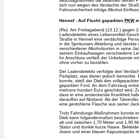
beschlagnahmten die Beamten seinen F
sich nun wegen des Verdachts der Stra
Fahrunsicherheit infolge Alkohol-Einflus
Hennef - Auf Flucht geparkten
PKW
m
(Re) Am Freitagabend (13.12.) gegen 1
Ladendetektiv eines Lebensmittel-Gesch
Straße in Hennef eine verdächtige Per
in die Spirituosen-Abteilung und steckt
verschiedener Alkoholsorten in seine Ja
seinem Einkaufswagen verschiedene Lebe
Im Anschluss verließ der Unbekannte m
ohne vorher zu bezahlen.
Der Ladendetektiv verfolgte den Verdä
Parkplatz, was dieser jedoch bemerkte. 
konnte, stieß der Dieb den vollgepackt
geparkten Ford. An dem Fahrzeug entst
mehrere hundert Euro geschätzt wird. 
dass er eine ansteckende Krankheit habe
daraufhin auf Abstand. Als der Tatverdäch
eine gestohlene Flasche aus seiner Jack
Trotz Fahndungs-Maßnahmen konnte er
Dieb kann folgendermaßen beschrieben w
alt und zwischen 1,70 Meter und 1,90 Me
Statur und dunkle kurze Haare. Bekleide
Jeans
und einer blauen Kapuzenjacke mi