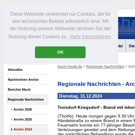
Diese Webseite verwendet nur Cookies, die für
den technischen Betrieb erforderlich sind. Mit
der Nutzung unserer Webseite stimmen Sie der
Nutzung dieser Cookies zu.
mehr Informationen
Aktuelles
Portrait
Infos
Freizeit
Gastronomie
Handel
Die
OK
much-heute.de
>
Regionale Nachrichten
> Arch
Aktuelles
Nachrichten-Archiv
Regionale Nachrichten - Ar
Berichte Much
Dienstag, 31.12.2024
Regionale Nachrichten
Troisdorf-Kriegsdorf - Brand mit lebe
Archiv 2026
(ThoHo) Heute morgen gegen 9.30 Uhr k
Archiv 2025
Händelstraße zu einem Brand in einem E
Feuerwehr konnte ein 77-jähriger Bewoh
Archiv 2024
Verletzungen gerettet und dem Rettung
der notärztlichen Behandlung wurde die