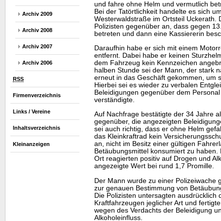
und fahre ohne Helm und vermutlich bet
Bei der Tatörtlichkeit handelte es sich 
Archiv 2009
Westerwaldstraße im Ortsteil Uckerath. 
Polizisten gegenüber an, dass gegen 13
Archiv 2008
betreten und dann eine Kassiererin besch
Archiv 2007
Daraufhin habe er sich mit einem Motorr
entfernt. Dabei habe er keinen Sturzhe
dem Fahrzeug kein Kennzeichen angebr
Archiv 2006
halben Stunde sei der Mann, der stark 
erneut in das Geschäft gekommen, um s
RSS
Hierbei sei es wieder zu verbalen Entgl
Beleidigungen gegenüber dem Personal 
Firmenverzeichnis
verständigte.
Links / Vereine
Auf Nachfrage bestätigte der 34 Jahre 
gegenüber, die angezeigten Beleidigun
Inhaltsverzeichnis
sei auch richtig, dass er ohne Helm gef
das Kleinkraftrad kein Versicherungssch
an, nicht im Besitz einer gültigen Fahrer
Kleinanzeigen
Betäubungsmittel konsumiert zu haben. 
Ort reagierten positiv auf Drogen und Al
angezeigte Wert bei rund 1,7 Promille.
Der Mann wurde zu einer Polizeiwache g
zur genauen Bestimmung von Betäubung
Die Polizisten untersagten ausdrücklich
Kraftfahrzeugen jeglicher Art und fertig
wegen des Verdachts der Beleidigung u
Alkoholeinfluss.