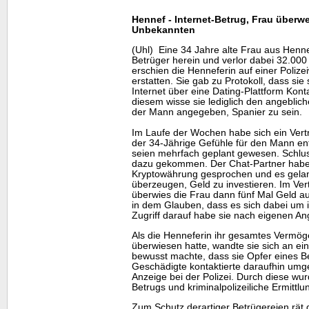
Hennef - Internet-Betrug, Frau überw
Unbekannten
(Uhl) Eine 34 Jahre alte Frau aus Hennef
Betrüger herein und verlor dabei 32.000
erschien die Henneferin auf einer Poliz
erstatten. Sie gab zu Protokoll, dass sie
Internet über eine Dating-Plattform Ko
diesem wisse sie lediglich den angebl
der Mann angegeben, Spanier zu sein.
Im Laufe der Wochen habe sich ein Vert
der 34-Jährige Gefühle für den Mann ent
seien mehrfach geplant gewesen. Schlus
dazu gekommen. Der Chat-Partner habe
Kryptowährung gesprochen und es gelan
überzeugen, Geld zu investieren. Im V
überwies die Frau dann fünf Mal Geld au
in dem Glauben, dass es sich dabei um 
Zugriff darauf habe sie nach eigenen An
Als die Henneferin ihr gesamtes Vermö
überwiesen hatte, wandte sie sich an ei
bewusst machte, dass sie Opfer eines Be
Geschädigte kontaktierte daraufhin umg
Anzeige bei der Polizei. Durch diese wu
Betrugs und kriminalpolizeiliche Ermit
Zum Schutz derartiger Betrügereien rät di