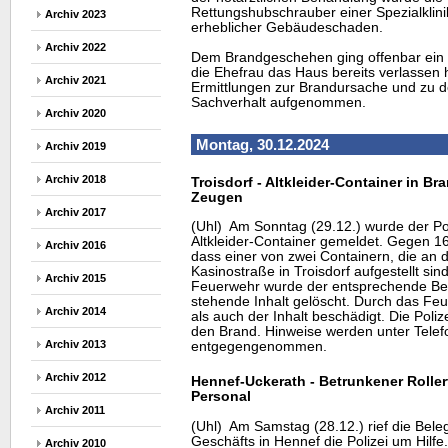
Rettungshubschrauber einer Spezialklini
Archiv 2023
erheblicher Gebäudeschaden.
Archiv 2022
Dem Brandgeschehen ging offenbar ein fa
die Ehefrau das Haus bereits verlassen ha
Archiv 2021
Ermittlungen zur Brandursache und zu
Sachverhalt aufgenommen.
Archiv 2020
Montag, 30.12.2024
Archiv 2019
Archiv 2018
Troisdorf - Altkleider-Container in Br
Zeugen
Archiv 2017
(Uhl) Am Sonntag (29.12.) wurde der Pol
Altkleider-Container gemeldet. Gegen 1
Archiv 2016
dass einer von zwei Containern, die an 
Kasinostraße in Troisdorf aufgestellt si
Archiv 2015
Feuerwehr wurde der entsprechende Behä
stehende Inhalt gelöscht. Durch das Fe
Archiv 2014
als auch der Inhalt beschädigt. Die Poliz
den Brand. Hinweise werden unter Tele
Archiv 2013
entgegengenommen.
Archiv 2012
Hennef-Uckerath - Betrunkener Roller
Personal
Archiv 2011
(Uhl) Am Samstag (28.12.) rief die Bele
Geschäfts in Hennef die Polizei um Hilfe
Archiv 2010