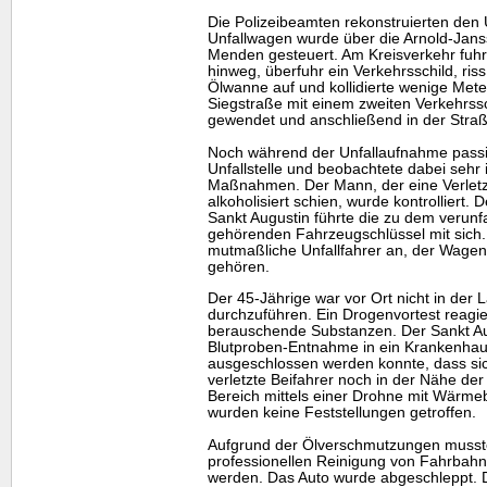
Die Polizeibeamten rekonstruierten den 
Unfallwagen wurde über die Arnold-Jans
Menden gesteuert. Am Kreisverkehr fuhr
hinweg, überfuhr ein Verkehrsschild, ris
Ölwanne auf und kollidierte wenige Met
Siegstraße mit einem zweiten Verkehrss
gewendet und anschließend in der Straß
Noch während der Unfallaufnahme passi
Unfallstelle und beobachtete dabei sehr i
Maßnahmen. Der Mann, der eine Verletzu
alkoholisiert schien, wurde kontrolliert. 
Sankt Augustin führte die zu dem verunfa
gehörenden Fahrzeugschlüssel mit sich.
mutmaßliche Unfallfahrer an, der Wage
gehören.
Der 45-Jährige war vor Ort nicht in der 
durchzuführen. Ein Drogenvortest reagie
berauschende Substanzen. Der Sankt A
Blutproben-Entnahme in ein Krankenhaus
ausgeschlossen werden konnte, dass sic
verletzte Beifahrer noch in der Nähe der
Bereich mittels einer Drohne mit Wärme
wurden keine Feststellungen getroffen.
Aufgrund der Ölverschmutzungen musste
professionellen Reinigung von Fahrbahn
werden. Das Auto wurde abgeschleppt. D