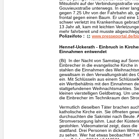
Mitsubishi auf der Verbindungsstraße vo
Gouvieuxstraße unterwegs. In einer la
gegen 7.25 Uhr von der Fahrbahn ab, ger
frontal gegen einen Baum. Er und eine 1
schwer verletzt ins Krankenhaus gebracht
13 Jahr alt, kam mit leichten Verletzung
mehr fahrbereit und musste abgeschlep
Polizeifoto :
www.presseportal.de/bl
Hennef-Uckerath - Einbruch in Kirch
Einnahmen entwendet
(Bi) In der Nacht von Samstag auf Sonn
Einbrecher in die evangelische Kirche i
stahlen die Einnahmen des Weihnachtsm
gewaltsam in den Verwaltungstrakt des 
ein. Mit Schlüsseln aus einem Schlüssel
ein Wertbehältnis mit den Einnahmen 
stattgefundenen Weihnachtsmarktes. Sie
kleinen vierstelligen Geldbetrag. Um une
die Einbrecher im Technikraum den Stro
Vermutlich dieselben Täter brachen auc
katholische Kirche ein. Sie öffneten gew
durchsuchten die Sakristei nach Beute. A
Stromversorgung lahm. Laut der Küsteri
gestohlen. Videomaterial zeigt, dass die
stattfand. Drei Personen in dicken Wint
zu sehen. Wer hat etwas beobachtet ? Hi