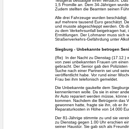
Testgerät bestätigte ihren Verdacht. Das
1,5 Promille an. Dem 34-Jährigen wurd
Zudem stellten die Beamten seinen Führ
Alle drei Fahrzeuge wurden beschädigt
auf mehrere tausend Euro geschätzt. Der
und musste abgeschleppt werden. Ob di
zu dem Verkehrsunfall beigetragen hat, 
Ermittlungen. Der Lohmarer muss sich 
Straßenverkehrs-Gefährdung unter Alkoh
Siegburg - Unbekannte betrogen Sen
(Re) In der Nacht zu Dienstag (17.12.) 
von zwei unbekannten Frauen um einen f
gebracht. Der Senior gab den Polizisten
Suche nach einer Partnerin sei und sein
veröffentlicht habe. Vor rund einer Woc
Frau bei ihm telefonisch gemeldet.
Die Unbekannte gaukelte dem Siegburger
kennenlernen wolle. Da sie in einer an
ihr Auto repariert werden müsse, könne 
kommen. Nachdem die Betrügerin das V
gewonnen hatte, fragte sie ihn, ob er ihr
Reparaturkosten in Höhe von 14.000 Eur
Der 81-Jährige stimmte zu und sie verein
zu Dienstag gegen 1.00 Uhr erschien ei
seiner Haustür. Sie gab sich als Freundi