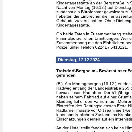
Kindertagesstätte an der Bergstraße in 
Nacht von Montag (16.12.) auf Dienstag 
zunächst ein Bürofenster gewaltsam zu ö
hebelten die Einbrecher die Terrassentü
Gebäude zu verschaffen. Ohne Diebesgut
Kindertagesstätte.
Ob beide Taten in Zusammenhang stehe
kriminalpolizeilichen Ermittlungen. Wer 
Zusammenhang mit den Einbrüchen beoba
Polizei unter Telefon 02241 / 5413121.
Dienstag, 17.12.2024
Troisdorf-Bergheim - Bewusstloser F
gefunden
(Bi) Am Montagmorgen (16.12.) entdeck
Radweg entlang der Landesstraße 269 b
bewusstlosen Radfahrer. Der 51-jährige
neben seinem Fahrrad auf einer Grünfl
Kleidung fiel er den Fahrern auf. Mehrere
Eintreffen des Rettungsdienstes Erste Hi
Radfahrer musste vor Ort reanimiert we
lebensbedrohlichem Zustand ins Kranken
Einschätzungen deuten auf ein internisti
An der Unfallstelle fanden sich keine Hi