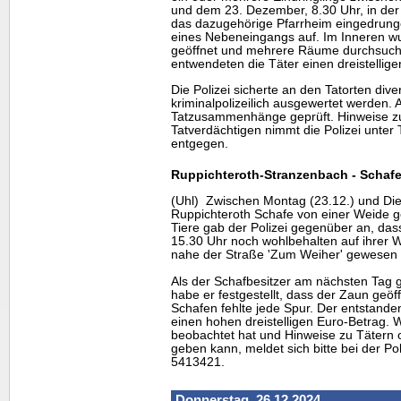
und dem 23. Dezember, 8.30 Uhr, in der 
das dazugehörige Pfarrheim eingedrunge
eines Nebeneingangs auf. Im Inneren w
geöffnet und mehrere Räume durchsuch
entwendeten die Täter einen dreistellig
Die Polizei sicherte an den Tatorten div
kriminalpolizeilich ausgewertet werden.
Tatzusammenhänge geprüft. Hinweise z
Tatverdächtigen nimmt die Polizei unter
entgegen.
Ruppichteroth-Stranzenbach - Schaf
(Uhl) Zwischen Montag (23.12.) und Die
Ruppichteroth Schafe von einer Weide g
Tiere gab der Polizei gegenüber an, da
15.30 Uhr noch wohlbehalten auf ihrer W
nahe der Straße 'Zum Weiher' gewesen 
Als der Schafbesitzer am nächsten Tag 
habe er festgestellt, dass der Zaun geö
Schafen fehlte jede Spur. Der entstande
einen hohen dreistelligen Euro-Betrag. 
beobachtet hat und Hinweise zu Tätern 
geben kann, meldet sich bitte bei der Pol
5413421.
Donnerstag, 26.12.2024