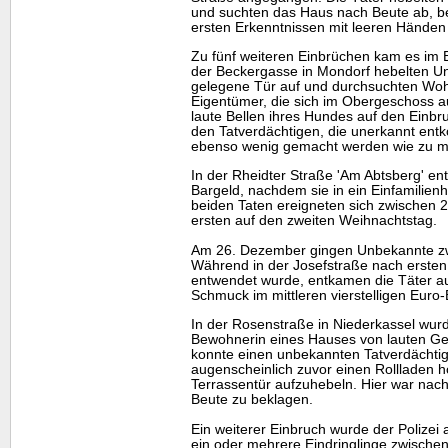
und suchten das Haus nach Beute ab, b
ersten Erkenntnissen mit leeren Hände
Zu fünf weiteren Einbrüchen kam es im B
der Beckergasse in Mondorf hebelten U
gelegene Tür auf und durchsuchten Wo
Eigentümer, die sich im Obergeschoss a
laute Bellen ihres Hundes auf den Ein
den Tatverdächtigen, die unerkannt en
ebenso wenig gemacht werden wie zu m
In der Rheidter Straße 'Am Abtsberg' en
Bargeld, nachdem sie in ein Einfamilien
beiden Taten ereigneten sich zwischen 
ersten auf den zweiten Weihnachtstag.
Am 26. Dezember gingen Unbekannte zwe
Während in der Josefstraße nach ersten
entwendet wurde, entkamen die Täter a
Schmuck im mittleren vierstelligen Euro-
In der Rosenstraße in Niederkassel wur
Bewohnerin eines Hauses von lauten Ge
konnte einen unbekannten Tatverdächtig
augenscheinlich zuvor einen Rollladen
Terrassentür aufzuhebeln. Hier war nach
Beute zu beklagen.
Ein weiterer Einbruch wurde der Polizei
ein oder mehrere Eindringlinge zwische