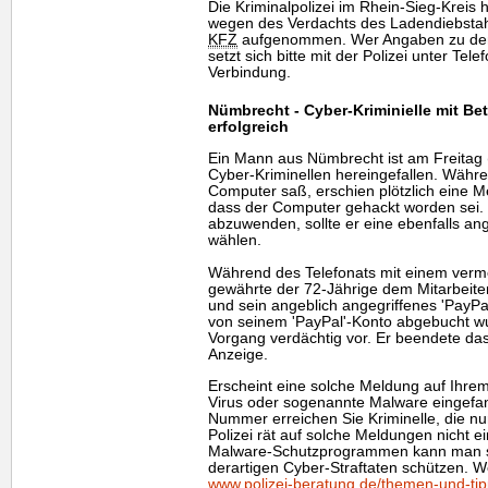
Die Kriminalpolizei im Rhein-Sieg-Kreis 
wegen des Verdachts des Ladendiebsta
KFZ
aufgenommen. Wer Angaben zu de
setzt sich bitte mit der Polizei unter Tel
Verbindung.
Nümbrecht - Cyber-Kriminielle mit Be
erfolgreich
Ein Mann aus Nümbrecht ist am Freitag (
Cyber-Kriminellen hereingefallen. Währ
Computer saß, erschien plötzlich eine M
dass der Computer gehackt worden sei
abzuwenden, sollte er eine ebenfalls a
wählen.
Während des Telefonats mit einem vermei
gewährte der 72-Jährige dem Mitarbeite
und sein angeblich angegriffenes 'PayPal
von seinem 'PayPal'-Konto abgebucht w
Vorgang verdächtig vor. Er beendete das
Anzeige.
Erscheint eine solche Meldung auf Ihre
Virus oder sogenannte Malware eingefa
Nummer erreichen Sie Kriminelle, die nur
Polizei rät auf solche Meldungen nicht e
Malware-Schutzprogrammen kann man sic
derartigen Cyber-Straftaten schützen. W
www.polizei-beratung.de/themen-und-tipp