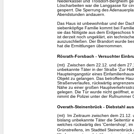
Niederkassel und Troisdorf-Bergheim ge
Löscharbeiten war die Langgasse für cir
gesperrt. Die Sperrung des Adenauerplatz
Abendstunden andauern.
Das Haus ist unbewohnbar und der Dachs
siebenköpfige Familie kommt bei Famil
sie das Nötigste aus dem Erdgeschoss 
ist derzeit noch ungeklärt, ein technische
auszuschließen. Der Brandort wurde bes
hat die Ermittlungen übernommen.
Rösrath-Forsbach - Versuchter Einbru
(mt) Zwischen dem 22.12. und dem 27.1
unbekannte Täter in der Straße 'Zur Hal
Haupteingangstür eines Einfamilienhaus
Objekt zu gelangen. Das betroffene Haus 
Straßenverlaufes, rückwärtig angrenzend
Nähe zu einer großen Hauptverkehrsstra
gelegen. Die Tür wurde nicht geöffnet, 
nimmt die Polizei unter der Rufnummer 
Overath-Steinenbrück - Diebstahl au
(mt) Im Zeitraum zwischen dem 21.12. 
bislang unbekannte Täter die Seitentür 
welches rückwärtig des 'Centershop', im
Grünstreifens, im Stadtteil Steinenbrüc