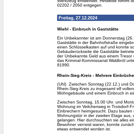
Werkzeug entwendet. Hinweise nimmt di
02202 / 2050 entgegen.
Freitag, 27.12.2024
Wiehl - Einbruch in Gaststätte
Ein Unbekannter ist am Donnerstag (26.
Gaststätte in der Bahnhofstraße eingeb
einen Schlüsselkasten auf und konnte so
Gebäuderückseite die Gaststätte betret
der Unbekannte Geld aus einem Tresor un
das Kriminal-Kommissariat Waldbröl un
81990.
Rhein-Sieg-Kreis - Mehrere Einbrüche
(Uhl) Zwischen Sonntag (22.12.) und Do
Rhein-Sieg-Kreis zu insgesamt elf volle
Wohngebäude und einem Einbruch in ein
Zwischen Sonntag, 15.00 Uhr. und Mont
Wohnung im Veilchenweg in Troisdorf-Fr
Einbrechern heimgesucht. Dazu bauten s
Wohnungstür in der zweiten Etage aus,
gelangen. Hier durchsuchten sie alles ei
Bewohner verreist waren, konnte zunäch
etwas entwendet worden ist.