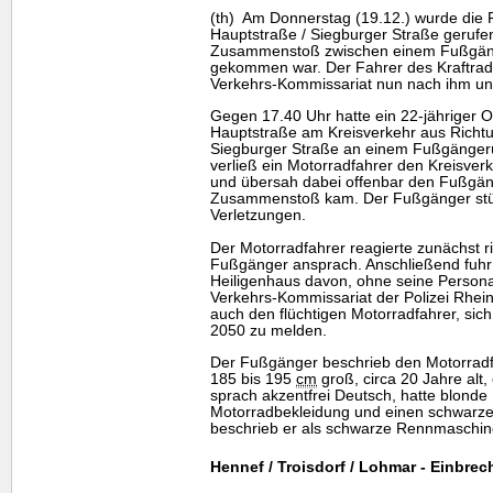
(th) Am Donnerstag (19.12.) wurde die P
Hauptstraße / Siegburger Straße gerufe
Zusammenstoß zwischen einem Fußgäng
gekommen war. Der Fahrer des Kraftra
Verkehrs-Kommissariat nun nach ihm un
Gegen 17.40 Uhr hatte ein 22-jähriger 
Hauptstraße am Kreisverkehr aus Richtu
Siegburger Straße an einem Fußgängerü
verließ ein Motorradfahrer den Kreisver
und übersah dabei offenbar den Fußgän
Zusammenstoß kam. Der Fußgänger stürzt
Verletzungen.
Der Motorradfahrer reagierte zunächst ri
Fußgänger ansprach. Anschließend fuhr 
Heiligenhaus davon, ohne seine Persona
Verkehrs-Kommissariat der Polizei Rhein
auch den flüchtigen Motorradfahrer, si
2050 zu melden.
Der Fußgänger beschrieb den Motorradfah
185 bis 195
cm
groß, circa 20 Jahre alt
sprach akzentfrei Deutsch, hatte blonde
Motorradbekleidung und einen schwarz
beschrieb er als schwarze Rennmaschine
Hennef / Troisdorf / Lohmar - Einbre