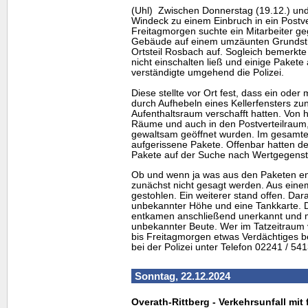
(Uhl) Zwischen Donnerstag (19.12.) und 
Windeck zu einem Einbruch in ein Postv
Freitagmorgen suchte ein Mitarbeiter ge
Gebäude auf einem umzäunten Grundstü
Ortsteil Rosbach auf. Sogleich bemerkte
nicht einschalten ließ und einige Paket
verständigte umgehend die Polizei.
Diese stellte vor Ort fest, dass ein ode
durch Aufhebeln eines Kellerfensters z
Aufenthaltsraum verschafft hatten. Von h
Räume und auch in den Postverteilraum
gewaltsam geöffnet wurden. Im gesamte
aufgerissene Pakete. Offenbar hatten de
Pakete auf der Suche nach Wertgegenst
Ob und wenn ja was aus den Paketen e
zunächst nicht gesagt werden. Aus ein
gestohlen. Ein weiterer stand offen. Dar
unbekannter Höhe und eine Tankkarte. D
entkamen anschließend unerkannt und m
unbekannter Beute. Wer im Tatzeitraum
bis Freitagmorgen etwas Verdächtiges be
bei der Polizei unter Telefon 02241 / 54
Sonntag, 22.12.2024
Overath-Rittberg - Verkehrsunfall mit 