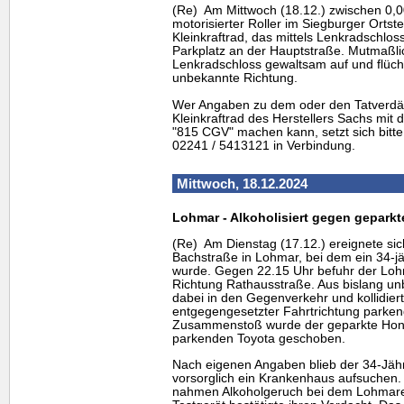
(Re) Am Mittwoch (18.12.) zwischen 0,0
motorisierter Roller im Siegburger Ortst
Kleinkraftrad, das mittels Lenkradschlos
Parkplatz an der Hauptstraße. Mutmaßl
Lenkradschloss gewaltsam auf und flüch
unbekannte Richtung.
Wer Angaben zu dem oder den Tatverdä
Kleinkraftrad des Herstellers Sachs mi
"815 CGV" machen kann, setzt sich bitte 
02241 / 5413121 in Verbindung.
Mittwoch, 18.12.2024
Lohmar - Alkoholisiert gegen gepark
(Re) Am Dienstag (17.12.) ereignete sich
Bachstraße in Lohmar, bei dem ein 34-jä
wurde. Gegen 22.15 Uhr befuhr der Loh
Richtung Rathausstraße. Aus bislang un
dabei in den Gegenverkehr und kollidiert
entgegengesetzter Fahrtrichtung parke
Zusammenstoß wurde der geparkte Hon
parkenden Toyota geschoben.
Nach eigenen Angaben blieb der 34-Jähri
vorsorglich ein Krankenhaus aufsuchen. 
nahmen Alkoholgeruch bei dem Lohmarer