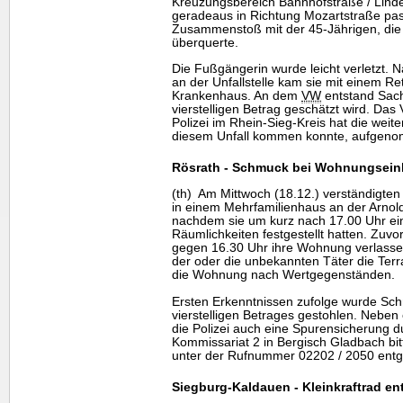
Kreuzungsbereich Bahnhofstraße / Lind
geradeaus in Richtung Mozartstraße pa
Zusammenstoß mit der 45-Jährigen, die
überquerte.
Die Fußgängerin wurde leicht verletzt. 
an der Unfallstelle kam sie mit einem R
Krankenhaus. An dem
VW
entstand Sach
vierstelligen Betrag geschätzt wird. Da
Polizei im Rhein-Sieg-Kreis hat die weit
diesem Unfall kommen konnte, aufgen
Rösrath - Schmuck bei Wohnungsein
(th) Am Mittwoch (18.12.) verständigte
in einem Mehrfamilienhaus an der Arnold
nachdem sie um kurz nach 17.00 Uhr ein
Räumlichkeiten festgestellt hatten. Zuvo
gegen 16.30 Uhr ihre Wohnung verlasse
der oder die unbekannten Täter die Ter
die Wohnung nach Wertgegenständen.
Ersten Erkenntnissen zufolge wurde Sch
vierstelligen Betrages gestohlen. Nebe
die Polizei auch eine Spurensicherung d
Kommissariat 2 in Bergisch Gladbach bi
unter der Rufnummer 02202 / 2050 en
Siegburg-Kaldauen - Kleinkraftrad e