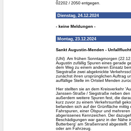
02202 / 2050 entgegen.
Dienstag, 24.12.2024
- keine Meldungen -
Montag, 23.12.2024
Sankt Augustin-Menden - Unfallflucht
(Uhl) Am frühen Sonntagmorgen (22.12.)
Augustin zufällig Spuren eines gerade g
dem Weg zu einem anderen Einsatz bem
Siegstraße zwei abgeknickte Verkehrsschi
zunächst ihren ursprünglichen Auftrag u
auffällige Stelle im Ortsteil Menden zurü
Hier stellten sie an dem Kreisverkehr 'Au
Janssen-Straße / Siegstraße neben den
außerdem weitere Spuren fest, die darau
kurz zuvor zu einem Verkehrsunfall ge
befanden sich auf der Grünfläche mittig
Fahrspuren, einer Ölspur und mehreren 
abgerissenes Kennzeichen. Der dazuge
Beschädigungen war ganz in der Nähe i
Butterberg' am Straßenrand abgestellt. 
oder am Fahrzeug.