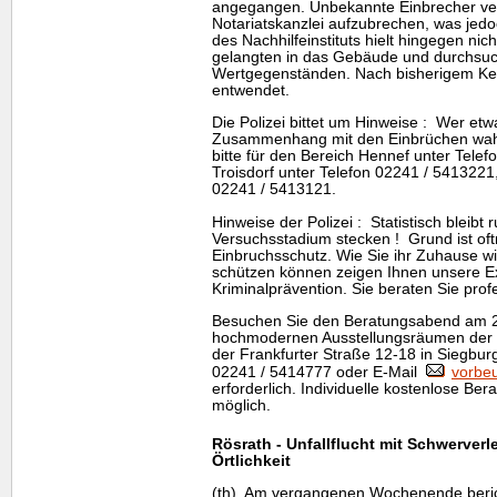
angegangen. Unbekannte Einbrecher ver
Notariatskanzlei aufzubrechen, was jedo
des Nachhilfeinstituts hielt hingegen nic
gelangten in das Gebäude und durchsu
Wertgegenständen. Nach bisherigem Ken
entwendet.
Die Polizei bittet um Hinweise : Wer et
Zusammenhang mit den Einbrüchen wah
bitte für den Bereich Hennef unter Telef
Troisdorf unter Telefon 02241 / 5413221
02241 / 5413121.
Hinweise der Polizei : Statistisch bleibt 
Versuchsstadium stecken ! Grund ist oft
Einbruchsschutz. Wie Sie ihr Zuhause 
schützen können zeigen Ihnen unsere E
Kriminalprävention. Sie beraten Sie prof
Besuchen Sie den Beratungsabend am 2
hochmodernen Ausstellungsräumen der Po
der Frankfurter Straße 12-18 in Siegbur
02241 / 5414777 oder E-Mail
vorbeu
erforderlich. Individuelle kostenlose Ber
möglich.
Rösrath - Unfallflucht mit Schwerverl
Örtlichkeit
(th) Am vergangenen Wochenende bericht