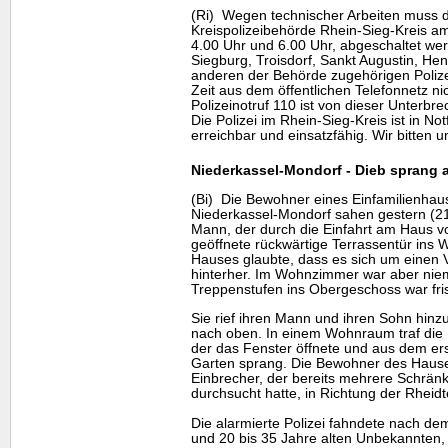
(Ri) Wegen technischer Arbeiten muss d
Kreispolizeibehörde Rhein-Sieg-Kreis am
4.00 Uhr und 6.00 Uhr, abgeschaltet we
Siegburg, Troisdorf, Sankt Augustin, Hen
anderen der Behörde zugehörigen Polizei
Zeit aus dem öffentlichen Telefonnetz nic
Polizeinotruf 110 ist von dieser Unterbre
Die Polizei im Rhein-Sieg-Kreis ist in Not
erreichbar und einsatzfähig. Wir bitten 
Niederkassel-Mondorf - Dieb sprang 
(Bi) Die Bewohner eines Einfamilienhau
Niederkassel-Mondorf sahen gestern (21
Mann, der durch die Einfahrt am Haus v
geöffnete rückwärtige Terrassentür in
Hauses glaubte, dass es sich um einen 
hinterher. Im Wohnzimmer war aber ni
Treppenstufen ins Obergeschoss war fr
Sie rief ihren Mann und ihren Sohn hin
nach oben. In einem Wohnraum traf die 
der das Fenster öffnete und aus dem er
Garten sprang. Die Bewohner des Haus
Einbrecher, der bereits mehrere Schrän
durchsucht hatte, in Richtung der Rheid
Die alarmierte Polizei fahndete nach de
und 20 bis 35 Jahre alten Unbekannten, 