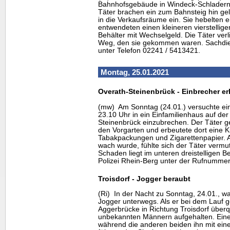
Bahnhofsgebäude in Windeck-Schladern
Täter brachen ein zum Bahnsteig hin ge
in die Verkaufsräume ein. Sie hebelten e
entwendeten einen kleineren vierstellig
Behälter mit Wechselgeld. Die Täter ve
Weg, den sie gekommen waren. Sachdienl
unter Telefon 02241 / 5413421.
Montag, 25.01.2021
Overath-Steinenbrück - Einbrecher 
(mw) Am Sonntag (24.01.) versuchte ei
23.10 Uhr in ein Einfamilienhaus auf de
Steinenbrück einzubrechen. Der Täter ge
den Vorgarten und erbeutete dort eine Ki
Tabakpackungen und Zigarettenpapier. 
wach wurde, fühlte sich der Täter vermutl
Schaden liegt im unteren dreistelligen Be
Polizei Rhein-Berg unter der Rufnummer
Troisdorf - Jogger beraubt
(Ri) In der Nacht zu Sonntag, 24.01., wa
Jogger unterwegs. Als er bei dem Lauf 
Aggerbrücke in Richtung Troisdorf überq
unbekannten Männern aufgehalten. Einer
während die anderen beiden ihn mit ein