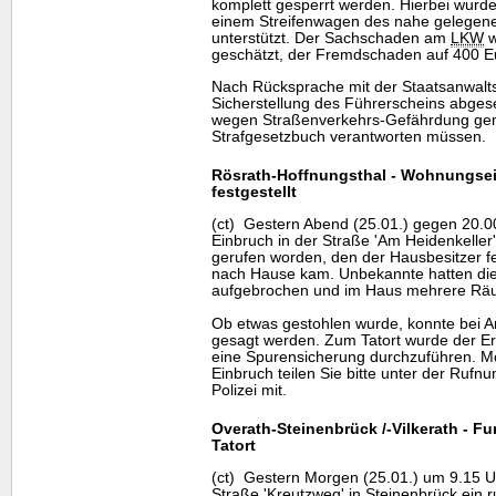
komplett gesperrt werden. Hierbei wurde
einem Streifenwagen des nahe gelegene
unterstützt. Der Sachschaden am
LKW
w
geschätzt, der Fremdschaden auf 400 E
Nach Rücksprache mit der Staatsanwalts
Sicherstellung des Führerscheins abges
wegen Straßenverkehrs-Gefährdung ge
Strafgesetzbuch verantworten müssen.
Rösrath-Hoffnungsthal - Wohnungse
festgestellt
(ct) Gestern Abend (25.01.) gegen 20.00
Einbruch in der Straße 'Am Heidenkeller'
gerufen worden, den der Hausbesitzer fes
nach Hause kam. Unbekannte hatten di
aufgebrochen und im Haus mehrere Rä
Ob etwas gestohlen wurde, konnte bei 
gesagt werden. Zum Tatort wurde der E
eine Spurensicherung durchzuführen. M
Einbruch teilen Sie bitte unter der Ruf
Polizei mit.
Overath-Steinenbrück /-Vilkerath - F
Tatort
(ct) Gestern Morgen (25.01.) um 9.15 U
Straße 'Kreutzweg' in Steinenbrück ein