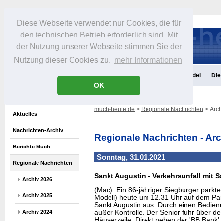
Diese Webseite verwendet nur Cookies, die für
den technischen Betrieb erforderlich sind. Mit
der Nutzung unserer Webseite stimmen Sie der
Nutzung dieser Cookies zu.
mehr Informationen
Aktuelles
Portrait
Infos
Freizeit
Gastronomie
Handel
Die
OK
much-heute.de
>
Regionale Nachrichten
> Arch
Aktuelles
Nachrichten-Archiv
Regionale Nachrichten - Ar
Berichte Much
Sonntag, 31.01.2021
Regionale Nachrichten
Sankt Augustin - Verkehrsunfall mit
Archiv 2026
(Mac) Ein 86-jähriger Siegburger parkte
Archiv 2025
Modell) heute um 12.31 Uhr auf dem Par
Sankt Augustin aus. Durch einen Bedien
Archiv 2024
außer Kontrolle. Der Senior fuhr über 
Häuserzeile. Direkt neben der 'BB Bank' 