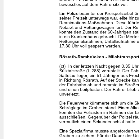
bewusstlos auf dem Fahrersitz vor.
Ein Polizeibeamter der Kreispolizeibehör
seiner Freizeit unterwegs war, eilte hinz
Reanimations-Maßnahmen. Diese führte 
Notarzt und Rettungswagen fort. Der R
konnte den Zustand der 60-Jährigen sta
in ein Krankenhaus gebracht. Die Merten
Rettungsmaßnahmen, Unfallaufnahme un
17.30 Uhr voll gesperrt werden.
Rösrath-Rambrücken - Milchtransport
(ct) In der letzten Nacht gegen 0.35 Uhr 
Sülztalstraße (L 288) verunfallt. Der Fa
Sattelauflieger, ein 51-Jähriger aus Fr
in Richtung Rösrath. Auf der Strecke kam
der Fahrbahn ab und rammte im Straße
und einen Leitpfosten. Der Fahrer blieb 
unverletzt.
Die Feuerwehr kümmerte sich um die S
Schräglage im Graben stand. Einen Alko
konnten die Polizisten im Rahmen der E
ausschließen. Gegenüber der Polizei räu
vermutlich einen Sekundenschlaf hatte.
Eine Spezialfirma musste angefordert 
Graben zu ziehen. Für die Dauer der Un