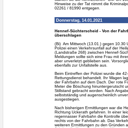
Hinweise zu der Tat nimmt die Kriminalp
02261 / 81990 entgegen.
Donnerstag, 14.01.2021
Hennef-Süchterscheid - Von der Fa
überschlagen
(Bi) Am Mittwoch (13.01.) gegen 10.30 
Polizei einen Verkehrsunfall auf der Hei
(Landstraße 268) zwischen Hennef-Süch
Meldungen sollte sich eine Frau mit ih
aber unverletzt geblieben sein. Vorsorgl
ebenfalls zur Unfallstelle aus.
Beim Eintreffen der Polizei wurde die 42
Rettungsdienst behandelt. Ihr Wagen la
der Fahrbahn auf dem Dach. Der rote F
Meter die Böschung hinuntergerutscht 
Stillstand gebracht worden. Nach Angabe
selbstständig und augenscheinlich unve
ausgestiegen.
Nach bisherigen Ermittlungen war die He
Richtung Uckerath gefahren. In einer lei
regennasser Fahrbahn die Kontrolle übe
rechts von der Fahrbahn ab. Das Verkeh
weiteren Ermittlungen zu den Gründen