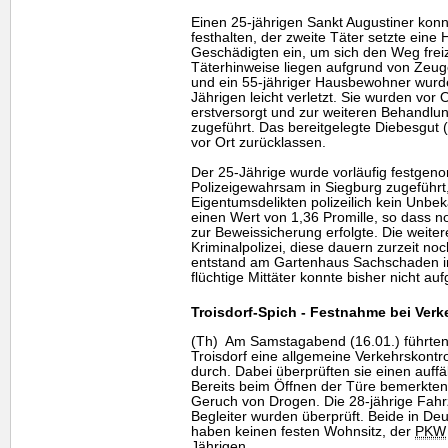
Einen 25-jährigen Sankt Augustiner kon
festhalten, der zweite Täter setzte eine 
Geschädigten ein, um sich den Weg frei
Täterhinweise liegen aufgrund von Zeug
und ein 55-jähriger Hausbewohner wurd
Jährigen leicht verletzt. Sie wurden vor 
erstversorgt und zur weiteren Behandl
zugeführt. Das bereitgelegte Diebesgut
vor Ort zurücklassen.
Der 25-Jährige wurde vorläufig festg
Polizeigewahrsam in Siegburg zugeführt,
Eigentumsdelikten polizeilich kein Unbek
einen Wert von 1,36 Promille, so dass 
zur Beweissicherung erfolgte. Die weite
Kriminalpolizei, diese dauern zurzeit no
entstand am Gartenhaus Sachschaden i
flüchtige Mittäter konnte bisher nicht au
Troisdorf-Spich - Festnahme bei Verk
(Th) Am Samstagabend (16.01.) führten
Troisdorf eine allgemeine Verkehrskontro
durch. Dabei überprüften sie einen auffä
Bereits beim Öffnen der Türe bemerkte
Geruch von Drogen. Die 28-jährige Fahrz
Begleiter wurden überprüft. Beide in D
haben keinen festen Wohnsitz, der
PKW
Jährigen.