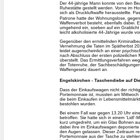
Der 44-jährige Mann konnte von den Be
Ruhestätte gestellt werden. Vorne im Ho
sich als Druckluftwaffe herausstellte. 
Patrone hatte der Wohnungslose, gegen
Waffenverbot besteht, ebenfalls dabei. E
umgehend ein, soeben auf ein Grablich
leicht alkoholisierte 44-Jährige wurde v
Gegenüber den ermittelnden Kriminalbea
Vernehmung die Taten im Spätherbst 202
leidet augenscheinlich an einer psychi
nach Abschluss der ersten polizeilichen
überstellt. Das Ermittlungsverfahren we
der Totenruhe, der Sachbeschädigunge
Waffengesetz dauert an.
Engelskirchen - Taschendiebe auf Di
Dass der Einkaufswagen nicht der richti
Portemonnaie ist, mussten am Mittwoch (
die beim Einkaufen in Lebensmittelmärk
bestohlen wurden.
Bei einem Fall war gegen 13.20 Uhr ein
betroffen. Sie hatte sich in einem 'Lidl'
kurz umgedreht, um ein Glas Bohnen a
dabei ihre im Einkaufswagen deponierte
den Augen gelassen. Dieser Zeitraum re
Portemonnaie aus der Tasche zu stehlen