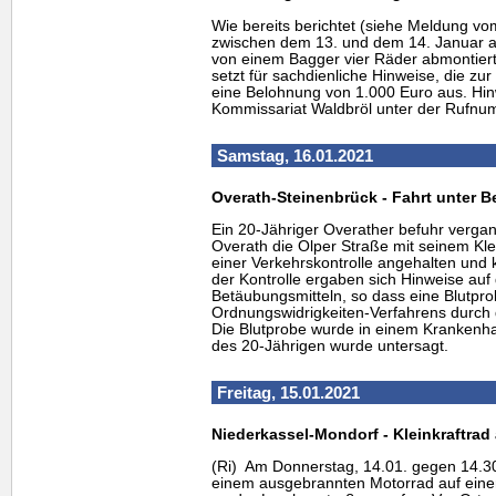
Wie bereits berichtet (siehe Meldung v
zwischen dem 13. und dem 14. Januar 
von einem Bagger vier Räder abmontier
setzt für sachdienliche Hinweise, die zur
eine Belohnung von 1.000 Euro aus. Hin
Kommissariat Waldbröl unter der Rufnu
Samstag, 16.01.2021
Overath-Steinenbrück - Fahrt unter B
Ein 20-Jähriger Overather befuhr verga
Overath die Olper Straße mit seinem Kle
einer Verkehrskontrolle angehalten und 
der Kontrolle ergaben sich Hinweise au
Betäubungsmitteln, so dass eine Blutp
Ordnungswidrigkeiten-Verfahrens durch
Die Blutprobe wurde in einem Krankenh
des 20-Jährigen wurde untersagt.
Freitag, 15.01.2021
Niederkassel-Mondorf - Kleinkraftra
(Ri) Am Donnerstag, 14.01. gegen 14.30 
einem ausgebrannten Motorrad auf eine