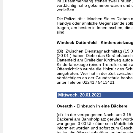
im Zusammenhang stehen zwei Frauen, 
verdächtig nahe gekommen waren und d
verließen.
Die Polizei rät : Machen Sie es Dieben n
Handys
oder ähnliche Gegenstände soll
tragen, am besten in Innentaschen, die 
sind.
Windeck-Dattenfeld - Kinderspielzeu
(Bi) Zwischen Dienstagnachmittag (19.
(20.01.) haben Diebe das Gerätehäusc
Dattenfeld am Dreifelder Kirchweg aufg
Kinderfahrzeuge (einen Tretroller und 
Offensichtlich wurde die Holztür des S
eingetreten. Wer hat in der Zeit zwisch
Verdächtiges an der Grundschule beobac
unter Telefon 02241 / 5413421
Mittwoch, 20.01.2021
Overath - Einbruch in eine Bäckerei
(ct) In der vergangenen Nacht um 3.15 Uh
Bäckerei am Bahnhofplatz gerufen worde
war gegen 3.00 Uhr über sein Mobiltele
informiert worden und sofort zum Gesch
hatten die Glasschiebetüren aufgebroch