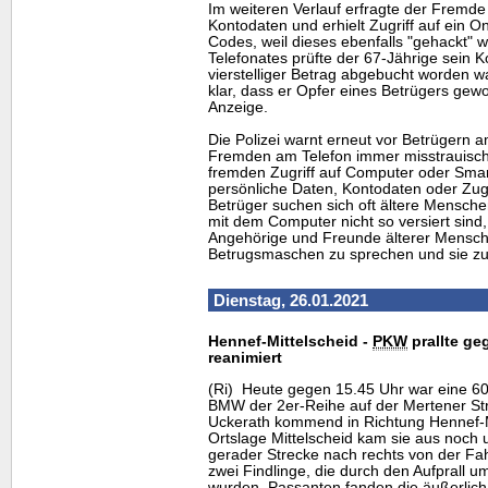
Im weiteren Verlauf erfragte der Fremde
Kontodaten und erhielt Zugriff auf ein 
Codes, weil dieses ebenfalls "gehackt" 
Telefonates prüfte der 67-Jährige sein Ko
vierstelliger Betrag abgebucht worden 
klar, dass er Opfer eines Betrügers gew
Anzeige.
Die Polizei warnt erneut vor Betrügern a
Fremden am Telefon immer misstrauisch
fremden Zugriff auf Computer oder Smar
persönliche Daten, Kontodaten oder Zu
Betrüger suchen sich oft ältere Mensche
mit dem Computer nicht so versiert sind,
Angehörige und Freunde älterer Mensche
Betrugsmaschen zu sprechen und sie zu s
Dienstag, 26.01.2021
Hennef-Mittelscheid -
PKW
prallte ge
reanimiert
(Ri) Heute gegen 15.45 Uhr war eine 60-
BMW der 2er-Reihe auf der Mertener St
Uckerath kommend in Richtung Hennef-Mi
Ortslage Mittelscheid kam sie aus noch
gerader Strecke nach rechts von der Fa
zwei Findlinge, die durch den Aufprall
wurden. Passanten fanden die äußerlich