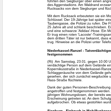
führten den Siegburger über einen ang
des Aggerstadions. Am Waldrand erzwan
Rucksacks von dem Siegburger und flüc
Mit dem Rucksack erbeuteten sie ein Mob
Schlüssel. Der 19-Jährige bat später ei
Taubengasse, die Polizei zu rufen. Die F
25 Jahre alt und schlank beschrieben. Ei
und eine schwarze 'Adidas'-Hose. Ein Mitt
Er trug einen roten 'Lacoste'-Trainingsa
dem dritten Täter ist nur bekannt, dass 
trug. Hinweise an die Polizei unter Tele
Niederkassel-Ranzel - Tatverdächtige
festgenommen
(Ri) Am Samstag, 23.01. gegen 10.00 U
verdächtige Person auf dem Gelände ein
Kopernikusstraße in Niederkassel-Ranzel
Schlaggeräusche von dem Gelände gehö
gesehen, der sich zunächst wegduckte u
Hass-Straße flüchtete.
Dank der guten Personen-Beschreibung 
angetroffen und festgenommen werden. 
jährigen Wohnungslosen, der bereits we
Erscheinung getreten ist. An dem Schu
aufgebrochen. Ob etwas gestohlen wurde,
Siegburg - Einbruch in Mobilfunkges