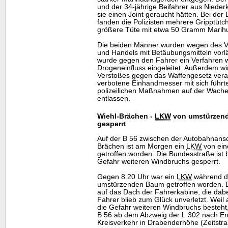
und der 34-jährige Beifahrer aus Nieder
sie einen Joint geraucht hätten. Bei de
fanden die Polizisten mehrere Gripptüt
größere Tüte mit etwa 50 Gramm Marih
Die beiden Männer wurden wegen des Ver
und Handels mit Betäubungsmitteln vor
wurde gegen den Fahrer ein Verfahren 
Drogeneinfluss eingeleitet. Außerdem wi
Verstoßes gegen das Waffengesetz vera
verbotene Einhandmesser mit sich führt
polizeilichen Maßnahmen auf der Wache 
entlassen.
Wiehl-Brächen -
LKW
von umstürzend
gesperrt
Auf der B 56 zwischen der Autobahnansch
Brächen ist am Morgen ein
LKW
von ei
getroffen worden. Die Bundesstraße ist 
Gefahr weiteren Windbruchs gesperrt.
Gegen 8.20 Uhr war ein
LKW
während d
umstürzenden Baum getroffen worden. D
auf das Dach der Fahrerkabine, die dabe
Fahrer blieb zum Glück unverletzt. Wei
die Gefahr weiteren Windbruchs besteht,
B 56 ab dem Abzweig der L 302 nach En
Kreisverkehr in Drabenderhöhe (Zeitstra