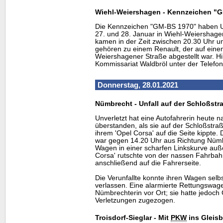
Wiehl-Weiershagen - Kennzeichen "G
Die Kennzeichen "GM-BS 1970" haben 
27. und 28. Januar in Wiehl-Weiershage
kamen in der Zeit zwischen 20.30 Uhr 
gehören zu einem Renault, der auf eine
Weiershagener Straße abgestellt war. Hi
Kommissariat Waldbröl unter der Telef
Donnerstag, 28.01.2021
Nümbrecht - Unfall auf der Schloßstr
Unverletzt hat eine Autofahrerin heute n
überstanden, als sie auf der Schloßstraß
ihrem 'Opel Corsa' auf die Seite kippte.
war gegen 14.20 Uhr aus Richtung Nümb
Wagen in einer scharfen Linkskurve außer
Corsa' rutschte von der nassen Fahrbah
anschließend auf die Fahrerseite.
Die Verunfallte konnte ihren Wagen selb
verlassen. Eine alarmierte Rettungswag
Nümbrechterin vor Ort; sie hatte jedoch
Verletzungen zugezogen.
Troisdorf-Sieglar - Mit
PKW
ins Gleisb