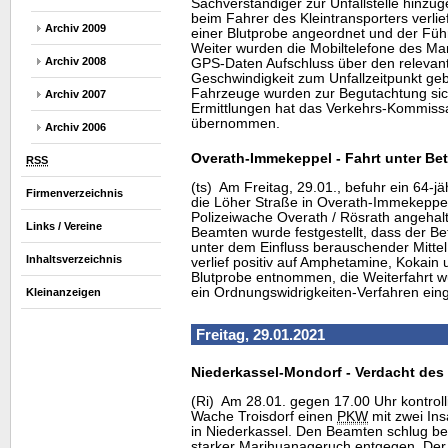
Sachverständiger zur Unfallstelle hinzu
beim Fahrer des Kleintransporters verlie
Archiv 2009
einer Blutprobe angeordnet und der Führ
Weiter wurden die Mobiltelefone des Mann
Archiv 2008
GPS-Daten Aufschluss über den relevant
Geschwindigkeit zum Unfallzeitpunkt geb
Fahrzeuge wurden zur Begutachtung sich
Archiv 2007
Ermittlungen hat das Verkehrs-Kommissar
übernommen.
Archiv 2006
Overath-Immekeppel - Fahrt unter Be
RSS
(ts) Am Freitag, 29.01., befuhr ein 64-ja
Firmenverzeichnis
die Löher Straße in Overath-Immekeppe
Polizeiwache Overath / Rösrath angehalt
Links / Vereine
Beamten wurde festgestellt, dass der Be
unter dem Einfluss berauschender Mittel 
Inhaltsverzeichnis
verlief positiv auf Amphetamine, Kokain
Blutprobe entnommen, die Weiterfahrt 
ein Ordnungswidrigkeiten-Verfahren einge
Kleinanzeigen
Freitag, 29.01.2021
Niederkassel-Mondorf - Verdacht des
(Ri) Am 28.01. gegen 17.00 Uhr kontrolli
Wache Troisdorf einen
PKW
mit zwei Ins
in Niederkassel. Den Beamten schlug be
starker Marihuanageruch entgegen. Der 