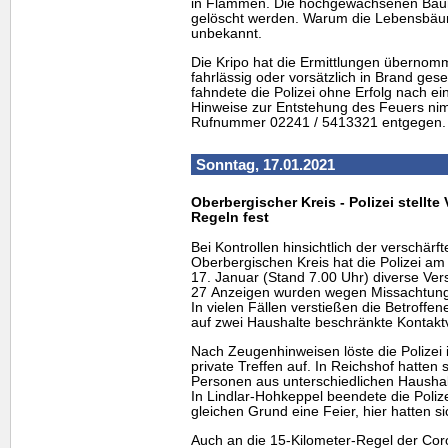
in Flammen. Die hochgewachsenen Bäu
gelöscht werden. Warum die Lebensbäume
unbekannt.
Die Kripo hat die Ermittlungen übernomm
fahrlässig oder vorsätzlich in Brand ges
fahndete die Polizei ohne Erfolg nach e
Hinweise zur Entstehung des Feuers nimm
Rufnummer 02241 / 5413321 entgegen.
Sonntag, 17.01.2021
Oberbergischer Kreis - Polizei stellt
Regeln fest
Bei Kontrollen hinsichtlich der verschä
Oberbergischen Kreis hat die Polizei 
17. Januar (Stand 7.00 Uhr) diverse Verst
27 Anzeigen wurden wegen Missachtung 
In vielen Fällen verstießen die Betroffe
auf zwei Haushalte beschränkte Kontakt
Nach Zeugenhinweisen löste die Polizei 
private Treffen auf. In Reichshof hatte
Personen aus unterschiedlichen Haushal
In Lindlar-Hohkeppel beendete die Poli
gleichen Grund eine Feier, hier hatten 
Auch an die 15-Kilometer-Regel der Cor