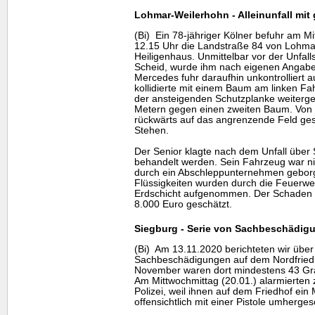
Lohmar-Weilerhohn - Alleinunfall mi
(Bi) Ein 78-jähriger Kölner befuhr am M
12.15 Uhr die Landstraße 84 von Lohma
Heiligenhaus. Unmittelbar vor der Unfalls
Scheid, wurde ihm nach eigenen Angabe
Mercedes fuhr daraufhin unkontrolliert 
kollidierte mit einem Baum am linken F
der ansteigenden Schutzplanke weitergel
Metern gegen einen zweiten Baum. Von 
rückwärts auf das angrenzende Feld ge
Stehen.
Der Senior klagte nach dem Unfall übe
behandelt werden. Sein Fahrzeug war ni
durch ein Abschleppunternehmen gebor
Flüssigkeiten wurden durch die Feuerwe
Erdschicht aufgenommen. Der Schaden a
8.000 Euro geschätzt.
Siegburg - Serie von Sachbeschädigu
(Bi) Am 13.11.2020 berichteten wir über
Sachbeschädigungen auf dem Nordfriedho
November waren dort mindestens 43 Gra
Am Mittwochmittag (20.01.) alarmierte
Polizei, weil ihnen auf dem Friedhof ein
offensichtlich mit einer Pistole umherge