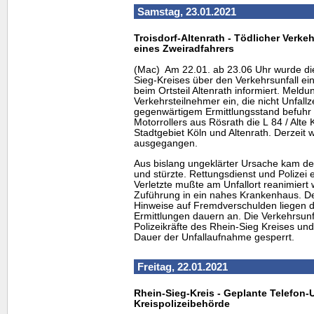
Samstag, 23.01.2021
Troisdorf-Altenrath - Tödlicher Verke
eines Zweiradfahrers
(Mac) Am 22.01. ab 23.06 Uhr wurde die 
Sieg-Kreises über den Verkehrsunfall ein
beim Ortsteil Altenrath informiert. Meld
Verkehrsteilnehmer ein, die nicht Unfal
gegenwärtigem Ermittlungsstand befuhr 
Motorrollers aus Rösrath die L 84 / Alt
Stadtgebiet Köln und Altenrath. Derzeit w
ausgegangen.
Aus bislang ungeklärter Ursache kam d
und stürzte. Rettungsdienst und Polizei e
Verletzte mußte am Unfallort reanimiert 
Zuführung in ein nahes Krankenhaus. De
Hinweise auf Fremdverschulden liegen der
Ermittlungen dauern an. Die Verkehrsunf
Polizeikräfte des Rhein-Sieg Kreises und
Dauer der Unfallaufnahme gesperrt.
Freitag, 22.01.2021
Rhein-Sieg-Kreis - Geplante Telefon-
Kreispolizeibehörde