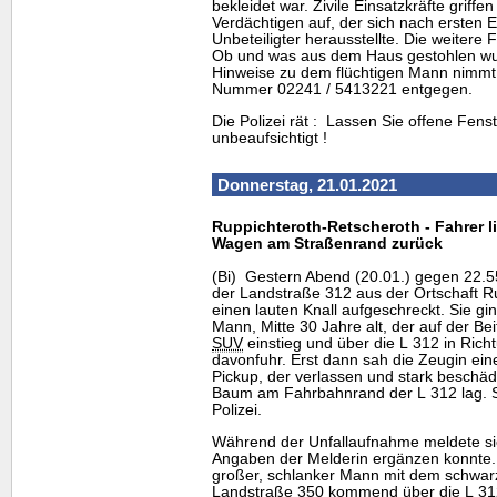
bekleidet war. Zivile Einsatzkräfte griff
Verdächtigen auf, der sich nach ersten E
Unbeteiligter herausstellte. Die weitere
Ob und was aus dem Haus gestohlen wurd
Hinweise zu dem flüchtigen Mann nimmt d
Nummer 02241 / 5413221 entgegen.
Die Polizei rät : Lassen Sie offene Fens
unbeaufsichtigt !
Donnerstag, 21.01.2021
Ruppichteroth-Retscheroth - Fahrer 
Wagen am Straßenrand zurück
(Bi) Gestern Abend (20.01.) gegen 22.
der Landstraße 312 aus der Ortschaft R
einen lauten Knall aufgeschreckt. Sie gi
Mann, Mitte 30 Jahre alt, der auf der Be
SUV
einstieg und über die L 312 in Rich
davonfuhr. Erst dann sah die Zeugin e
Pickup, der verlassen und stark beschädi
Baum am Fahrbahnrand der L 312 lag. Si
Polizei.
Während der Unfallaufnahme meldete sic
Angaben der Melderin ergänzen konnte.
großer, schlanker Mann mit dem schwar
Landstraße 350 kommend über die L 312