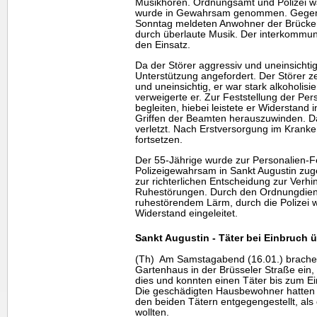
Musikhören. Ordnungsamt und Polizei wa
wurde in Gewahrsam genommen. Gegen 3
Sonntag meldeten Anwohner der Brücke
durch überlaute Musik. Der interkomm
den Einsatz.
Da der Störer aggressiv und uneinsichtig 
Unterstützung angefordert. Der Störer ze
und uneinsichtig, er war stark alkoholis
verweigerte er. Zur Feststellung der Perso
begleiten, hiebei leistete er Widerstand
Griffen der Beamten herauszuwinden. Da
verletzt. Nach Erstversorgung im Kranke
fortsetzen.
Der 55-Jährige wurde zur Personalien-F
Polizeigewahrsam in Sankt Augustin zugef
zur richterlichen Entscheidung zur Verhi
Ruhestörungen. Durch den Ordnungdiens
ruhestörendem Lärm, durch die Polizei 
Widerstand eingeleitet.
Sankt Augustin - Täter bei Einbruch 
(Th) Am Samstagabend (16.01.) brachen
Gartenhaus in der Brüsseler Straße ei
dies und konnten einen Täter bis zum Eint
Die geschädigten Hausbewohner hatten s
den beiden Tätern entgegengestellt, als
wollten.