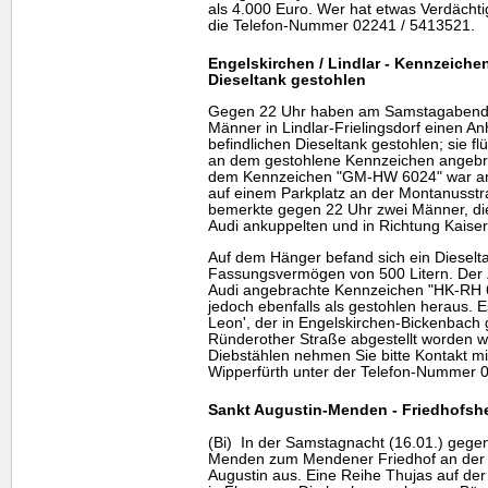
als 4.000 Euro. Wer hat etwas Verdächt
die Telefon-Nummer 02241 / 5413521.
Engelskirchen / Lindlar - Kennzeich
Dieseltank gestohlen
Gegen 22 Uhr haben am Samstagabend 
Männer in Lindlar-Frielingsdorf einen A
befindlichen Dieseltank gestohlen; sie f
an dem gestohlene Kennzeichen angebr
dem Kennzeichen "GM-HW 6024" war am 
auf einem Parkplatz an der Montanusstr
bemerkte gegen 22 Uhr zwei Männer, di
Audi ankuppelten und in Richtung Kaise
Auf dem Hänger befand sich ein Dieselt
Fassungsvermögen von 500 Litern. Der
Audi angebrachte Kennzeichen "HK-RH 60
jedoch ebenfalls als gestohlen heraus. 
Leon', der in Engelskirchen-Bickenbach 
Ründerother Straße abgestellt worden w
Diebstählen nehmen Sie bitte Kontakt mit
Wipperfürth unter der Telefon-Nummer 0
Sankt Augustin-Menden - Friedhofsh
(Bi) In der Samstagnacht (16.01.) gege
Menden zum Mendener Friedhof an der M
Augustin aus. Eine Reihe Thujas auf der