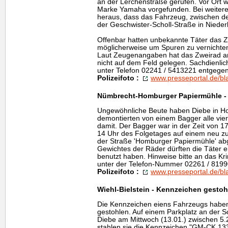
an der Lerchenstraße gerufen. Vor Ort w
Marke Yamaha vorgefunden. Bei weiteren
heraus, dass das Fahrzeug, zwischen d
der Geschwister-Scholl-Straße in Niede
Offenbar hatten unbekannte Täter das Z
möglicherweise um Spuren zu vernichte
Laut Zeugenangaben hat das Zweirad am
nicht auf dem Feld gelegen. Sachdienlic
unter Telefon 02241 / 5413221 entgegen
Polizeifoto :
www.presseportal.de/bl
Nümbrecht-Homburger Papiermühle - 
Ungewöhnliche Beute haben Diebe in H
demontierten von einem Bagger alle vi
damit. Der Bagger war in der Zeit von 1
14 Uhr des Folgetages auf einem neu z
der Straße 'Homburger Papiermühle' abg
Gewichtes der Räder dürften die Täter 
benutzt haben. Hinweise bitte an das Kr
unter der Telefon-Nummer 02261 / 8199
Polizeifoto :
www.presseportal.de/bl
Wiehl-Bielstein - Kennzeichen gestoh
Die Kennzeichen eiens Fahrzeugs haben
gestohlen. Auf einem Parkplatz an der 
Diebe am Mittwoch (13.01.) zwischen 5.2
stahlen sie die Kennzeichen "GM-CK 133