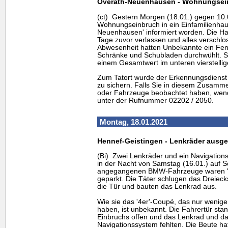
Overath-Neuenhausen - Wohnungsei
(ct) Gestern Morgen (18.01.) gegen 10.00
Wohnungseinbruch in ein Einfamilienhaus
Neuenhausen' informiert worden. Die Hau
Tage zuvor verlassen und alles verschlo
Abwesenheit hatten Unbekannte ein Fen
Schränke und Schubladen durchwühlt. S
einem Gesamtwert im unteren vierstellig
Zum Tatort wurde der Erkennungsdienst
zu sichern. Falls Sie in diesem Zusam
oder Fahrzeuge beobachtet haben, wenden
unter der Rufnummer 02202 / 2050.
Montag, 18.01.2021
Hennef-Geistingen - Lenkräder ausg
(Bi) Zwei Lenkräder und ein Navigation
in der Nacht von Samstag (16.01.) auf S
angegangenen BMW-Fahrzeuge waren '
geparkt. Die Täter schlugen das Dreieck
die Tür und bauten das Lenkrad aus.
Wie sie das '4er'-Coupé, das nur wenige
haben, ist unbekannt. Die Fahrertür sta
Einbruchs offen und das Lenkrad und da
Navigationssystem fehlten. Die Beute h