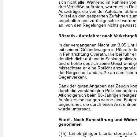
sich nicht alle. Während im Rahmen von V
drei Verstöße auftraten, waren es in Re
Auswärtige, die von der Autobahn abfu
Polizei an den gesperrten Zufahrten zum
angehalten und zurückgeschickt wurden.
an, von den Regelungen nichts gewusst
Rösrath - Autofahrer nach Verkehrge
In der vergangenen Nacht um 3.05 Uhr be
mit seinem Geländewagen in Rösrath di
in Fahrtrichtung Overath. Hierbei fuhr e
deutlich dicht auf und in Schlangenlinien.
und erhöhte deutlich seine Geschwindigk
missachtete er eine Rotlicht anzeigende 
der Bergische Landstraße an sämtlichen
Gegenverkehr.
Dank der guten Angaben der Zeugin konn
durch die verständigten Polizeibeamten
Alkoholgeruch beim 56-Jährigen festgest
Ausfallerscheinungen wurde eine Blutpro
angeordnet, die durch einen Arzt entno
wurde untersagt.
Eitorf - Nach Ruhestörung und Wide
genommen
(Th) Ein 55-jähriger Eitorfer störte die