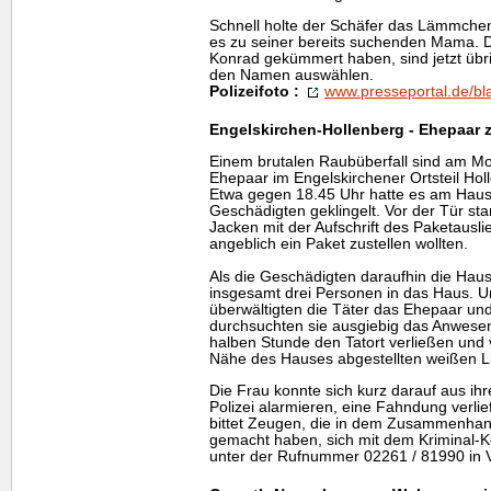
Schnell holte der Schäfer das Lämmche
es zu seiner bereits suchenden Mama. D
Konrad gekümmert haben, sind jetzt übr
den Namen auswählen.
Polizeifoto :
www.presseportal.de/bl
Engelskirchen-Hollenberg - Ehepaar 
Einem brutalen Raubüberfall sind am Mo
Ehepaar im Engelskirchener Ortsteil Hol
Etwa gegen 18.45 Uhr hatte es am Haus 
Geschädigten geklingelt. Vor der Tür s
Jacken mit der Aufschrift des Paketausli
angeblich ein Paket zustellen wollten.
Als die Geschädigten daraufhin die Haus
insgesamt drei Personen in das Haus. Unt
überwältigten die Täter das Ehepaar und
durchsuchten sie ausgiebig das Anwesen,
halben Stunde den Tatort verließen und 
Nähe des Hauses abgestellten weißen Li
Die Frau konnte sich kurz darauf aus ih
Polizei alarmieren, eine Fahndung verlief
bittet Zeugen, die in dem Zusammenha
gemacht haben, sich mit dem Kriminal-
unter der Rufnummer 02261 / 81990 in 