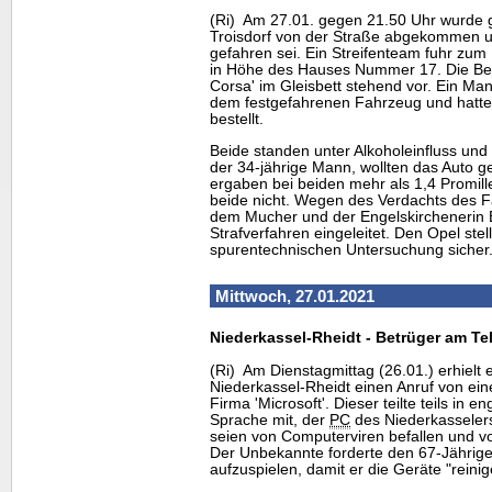
(Ri) Am 27.01. gegen 21.50 Uhr wurde 
Troisdorf von der Straße abgekommen un
gefahren sei. Ein Streifenteam fuhr zum
in Höhe des Hauses Nummer 17. Die Be
Corsa' im Gleisbett stehend vor. Ein Ma
dem festgefahrenen Fahrzeug und hatt
bestellt.
Beide standen unter Alkoholeinfluss und
der 34-jährige Mann, wollten das Auto g
ergaben bei beiden mehr als 1,4 Promill
beide nicht. Wegen des Verdachts des F
dem Mucher und der Engelskirchenerin
Strafverfahren eingeleitet. Den Opel ste
spurentechnischen Untersuchung sicher
Mittwoch, 27.01.2021
Niederkassel-Rheidt - Betrüger am Te
(Ri) Am Dienstagmittag (26.01.) erhielt 
Niederkassel-Rheidt einen Anruf von ein
Firma 'Microsoft'. Dieser teilte teils in e
Sprache mit, der
PC
des Niederkasseler
seien von Computerviren befallen und v
Der Unbekannte forderte den 67-Jährige
aufzuspielen, damit er die Geräte "reini