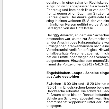
gefahren. In einer scharfen Rechtskurve 
aufgrund nicht angepasster Geschwindigk
Fahrzeug und kam nach links von der F
frontal gegen einen Baum am Straßenran
Fahrzeugseite. Der dunkel gekleidete F
stieg in einen weiteren
SUV
, der von ei
männlichen Person geführt wurde. Anschl
Beteiligten von der Unfallstelle.
Der '
VW
Amarok', an dem ein Sachschad
entstanden war, wurde zur Spurensicheru
an der Anschrift des Fahrzeughalters wu
umliegenden Krankenhäusern nach einer
Verkehrsunfall verliefen erfolglos. Hinwe
unfallbeteiligte Person ergaben sich ni
hat die Ermittlungen wegen des Verdacht
aufgenommen. Hinweise zum mutmaßlich
nimmt die Polizei unter 02241 / 541342
Engelskirchen-Loope - Scheibe eing
aus Auto gestohlen
Zwischen 18.00 Uhr und 18.20 Uhr hat 
(20.01.) in Engelskirchen-Loope bei ei
Handtasche erbeutet. Die schwarze Lede
Fußraum eines blauen Renault befunden,
Schule am Schulweg abgestellt war. Hin
Kommissariat Wipperfürth unter der Ru
entgegen.