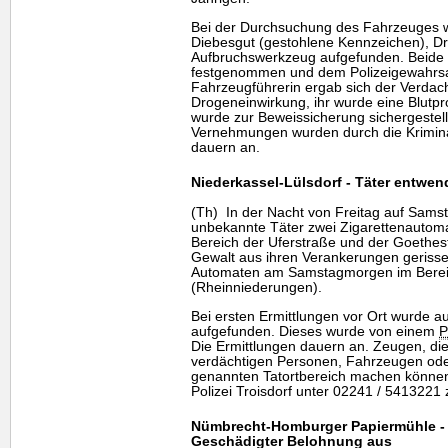
Bei der Durchsuchung des Fahrzeuges 
Diebesgut (gestohlene Kennzeichen), Dr
Aufbruchswerkzeug aufgefunden. Beide T
festgenommen und dem Polizeigewahrsam
Fahrzeugführerin ergab sich der Verdac
Drogeneinwirkung, ihr wurde eine Blut
wurde zur Beweissicherung sichergestell
Vernehmungen wurden durch die Krimin
dauern an.
Niederkassel-Lülsdorf - Täter entwe
(Th) In der Nacht von Freitag auf Sams
unbekannte Täter zwei Zigarettenautoma
Bereich der Uferstraße und der Goethes
Gewalt aus ihren Verankerungen gerisse
Automaten am Samstagmorgen im Berei
(Rheinniederungen).
Bei ersten Ermittlungen vor Ort wurde 
aufgefunden. Dieses wurde von einem
Die Ermittlungen dauern an. Zeugen, di
verdächtigen Personen, Fahrzeugen oder 
genannten Tatortbereich machen können,
Polizei Troisdorf unter 02241 / 5413221
Nümbrecht-Homburger Papiermühle - 
Geschädigter Belohnung aus