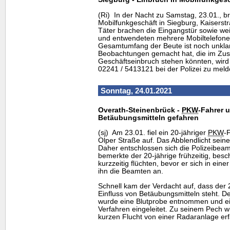
(Ri) In der Nacht zu Samstag, 23.01., b
Mobilfunkgeschäft in Siegburg, Kaiserstr
Täter brachen die Eingangstür sowie we
und entwendeten mehrere Mobiltelefone
Gesamtumfang der Beute ist noch unklar
Beobachtungen gemacht hat, die im Z
Geschäftseinbruch stehen könnten, wird 
02241 / 5413121 bei der Polizei zu meld
Sonntag, 24.01.2021
Overath-Steinenbrück -
PKW
-Fahrer u
Betäubungsmitteln gefahren
(sj) Am 23.01. fiel ein 20-jähriger
PKW
-
Olper Straße auf. Das Abblendlicht sein
Daher entschlossen sich die Polizeibeamt
bemerkte der 20-jährige frühzeitig, besc
kurzzeitig flüchten, bevor er sich in eine
ihn die Beamten an.
Schnell kam der Verdacht auf, dass der 
Einfluss von Betäubungsmitteln steht. 
wurde eine Blutprobe entnommen und ei
Verfahren eingeleitet. Zu seinem Pech w
kurzen Flucht von einer Radaranlage erfa