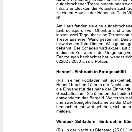
aufgebrochener Tresor aufgefunden wor
Inhalts entdeckten die Polizisten auch S
zu einem Haus in der Höhenstraße in Vil
ist.
Am Haus fanden sie eine aufgebrochene
Einbruchspuren vor. Offenbar sind Unbek
letzten zwei Tage über eine Terrassent
Tresor aus einer Wand gestemmt. Das b
teilweise am Tatort liegen. Was genau ge
bekannt. Der Schaden wird aktuell auf c
in diesem Zeitraum in der Umgebung ve
Fahrzeugen beobachtet hat, wendet sich
02202 / 2050 an die Polizei.
Hennef - Einbruch in Fotogeschäft
(Ri) In einen Fotoladen mit Kioskbetrieb
Hennef brachen Täter in der Nacht zum 2
die Eingangstür des nahe der Einmündu
Geschäftes auf. Sie öffneten die beide
entwendeten das Bargeld. Weiterhin sta
und zwei Spiegelreflexkameras der Mark
beobachtet hat, wird gebeten, sich unte
melden.
Windeck-Schladern - Einbruch in Bäc
(Ri) In der Nacht zu Dienstag (25.01.) w