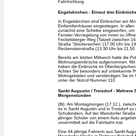
Fahrtrichtung.
Engelskirchen - Erneut drei Einbrüch
In Engelskirchen sind Einbrecher am Mon
Einfamilienhäuser eingestiegen. In allen
zunächst eine Scheibe eingeworfen, um 
Fenster-Verriegelung von innen zu öffn
Feckelsberger Weg (Tatzeit zwischen 16
Straße 'Stöckereichen' (17.00 Uhr bis 1
Reckensteinstraße (13.30 Uhr bis 21.50 
Bereits am letzten Mittwoch hatte die Pol
Wohnungseinbrüche aufgenommen. Mit B
haben die Einbrüche im Oberbergische
Achten Sie besonders auf unbekannte P
Wohngebieten und verständigen Sie im Ver
unter der Notruf-Nummer 110.
Sankt Augustin / Troisdorf - Mehrere
Morgenstunden
(Bi) Am Montagmorgen (17.12.), zwisch
es in Sankt Augustin und in Troisdorf zu
Schulkindern. Auf der Meindorfer Straße
jähriger Schüler von einem Auto angefahre
unvermittelt auf die Fahrbahn trat.
Eine 44-jährige Fahrerin aus Sankt Augu