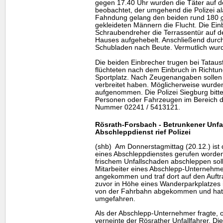
gegen 17.40 Uhr wurden die Täter auf 
beobachtet, der umgehend die Polizei ala
Fahndung gelang den beiden rund 180
gekleideten Männern die Flucht. Die Ein
Schraubendreher die Terrassentür auf 
Hauses aufgehebelt. Anschließend durc
Schubladen nach Beute. Vermutlich wurd
Die beiden Einbrecher trugen bei Tata
flüchteten nach dem Einbruch in Richt
Sportplatz. Nach Zeugenangaben sollen 
verbreitet haben. Möglicherweise wurde
aufgenommen. Die Polizei Siegburg bitt
Personen oder Fahrzeugen im Bereich de
Nummer 02241 / 5413121.
Rösrath-Forsbach - Betrunkener Unfal
Abschleppdienst rief Polizei
(shb) Am Donnerstagmittag (20.12.) ist d
eines Abschleppdienstes gerufen worden
frischem Unfallschaden abschleppen sol
Mitarbeiter eines Abschlepp-Unternehm
angekommen und traf dort auf den Auftr
zuvor in Höhe eines Wanderparkplatzes 
von der Fahrbahn abgekommen und hatt
umgefahren.
Als der Abschlepp-Unternehmer fragte, ob 
verneinte der Rösrather Unfallfahrer. D