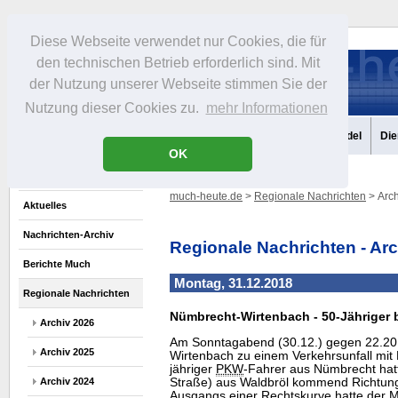
Diese Webseite verwendet nur Cookies, die für
den technischen Betrieb erforderlich sind. Mit
der Nutzung unserer Webseite stimmen Sie der
Nutzung dieser Cookies zu.
mehr Informationen
Aktuelles
Portrait
Infos
Freizeit
Gastronomie
Handel
Die
OK
much-heute.de
>
Regionale Nachrichten
> Arch
Aktuelles
Nachrichten-Archiv
Regionale Nachrichten - Ar
Berichte Much
Montag, 31.12.2018
Regionale Nachrichten
Nümbrecht-Wirtenbach - 50-Jähriger bei
Archiv 2026
Am Sonntagabend (30.12.) gegen 22.20
Archiv 2025
Wirtenbach zu einem Verkehrsunfall mit
jähriger
PKW
-Fahrer aus Nümbrecht hatt
Archiv 2024
Straße) aus Waldbröl kommend Richtun
Ausgangs einer Rechtskurve hatte der M