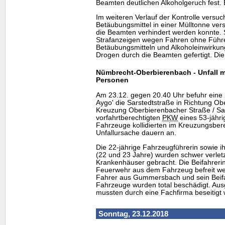
Beamten deutlichen Alkoholgeruch fest. Ei
Im weiteren Verlauf der Kontrolle versuc
Betäubungsmittel in einer Mülltonne ve
die Beamten verhindert werden konnte. 
Strafanzeigen wegen Fahren ohne Führe
Betäubungsmitteln und Alkoholeinwirku
Drogen durch die Beamten gefertigt. Die
Nümbrecht-Oberbierenbach - Unfall mi
Personen
Am 23.12. gegen 20.40 Uhr befuhr eine 2
Aygo' die Sarstedtstraße in Richtung Ob
Kreuzung Oberbierenbacher Straße / Sa
vorfahrtberechtigten
PKW
eines 53-jähr
Fahrzeuge kollidierten im Kreuzungsbere
Unfallursache dauern an.
Die 22-jährige Fahrzeugführerin sowie i
(22 und 23 Jahre) wurden schwer verlet
Krankenhäuser gebracht. Die Beifahreri
Feuerwehr aus dem Fahrzeug befreit we
Fahrer aus Gummersbach und sein Beifah
Fahrzeuge wurden total beschädigt. Aus
mussten durch eine Fachfirma beseitigt
Sonntag, 23.12.2018