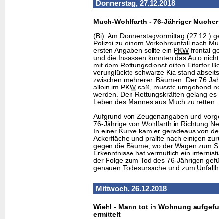
Donnerstag, 27.12.2018
Much-Wohlfarth - 76-Jähriger Mucher 
(Bi) Am Donnerstagvormittag (27.12.) g
Polizei zu einem Verkehrsunfall nach M
ersten Angaben sollte ein
PKW
frontal g
und die Insassen könnten das Auto nic
mit dem Rettungsdienst eilten Eitorfer Be
verunglückte schwarze Kia stand abseits
zwischen mehreren Bäumen. Der 76 Jah
allein im
PKW
saß, musste umgehend notf
werden. Den Rettungskräften gelang es 
Leben des Mannes aus Much zu retten. Er
Aufgrund von Zeugenangaben und vorge
76-Jährige von Wohlfarth in Richtung N
In einer Kurve kam er geradeaus von de
Ackerfläche und prallte nach einigen z
gegen die Bäume, wo der Wagen zum Sti
Erkenntnisse hat vermutlich ein internist
der Folge zum Tod des 76-Jährigen gefüh
genauen Todesursache und zum Unfallh
Mittwoch, 26.12.2018
Wiehl - Mann tot in Wohnung aufge
ermittelt