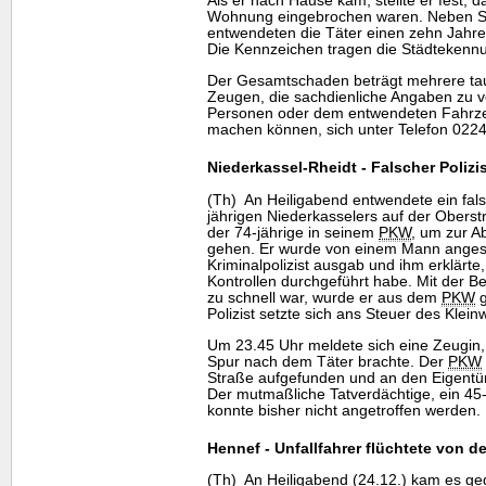
Als er nach Hause kam, stellte er fest, 
Wohnung eingebrochen waren. Neben 
entwendeten die Täter einen zehn Jahre
Die Kennzeichen tragen die Städtekenn
Der Gesamtschaden beträgt mehrere taus
Zeugen, die sachdienliche Angaben zu 
Personen oder dem entwendeten Fahrzeu
machen können, sich unter Telefon 0224
Niederkassel-Rheidt - Falscher Poliz
(Th) An Heiligabend entwendete ein fals
jährigen Niederkasselers auf der Obers
der 74-jährige in seinem
PKW
, um zur A
gehen. Er wurde von einem Mann angesp
Kriminalpolizist ausgab und ihm erklärte
Kontrollen durchgeführt habe. Mit der B
zu schnell war, wurde er aus dem
PKW
g
Polizist setzte sich ans Steuer des Klei
Um 23.45 Uhr meldete sich eine Zeugin, di
Spur nach dem Täter brachte. Der
PKW
Straße aufgefunden und an den Eigent
Der mutmaßliche Tatverdächtige, ein 45-
konnte bisher nicht angetroffen werden.
Hennef - Unfallfahrer flüchtete von de
(Th) An Heiligabend (24.12.) kam es ge