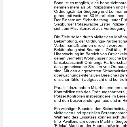
Bonn ist es möglich, eine hohe sichtbar
nehmen mehr als 50 Polizistinnen und Pol
Ordnungsämter Siegburg und Lohmar und 
gehen mit weiteren 30 Mitarbeiterinnen u
Der Einsatz am Sicherheitstag, unter Fü
Siegburger Polizeiwache Erster Polizei
sieht ein Mischkonzept aus Vorbeugung
Die Ziele sollen durch vielfältigen Maßn
Bekämpfung, der Ordnungs-Partnerscha
Verkehrsmaßnahmen erreicht werden. Im 
Bekämpfung sind Beamte in Zivil tätig. E
Überwachung im Bereich von Örtlichkeit
denen vermehrt Wohnungseinbrüche be
Einsatzabschnitt Ordnungs-Partnerschaf
dass gemeinsame Streifen von Ordnungs
sind. Mit den eingesetzten Sicherheitskr
überwachungs-intensiven Bereiche (Ber
unsicher fühlen) aufgesucht und kontroll
Parallel dazu haben Mitarbeiterinnen un
Kontrolldienstes des Ordnungspartners '
Polizei Kontrollen insbesondere im Ber
und den Busverbindungen aus und in Ri
Ein wichtiger Baustein des Sicherheitsta
vielfältigen und speziellen Beratungsp
Während des Einsatzes können sich Bür
Info-Pavillons am oberen Markt in Siegb
'Edeka'-Markt an der Hauptstraße in L