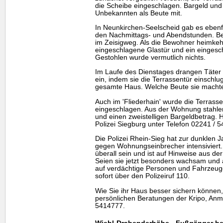
die Scheibe eingeschlagen. Bargeld u
Unbekannten als Beute mit.
In Neunkirchen-Seelscheid gab es ebenf
den Nachmittags- und Abendstunden. Betr
im Zeisigweg. Als die Bewohner heimkehr
eingeschlagene Glastür und ein eingesc
Gestohlen wurde vermutlich nichts.
Im Laufe des Dienstages drangen Täter 
ein, indem sie die Terrassentür einschl
gesamte Haus. Welche Beute sie machten
Auch im 'Fliederhain' wurde die Terrass
eingeschlagen. Aus der Wohnung stahle
und einen zweistelligen Bargeldbetrag. 
Polizei Siegburg unter Telefon 02241 / 
Die Polizei Rhein-Sieg hat zur dunklen
gegen Wohnungseinbrecher intensiviert. 
überall sein und ist auf Hinweise aus d
Seien sie jetzt besonders wachsam und 
auf verdächtige Personen und Fahrzeug
sofort über den Polizeiruf 110.
Wie Sie ihr Haus besser sichern können,
persönlichen Beratungen der Kripo, Anm
5414777.