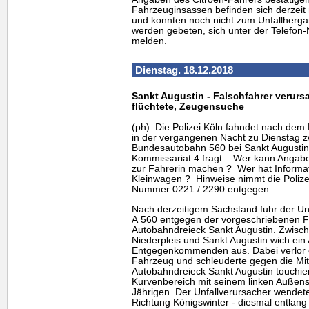
Fahrzeuginsassen befinden sich derzeit 
und konnten noch nicht zum Unfallher
werden gebeten, sich unter der Telefo
melden.
Dienstag. 18.12.2018
Sankt Augustin - Falschfahrer verurs
flüchtete, Zeugensuche
(ph) Die Polizei Köln fahndet nach dem
in der vergangenen Nacht zu Dienstag zw
Bundesautobahn 560 bei Sankt Augustin
Kommissariat 4 fragt : Wer kann Anga
zur Fahrerin machen ? Wer hat Informat
Kleinwagen ? Hinweise nimmt die Polizei
Nummer 0221 / 2290 entgegen.
Nach derzeitigem Sachstand fuhr der U
A 560 entgegen der vorgeschriebenen Fa
Autobahndreieck Sankt Augustin. Zwisch
Niederpleis und Sankt Augustin wich ein
Entgegenkommenden aus. Dabei verlor er
Fahrzeug und schleuderte gegen die Mit
Autobahndreieck Sankt Augustin touchier
Kurvenbereich mit seinem linken Außens
Jährigen. Der Unfallverursacher wendete 
Richtung Königswinter - diesmal entlan