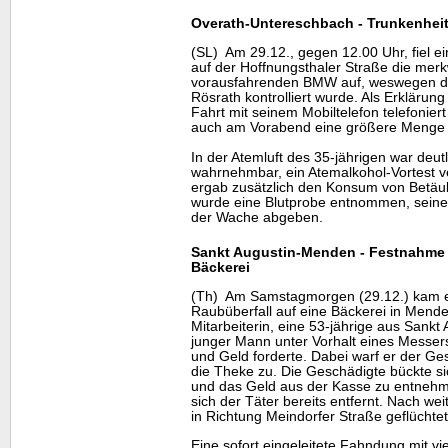
Overath-Untereschbach - Trunkenheit
(SL) Am 29.12., gegen 12.00 Uhr, fiel 
auf der Hoffnungsthaler Straße die mer
vorausfahrenden BMW auf, weswegen de
Rösrath kontrolliert wurde. Als Erklärun
Fahrt mit seinem Mobiltelefon telefonier
auch am Vorabend eine größere Menge A
In der Atemluft des 35-jährigen war deut
wahrnehmbar, ein Atemalkohol-Vortest ver
ergab zusätzlich den Konsum von Betäu
wurde eine Blutprobe entnommen, seine
der Wache abgeben.
Sankt Augustin-Menden - Festnahme
Bäckerei
(Th) Am Samstagmorgen (29.12.) kam e
Raubüberfall auf eine Bäckerei in Mend
Mitarbeiterin, eine 53-jährige aus Sankt A
junger Mann unter Vorhalt eines Messers
und Geld forderte. Dabei warf er der Ges
die Theke zu. Die Geschädigte bückte s
und das Geld aus der Kasse zu entnehmen
sich der Täter bereits entfernt. Nach w
in Richtung Meindorfer Straße geflüchtet
Eine sofort eingeleitete Fahndung mit vie