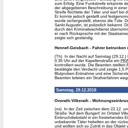
zum Erfolg. Eine Funkstreife erkannte 
der abgegebenen Beschreibung in einer
Streife flüchtete der Täter und warf bei
Er konnte jedoch gestellt und festgeno
wurde sichergestellt, ebenso die Tüte. De
Sankt Augustin, ist polizeilich bekannt.
durch den Kriminalwachdienst überno
er nach Rücksprache mit der Staatsanwal
zeigte sich geständig.
Hennef-Geisbach - Fahrer betrunken
(Th) In der Nacht auf Samstag (29.12.) f
0.35 Uhr auf der Kapellenstraße ein
PK
kontrolliert wurde. Die Beamten stellten 
bestätigte den Verdacht und zeigte 1,5 Pr
Blutproben-Entnahme und eine Sicherste
Beamten leiteten ein Strafverfahren weg
Samstag, 29.12.2018
Overath-Vilkerath - Wohnungseinbru
(ns) In der Zeit zwischen dem 22.12. un
Straße 'Auf dem Bungert' im Ortsteil Vil
Einbruchdiebstahl in ein freistehendes E
unbekannte Täter hebelten an der rücks
und wollten sich so Zutritt in das Objekt