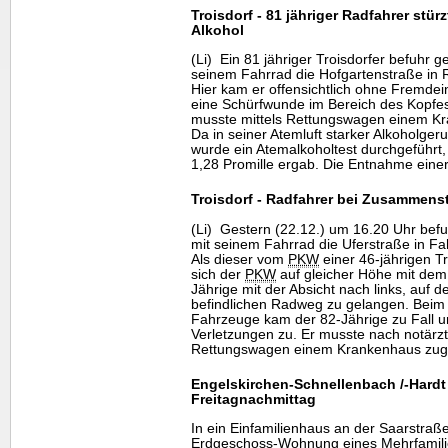
Troisdorf - 81 jähriger Radfahrer stür
Alkohol
(Li) Ein 81 jähriger Troisdorfer befuhr 
seinem Fahrrad die Hofgartenstraße in 
Hier kam er offensichtlich ohne Fremdei
eine Schürfwunde im Bereich des Kopfes 
musste mittels Rettungswagen einem Kr
Da in seiner Atemluft starker Alkoholg
wurde ein Atemalkoholtest durchgeführt,
1,28 Promille ergab. Die Entnahme einer
Troisdorf - Radfahrer bei Zusammens
(Li) Gestern (22.12.) um 16.20 Uhr befuh
mit seinem Fahrrad die Uferstraße in Fah
Als dieser vom
PKW
einer 46-jährigen T
sich der
PKW
auf gleicher Höhe mit dem
Jährige mit der Absicht nach links, auf d
befindlichen Radweg zu gelangen. Bei
Fahrzeuge kam der 82-Jährige zu Fall u
Verletzungen zu. Er musste nach notärzt
Rettungswagen einem Krankenhaus zuge
Engelskirchen-Schnellenbach /-Hardt
Freitagnachmittag
In ein Einfamilienhaus an der Saarstraß
Erdgeschoss-Wohnung eines Mehrfamili