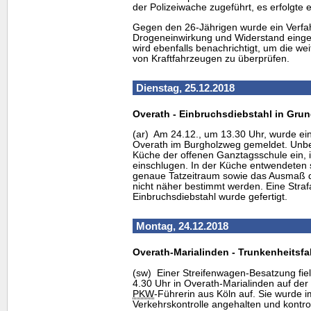
der Polizeiwache zugeführt, es erfolgte
Gegen den 26-Jährigen wurde ein Verfa
Drogeneinwirkung und Widerstand einge
wird ebenfalls benachrichtigt, um die w
von Kraftfahrzeugen zu überprüfen.
Dienstag, 25.12.2018
Overath - Einbruchsdiebstahl in Gru
(ar) Am 24.12., um 13.30 Uhr, wurde ei
Overath im Burgholzweg gemeldet. Unbe
Küche der offenen Ganztagsschule ein, 
einschlugen. In der Küche entwendeten s
genaue Tatzeitraum sowie das Ausmaß 
nicht näher bestimmt werden. Eine Stra
Einbruchsdiebstahl wurde gefertigt.
Montag, 24.12.2018
Overath-Marialinden - Trunkenheitsfa
(sw) Einer Streifenwagen-Besatzung fi
4.30 Uhr in Overath-Marialinden auf der 
PKW
-Führerin aus Köln auf. Sie wurde
Verkehrskontrolle angehalten und kontroll