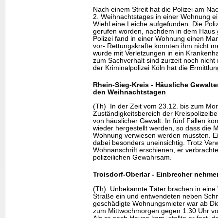
Nach einem Streit hat die Polizei am Na
2. Weihnachtstages in einer Wohnung ei
Wiehl eine Leiche aufgefunden. Die Poli
gerufen worden, nachdem in dem Haus 
Polizei fand in einer Wohnung einen Ma
vor- Rettungskräfte konnten ihm nicht m
wurde mit Verletzungen in ein Krankenh
zum Sachverhalt sind zurzeit noch nich
der Kriminalpolizei Köln hat die Ermitt
Rhein-Sieg-Kreis - Häusliche Gewal
den Weihnachtstagen
(Th) In der Zeit vom 23.12. bis zum Mo
Zuständigkeitsbereich der Kreispolizeib
von häuslicher Gewalt. In fünf Fällen ko
wieder hergestellt werden, so dass die 
Wohnung verwiesen werden mussten. Ein 5
dabei besonders uneinsichtig. Trotz Ver
Wohnanschrift erschienen, er verbracht
polizeilichen Gewahrsam.
Troisdorf-Oberlar - Einbrecher nehm
(Th) Unbekannte Täter brachen in eine
Straße ein und entwendeten neben Sch
geschädigte Wohnungsmieter war ab Die
zum Mittwochmorgen gegen 1.30 Uhr v