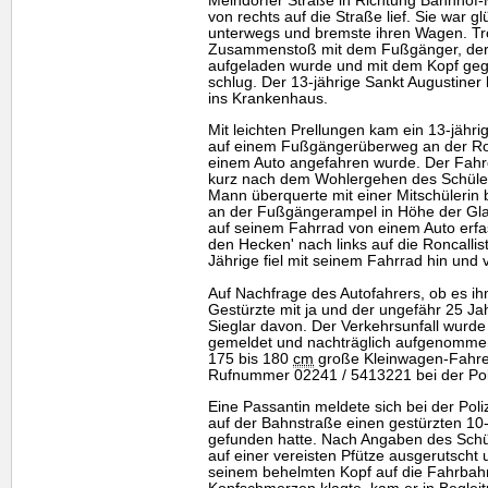
Meindorfer Straße in Richtung Bahnhof
von rechts auf die Straße lief. Sie war gl
unterwegs und bremste ihren Wagen. T
Zusammenstoß mit dem Fußgänger, der
aufgeladen wurde und mit dem Kopf geg
schlug. Der 13-jährige Sankt Augustiner 
ins Krankenhaus.
Mit leichten Prellungen kam ein 13-jähri
auf einem Fußgängerüberweg an der Ronc
einem Auto angefahren wurde. Der Fahre
kurz nach dem Wohlergehen des Schüler
Mann überquerte mit einer Mitschülerin b
an der Fußgängerampel in Höhe der Gla
auf seinem Fahrrad von einem Auto erfas
den Hecken' nach links auf die Roncalli
Jährige fiel mit seinem Fahrrad hin und ve
Auf Nachfrage des Autofahrers, ob es ih
Gestürzte mit ja und der ungefähr 25 Jah
Sieglar davon. Der Verkehrsunfall wurde
gemeldet und nachträglich aufgenommen
175 bis 180
cm
große Kleinwagen-Fahrer
Rufnummer 02241 / 5413221 bei der Pol
Eine Passantin meldete sich bei der Poliz
auf der Bahnstraße einen gestürzten 10
gefunden hatte. Nach Angaben des Schü
auf einer vereisten Pfütze ausgerutscht 
seinem behelmten Kopf auf die Fahrbahn