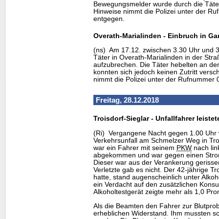
Bewegungsmelder wurde durch die Täter
Hinweise nimmt die Polizei unter der R
entgegen.
Overath-Marialinden - Einbruch in G
(ns) Am 17.12. zwischen 3.30 Uhr und 
Täter in Overath-Marialinden in der Str
aufzubrechen. Die Täter hebelten an de
konnten sich jedoch keinen Zutritt versc
nimmt die Polizei unter der Rufnummer 
Freitag, 28.12.2018
Troisdorf-Sieglar - Unfallfahrer leist
(Ri) Vergangene Nacht gegen 1.00 Uhr w
Verkehrsunfall am Schmelzer Weg in Troi
war ein Fahrer mit seinem
PKW
nach lin
abgekommen und war gegen einen Stromv
Dieser war aus der Verankerung gerisse
Verletzte gab es nicht. Der 42-jährige Tr
hatte, stand augenscheinlich unter Alko
ein Verdacht auf den zusätzlichen Kon
Alkoholtestgerät zeigte mehr als 1,0 Prom
Als die Beamten den Fahrer zur Blutprob
erheblichen Widerstand. Ihm mussten sc