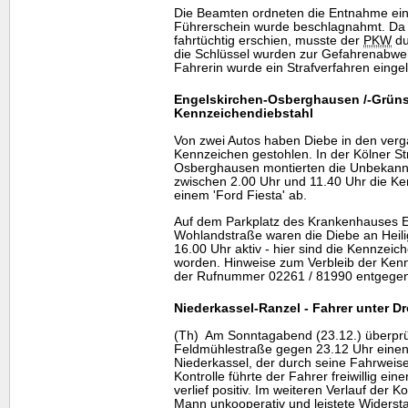
Die Beamten ordneten die Entnahme eine
Führerschein wurde beschlagnahmt. Da a
fahrtüchtig erschien, musste der
PKW
du
die Schlüssel wurden zur Gefahrenabweh
Fahrerin wurde ein Strafverfahren eingele
Engelskirchen-Osberghausen /-Grüns
Kennzeichendiebstahl
Von zwei Autos haben Diebe in den ver
Kennzeichen gestohlen. In der Kölner St
Osberghausen montierten die Unbekann
zwischen 2.00 Uhr und 11.40 Uhr die K
einem 'Ford Fiesta' ab.
Auf dem Parkplatz des Krankenhauses E
Wohlandstraße waren die Diebe an Heil
16.00 Uhr aktiv - hier sind die Kennzei
worden. Hinweise zum Verbleib der Kenn
der Rufnummer 02261 / 81990 entgegen
Niederkassel-Ranzel - Fahrer unter 
(Th) Am Sonntagabend (23.12.) überprüf
Feldmühlestraße gegen 23.12 Uhr einen
Niederkassel, der durch seine Fahrweise
Kontrolle führte der Fahrer freiwillig ei
verlief positiv. Im weiteren Verlauf der K
Mann unkooperativ und leistete Widerst