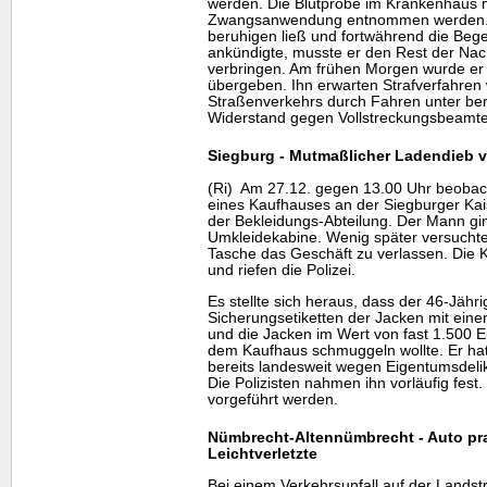
werden. Die Blutprobe im Krankenhaus m
Zwangsanwendung entnommen werden. Da
beruhigen ließ und fortwährend die Beg
ankündigte, musste er den Rest der Nac
verbringen. Am frühen Morgen wurde er 
übergeben. Ihn erwarten Strafverfahre
Straßenverkehrs durch Fahren unter be
Widerstand gegen Vollstreckungsbeamte
Siegburg - Mutmaßlicher Ladendieb 
(Ri) Am 27.12. gegen 13.00 Uhr beobach
eines Kaufhauses an der Siegburger Kai
der Bekleidungs-Abteilung. Der Mann gin
Umkleidekabine. Wenig später versuchte e
Tasche das Geschäft zu verlassen. Die K
und riefen die Polizei.
Es stellte sich heraus, dass der 46-Jähri
Sicherungsetiketten der Jacken mit eine
und die Jacken im Wert von fast 1.500 E
dem Kaufhaus schmuggeln wollte. Er hat
bereits landesweit wegen Eigentumsdelik
Die Polizisten nahmen ihn vorläufig fest. 
vorgeführt werden.
Nümbrecht-Altennümbrecht - Auto pra
Leichtverletzte
Bei einem Verkehrsunfall auf der Landst