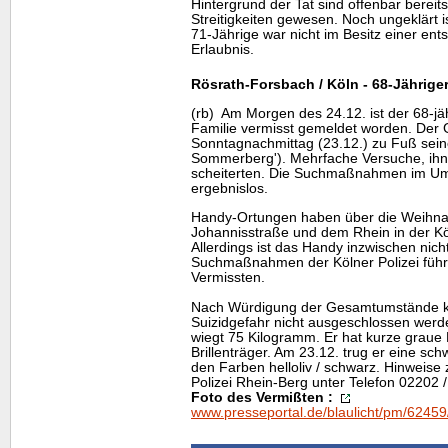
Hintergrund der Tat sind offenbar berei
Streitigkeiten gewesen. Noch ungeklärt i
71-Jährige war nicht im Besitz einer en
Erlaubnis.
Rösrath-Forsbach / Köln - 68-Jähriger
(rb) Am Morgen des 24.12. ist der 68-jä
Familie vermisst gemeldet worden. Der 
Sonntagnachmittag (23.12.) zu Fuß sei
Sommerberg'). Mehrfache Versuche, ihn 
scheiterten. Die Suchmaßnahmen im Umf
ergebnislos.
Handy
-Ortungen haben über die Weihna
Johannisstraße und dem Rhein in der Kö
Allerdings ist das
Handy
inzwischen nicht
Suchmaßnahmen der Kölner Polizei führt
Vermissten.
Nach Würdigung der Gesamtumstände ka
Suizidgefahr nicht ausgeschlossen werde
wiegt 75 Kilogramm. Er hat kurze graue H
Brillenträger. Am 23.12. trug er eine sc
den Farben helloliv / schwarz. Hinweise
Polizei Rhein-Berg unter Telefon 02202 
Foto des Vermißten :
www.presseportal.de/blaulicht/pm/6245