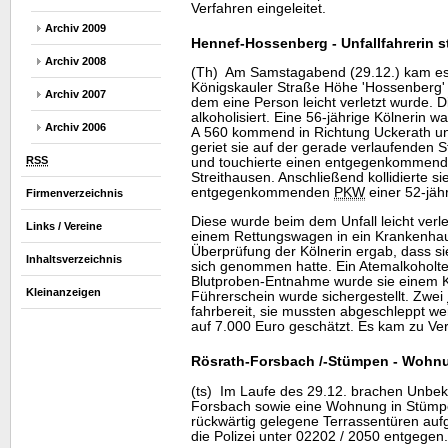
Verfahren eingeleitet.
Archiv 2009
Hennef-Hossenberg - Unfallfahrerin 
Archiv 2008
(Th) Am Samstagabend (29.12.) kam es
Königskauler Straße Höhe 'Hossenberg' 
Archiv 2007
dem eine Person leicht verletzt wurde. D
alkoholisiert. Eine 56-jährige Kölnerin 
Archiv 2006
A 560 kommend in Richtung Uckerath u
geriet sie auf der gerade verlaufenden 
RSS
und touchierte einen entgegenkommen
Streithausen. Anschließend kollidierte s
entgegenkommenden
PKW
einer 52-jähr
Firmenverzeichnis
Diese wurde beim dem Unfall leicht verl
Links / Vereine
einem Rettungswagen in ein Krankenhau
Überprüfung der Kölnerin ergab, dass s
Inhaltsverzeichnis
sich genommen hatte. Ein Atemalkoholtes
Blutproben-Entnahme wurde sie einem K
Kleinanzeigen
Führerschein wurde sichergestellt. Zwei
fahrbereit, sie mussten abgeschleppt 
auf 7.000 Euro geschätzt. Es kam zu V
Rösrath-Forsbach /-Stümpen - Wohn
(ts) Im Laufe des 29.12. brachen Unbeka
Forsbach sowie eine Wohnung in Stümpe
rückwärtig gelegene Terrassentüren auf
die Polizei unter 02202 / 2050 entgegen.