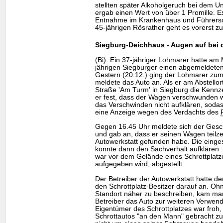
stellten später Alkoholgeruch bei dem Unf
ergab einen Wert von über 1 Promille. Es
Entnahme im Krankenhaus und Führersch
45-jährigen Rösrather geht es vorerst zu
Siegburg-Deichhaus - Augen auf bei 
(Bi) Ein 37-jähriger Lohmarer hatte am 
jährigen Siegburger einen abgemeldeten
Gestern (20.12.) ging der Lohmarer zu
meldete das Auto an. Als er am Abstello
Straße 'Am Turm' in Siegburg die Kennzei
er fest, dass der Wagen verschwunden w
das Verschwinden nicht aufklären, sodass
eine Anzeige wegen des Verdachts des
Gegen 16.45 Uhr meldete sich der Geschä
und gab an, dass er seinen Wagen teilze
Autowerkstatt gefunden habe. Die einge
konnte dann den Sachverhalt aufklären 
war vor dem Gelände eines Schrottplat
aufgegeben wird, abgestellt.
Der Betreiber der Autowerkstatt hatte 
den Schrottplatz-Besitzer darauf an. O
Standort näher zu beschreiben, kam man
Betreiber das Auto zur weiteren Verwe
Eigentümer des Schrottplatzes war froh,
Schrottautos "an den Mann" gebracht zu