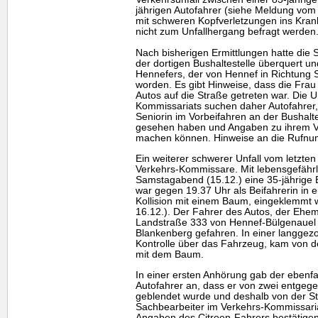
jährigen Autofahrer (siehe Meldung vom
mit schweren Kopfverletzungen ins Kra
nicht zum Unfallhergang befragt werden
Nach bisherigen Ermittlungen hatte die 
der dortigen Bushaltestelle überquert 
Hennefers, der von Hennef in Richtung Sa
worden. Es gibt Hinweise, dass die Fra
Autos auf die Straße getreten war. Die Un
Kommissariats suchen daher Autofahrer, 
Seniorin im Vorbeifahren an der Bushal
gesehen haben und Angaben zu ihrem Ve
machen können. Hinweise an die Rufnu
Ein weiterer schwerer Unfall vom letzte
Verkehrs-Kommissare. Mit lebensgefähr
Samstagabend (15.12.) eine 35-jährige E
war gegen 19.37 Uhr als Beifahrerin in 
Kollision mit einem Baum, eingeklemmt
16.12.). Der Fahrer des Autos, der Ehem
Landstraße 333 von Hennef-Bülgenauel 
Blankenberg gefahren. In einer langgezo
Kontrolle über das Fahrzeug, kam von de
mit dem Baum.
In einer ersten Anhörung gab der ebenfal
Autofahrer an, dass er von zwei entg
geblendet wurde und deshalb von der S
Sachbearbeiter im Verkehrs-Kommissari
Angaben des Citroen-Fahrers bestätige