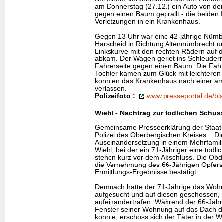
am Donnerstag (27.12.) ein Auto von 
gegen einen Baum geprallt - die beiden 
Verletzungen in ein Krankenhaus.
Gegen 13 Uhr war eine 42-jährige Nümbr
Harscheid in Richtung Altennümbrecht unt
Linkskurve mit den rechten Rädern auf d
abkam. Der Wagen geriet ins Schleudern u
Fahrerseite gegen einen Baum. Die Fahre
Tochter kamen zum Glück mit leichteren
konnten das Krankenhaus nach einer a
verlassen.
Polizeifoto :
www.presseportal.de/bl
Wiehl - Nachtrag zur tödlichen Schu
Gemeinsame Presseerklärung der Staats
Polizei des Oberbergischen Kreises : Di
Auseinandersetzung in einem Mehrfamil
Wiehl, bei der ein 71-Jähriger eine tödlic
stehen kurz vor dem Abschluss. Die Obd
die Vernehmung des 66-Jährigen Opfers
Ermittlungs-Ergebnisse bestätigt.
Demnach hatte der 71-Jährige das Woh
aufgesucht und auf diesen geschossen, 
aufeinandertrafen. Während der 66-Jähri
Fenster seiner Wohnung auf das Dach d
konnte, erschoss sich der Täter in der 