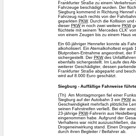
Frankfurter Straße zu einem Verkehrsun
Fahrzeuge beschädigt wurden. Der flücht
Siegburg kommend in Richtung Hennef 
Fahrzeug nach rechts von der Fahrbahn 
geparkten
PKW
. Durch die Kollision und
dieser
PKW
in noch zwei weitere
PKW
ge
flüchtete mit seinem 'Mercedes CLK' von 
von einem Zeugen bis zu einem Haus ver
Ein 60-jähriger Hennefer konnte als Fahr
alkoholisiert. Ein Atemalkoholtest ergab
Blutproben-Entnahme angeordnet, der 
sichergestellt. Der
PKW
des Unfallfahrer
ebenfalls sichergestellt. Im Laufe des A
weiterer Geschädigter, dessen parkend
Frankfurter Straße abgeparkt und besc
wird auf 8.000 Euro geschätzt.
Siegburg - Auffällige Fahrweise führte
(Th) Am Montagmorgen fiel einer Funkst
Siegburg auf der Autobahn 3 ein
PKW
au
Geschwindigkeit mehrfach plötzliche 
seinen Fahrstreifen verließ. Bei der ans
23-jährige
PKW
-Fahrerin aus Heidelber
eingenommen habe. Aufgrund der Gesa
Verhaltens war nicht auszuschließen, da
Drogeneinwirkung stand. Einen Drogenvo
durch ihren Begleiter / Beifahrer ab.