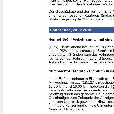
nicht um eines seiner Fahrzeuge handelt
Gleiches galt für den 60-jährigen Werkst
Der Geschädigte und der vermeintliche "
einen angemessenen Kaufpreis für das F
Strafanzeige zog der 37-Jährige zurück.
Donnerstag, 20.12.2018
Hennef-Bröl - Verkehrsunfall mit eine
(HPS) Heute abend befuhr um 18 Uhr ei
einem
PKW
eine abschüssige Straße in 
ungeklärten Gründen kam das Fahrzeug 
rechts von der Fahrbahn ab und übersch
Aufprall wurde die Fahrerin leicht verletz
Nümbrecht-Elsenroth - Einbruch in 
In ein Einfamilienhaus in Elsenroth sind
Mittwochnachmittag (19.12.) eingestieg
16.30 Uhr und 18.00 Uhr hebelten die T
Jägerhofstraße eine Terrassentüre auf. Ü
Streifzug durch das gesamte Haus gema
Geschädigte zum Zeitpunkt der Anzeig
genauen Überblick gewinnen. Hinweise 
nimmt die Polizei rund um die Uhr unter 
Nummer 110 entgegen.