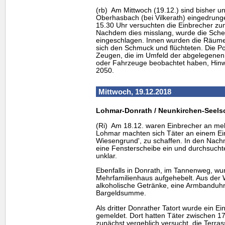
(rb) Am Mittwoch (19.12.) sind bisher u
Oberhasbach (bei Vilkerath) eingedrunge
15.30 Uhr versuchten die Einbrecher zu
Nachdem dies misslang, wurde die Sche
eingeschlagen. Innen wurden die Räum
sich den Schmuck und flüchteten. Die Po
Zeugen, die im Umfeld der abgelegenen
oder Fahrzeuge beobachtet haben, Hinwe
2050.
Mittwoch, 19.12.2018
Lohmar-Donrath / Neunkirchen-Seels
(Ri) Am 18.12. waren Einbrecher an meh
Lohmar machten sich Täter an einem Ein
Wiesengrund', zu schaffen. In den Nach
eine Fensterscheibe ein und durchsucht
unklar.
Ebenfalls in Donrath, im Tannenweg, wu
Mehrfamilienhaus aufgehebelt. Aus der 
alkoholische Getränke, eine Armbanduhr
Bargeldsumme.
Als dritter Donrather Tatort wurde ein 
gemeldet. Dort hatten Täter zwischen 1
zunächst vergeblich versucht, die Terra