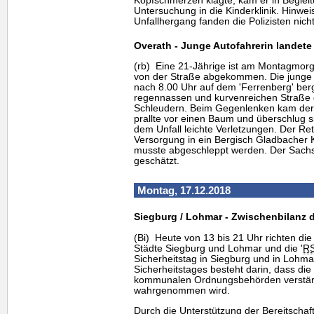
Kopfschmerzen klagte, kam er in Begleit
Untersuchung in die Kinderklinik. Hinwe
Unfallhergang fanden die Polizisten nicht
Overath - Junge Autofahrerin landet
(rb) Eine 21-Jährige ist am Montagmorg
von der Straße abgekommen. Die junge 
nach 8.00 Uhr auf dem 'Ferrenberg' ber
regennassen und kurvenreichen Straße g
Schleudern. Beim Gegenlenken kam der 
prallte vor einen Baum und überschlug sic
dem Unfall leichte Verletzungen. Der Ret
Versorgung in ein Bergisch Gladbacher 
musste abgeschleppt werden. Der Sachs
geschätzt.
Montag, 17.12.2018
Siegburg / Lohmar - Zwischenbilanz 
(Bi) Heute von 13 bis 21 Uhr richten die
Städte Siegburg und Lohmar und die '
R
Sicherheitstag in Siegburg und in Lohmar
Sicherheitstages besteht darin, dass die
kommunalen Ordnungsbehörden verstärk
wahrgenommen wird.
Durch die Unterstützung der Bereitschaft