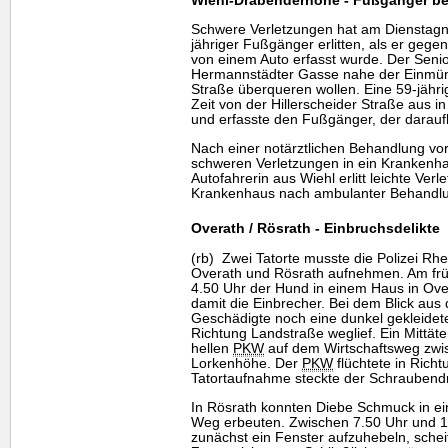
Wiehl-Drabenderhöhe - Fußgänger bei 
Schwere Verletzungen hat am Dienstagna
jähriger Fußgänger erlitten, als er geg
von einem Auto erfasst wurde. Der Senio
Hermannstädter Gasse nahe der Einmünd
Straße überqueren wollen. Eine 59-jähri
Zeit von der Hillerscheider Straße aus 
und erfasste den Fußgänger, der daraufh
Nach einer notärztlichen Behandlung vor
schweren Verletzungen in ein Krankenhau
Autofahrerin aus Wiehl erlitt leichte Ver
Krankenhaus nach ambulanter Behandlu
Overath / Rösrath - Einbruchsdelikte
(rb) Zwei Tatorte musste die Polizei Rhe
Overath und Rösrath aufnehmen. Am fr
4.50 Uhr der Hund in einem Haus in Ove
damit die Einbrecher. Bei dem Blick aus
Geschädigte noch eine dunkel gekleidete
Richtung Landstraße weglief. Ein Mittäter
hellen
PKW
auf dem Wirtschaftsweg zw
Lorkenhöhe. Der
PKW
flüchtete in Rich
Tatortaufnahme steckte der Schraubend
In Rösrath konnten Diebe Schmuck in e
Weg erbeuten. Zwischen 7.50 Uhr und 1
zunächst ein Fenster aufzuhebeln, schei