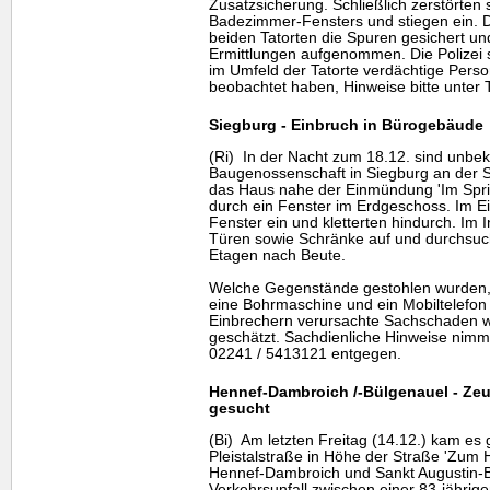
Zusatzsicherung. Schließlich zerstörten 
Badezimmer-Fensters und stiegen ein. 
beiden Tatorten die Spuren gesichert und
Ermittlungen aufgenommen. Die Polizei 
im Umfeld der Tatorte verdächtige Per
beobachtet haben, Hinweise bitte unter 
Siegburg - Einbruch in Bürogebäude
(Ri) In der Nacht zum 18.12. sind unbe
Baugenossenschaft in Siegburg an der S
das Haus nahe der Einmündung 'Im Spri
durch ein Fenster im Erdgeschoss. Im E
Fenster ein und kletterten hindurch. Im
Türen sowie Schränke auf und durchsuch
Etagen nach Beute.
Welche Gegenstände gestohlen wurden, i
eine Bohrmaschine und ein Mobiltelefon
Einbrechern verursachte Sachschaden w
geschätzt. Sachdienliche Hinweise nimmt 
02241 / 5413121 entgegen.
Hennef-Dambroich /-Bülgenauel - Ze
gesucht
(Bi) Am letzten Freitag (14.12.) kam es
Pleistalstraße in Höhe der Straße 'Zum 
Hennef-Dambroich und Sankt Augustin-B
Verkehrsunfall zwischen einer 83-jähri