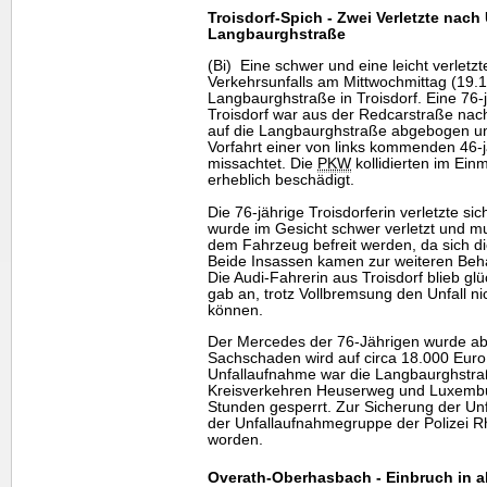
Troisdorf-Spich - Zwei Verletzte nach 
Langbaurghstraße
(Bi) Eine schwer und eine leicht verletzt
Verkehrsunfalls am Mittwochmittag (19.1
Langbaurghstraße in Troisdorf. Eine 76
Troisdorf war aus der Redcarstraße nac
auf die Langbaurghstraße abgebogen und 
Vorfahrt einer von links kommenden 46-j
missachtet. Die
PKW
kollidierten im Ei
erheblich beschädigt.
Die 76-jährige Troisdorferin verletzte sich
wurde im Gesicht schwer verletzt und m
dem Fahrzeug befreit werden, da sich die
Beide Insassen kamen zur weiteren Beh
Die Audi-Fahrerin aus Troisdorf blieb glü
gab an, trotz Vollbremsung den Unfall ni
können.
Der Mercedes der 76-Jährigen wurde a
Sachschaden wird auf circa 18.000 Euro
Unfallaufnahme war die Langbaurghstr
Kreisverkehren Heuserweg und Luxembur
Stunden gesperrt. Zur Sicherung der Un
der Unfallaufnahmegruppe der Polizei 
worden.
Overath-Oberhasbach - Einbruch in