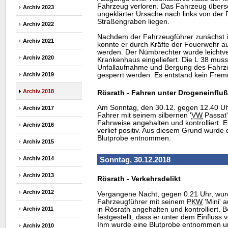
Fahrzeug verloren. Das Fahrzeug übersc
Archiv 2023
ungeklärter Ursache nach links von der 
Straßengraben liegen.
Archiv 2022
Nachdem der Fahrzeugführer zunächst 
Archiv 2021
konnte er durch Kräfte der Feuerwehr a
werden. Der Nümbrechter wurde leichtve
Archiv 2020
Krankenhaus eingeliefert. Die L 38 musste
Unfallaufnahme und Bergung des Fahrz
gesperrt werden. Es entstand kein Fre
Archiv 2019
Archiv 2018
Rösrath - Fahren unter Drogeneinfluß
Am Sonntag, den 30.12. gegen 12.40 Uh
Archiv 2017
Fahrer mit seinem silbernen '
VW
Passat'
Fahrweise angehalten und kontrolliert. 
Archiv 2016
verlief positiv. Aus diesem Grund wurd
Blutprobe entnommen.
Archiv 2015
Archiv 2014
Sonntag, 30.12.2018
Archiv 2013
Rösrath - Verkehrsdelikt
Archiv 2012
Vergangene Nacht, gegen 0.21 Uhr, wurd
Fahrzeugführer mit seinem
PKW
'Mini' 
in Rösrath angehalten und kontrolliert. B
Archiv 2011
festgestellt, dass er unter dem Einfluss
Ihm wurde eine Blutprobe entnommen un
Archiv 2010