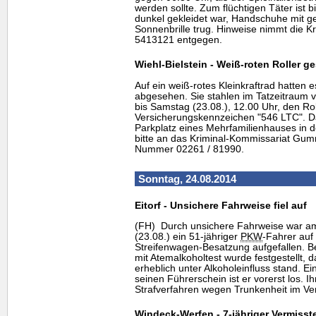
werden sollte. Zum flüchtigen Täter ist b
dunkel gekleidet war, Handschuhe mit ge
Sonnenbrille trug. Hinweise nimmt die Kr
5413121 entgegen.
Wiehl-Bielstein - Weiß-roten Roller g
Auf ein weiß-rotes Kleinkraftrad hatten e
abgesehen. Sie stahlen im Tatzeitraum v
bis Samstag (23.08.), 12.00 Uhr, den Ro
Versicherungskennzeichen "546 LTC". D
Parkplatz eines Mehrfamilienhauses in d
bitte an das Kriminal-Kommissariat Gum
Nummer 02261 / 81990.
Sonntag, 24.08.2014
Eitorf - Unsichere Fahrweise fiel auf
(FH) Durch unsichere Fahrweise war 
(23.08.) ein 51-jähriger
PKW
-Fahrer auf 
Streifenwagen-Besatzung aufgefallen. B
mit Atemalkoholtest wurde festgestellt,
erheblich unter Alkoholeinfluss stand. E
seinen Führerschein ist er vorerst los. I
Strafverfahren wegen Trunkenheit im Ve
Windeck-Werfen - 7-jähriger Vermisst