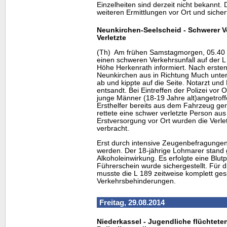
Einzelheiten sind derzeit nicht bekannt.
weiteren Ermittlungen vor Ort und sicher
Neunkirchen-Seelscheid - Schwerer V
Verletzte
(Th) Am frühen Samstagmorgen, 05.40 U
einen schweren Verkehrsunfall auf der L
Höhe Herkenrath informiert. Nach ersten
Neunkirchen aus in Richtung Much unte
ab und kippte auf die Seite. Notarzt un
entsandt. Bei Eintreffen der Polizei vor 
junge Männer (18-19 Jahre alt)angetroffe
Ersthelfer bereits aus dem Fahrzeug ge
rettete eine schwer verletzte Person a
Erstversorgung vor Ort wurden die Verle
verbracht.
Erst durch intensive Zeugenbefragunge
werden. Der 18-jährige Lohmarer stand 
Alkoholeinwirkung. Es erfolgte eine Blu
Führerschein wurde sichergestellt. Für 
musste die L 189 zeitweise komplett ge
Verkehrsbehinderungen.
Freitag, 29.08.2014
Niederkassel - Jugendliche flüchteten