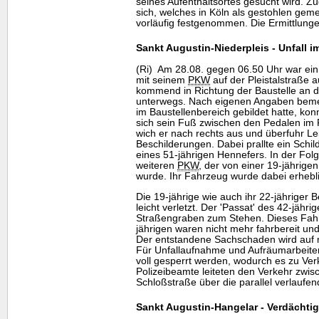
seines Aufenthaltsortes gesucht wird. Z
sich, welches in Köln als gestohlen geme
vorläufig festgenommen. Die Ermittlung
Sankt Augustin-Niederpleis - Unfall i
(Ri) Am 28.08. gegen 06.50 Uhr war ein 
mit seinem
PKW
auf der Pleistalstraße 
kommend in Richtung der Baustelle an d
unterwegs. Nach eigenen Angaben bemer
im Baustellenbereich gebildet hatte, kon
sich sein Fuß zwischen den Pedalen im 
wich er nach rechts aus und überfuhr Le
Beschilderungen. Dabei prallte ein Sch
eines 51-jährigen Hennefers. In der Folge 
weiteren
PKW
, der von einer 19-jährige
wurde. Ihr Fahrzeug wurde dabei erhebl
Die 19-jährige wie auch ihr 22-jähriger 
leicht verletzt. Der 'Passat' des 42-jähri
Straßengraben zum Stehen. Dieses Fah
jährigen waren nicht mehr fahrbereit u
Der entstandene Sachschaden wird auf 
Für Unfallaufnahme und Aufräumarbeiten
voll gesperrt werden, wodurch es zu V
Polizeibeamte leiteten den Verkehr zwi
Schloßstraße über die parallel verlaufend
Sankt Augustin-Hangelar - Verdächti