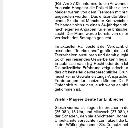
(Ri) Am 27.08. informierte ein Anwohner
Augustin-Hangelar die Polizei über eine
Melder waren von dem Fremden mit brit
angeboten worden. Das entsandte Streif
einem Skoda mit Münchner Kennzeichen 
Es handelt sich um einen 34-jährigen oh
nach eigenen Angaben für eine britische
sucht. Der Mann wurde bereits von eine
Verdacht des Betruges gesucht.
Im aktuellen Fall besteht der Verdacht, 
reisenden "Teerkolonne" gehört, die zu
Teerarbeiten ausführen und damit gutgl
Solch ein reisendes Gewerbe kann legal
Erlaubnisse nach
EU
-Recht oder dem lo
Die polizeiliche Erfahrung zeigt jedoch 
das oft keinerlei gewerberechtliche Grun
meist keine Gewährleistungs-Ansprüche
Forderungen durchsetzen können. Die Pol
Opfer sich zu melden, auch wenn es nic
gekommen ist.
Wiehl - Magere Beute für Einbrecher
Gleich viermal schlugen Einbrecher in d
(26.08.), 18 Uhr, und Mittwoch (27.08.), 9
der Schaden, den sie anrichteten, höher
Unbekannte versuchten zur Tatzeit die E
in der Wülfringhausener Straße aufzuh