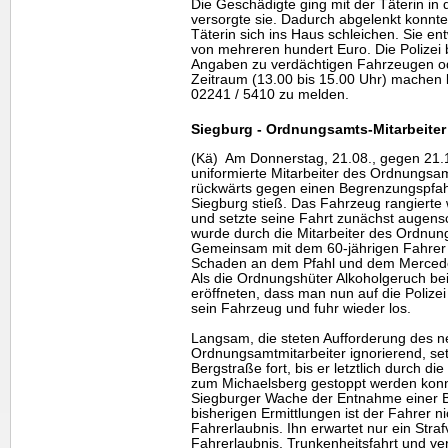
Die Geschädigte ging mit der Täterin in
versorgte sie. Dadurch abgelenkt konnt
Täterin sich ins Haus schleichen. Sie 
von mehreren hundert Euro. Die Polizei b
Angaben zu verdächtigen Fahrzeugen od
Zeitraum (13.00 bis 15.00 Uhr) machen 
02241 / 5410 zu melden.
Siegburg - Ordnungsamts-Mitarbeiter 
(Kä) Am Donnerstag, 21.08., gegen 21.
uniformierte Mitarbeiter des Ordnungsa
rückwärts gegen einen Begrenzungspfahl
Siegburg stieß. Das Fahrzeug rangierte
und setzte seine Fahrt zunächst augensc
wurde durch die Mitarbeiter des Ordnu
Gemeinsam mit dem 60-jährigen Fahrer
Schaden an dem Pfahl und dem Merced
Als die Ordnungshüter Alkoholgeruch bei
eröffneten, dass man nun auf die Polizei
sein Fahrzeug und fuhr wieder los.
Langsam, die steten Aufforderung des 
Ordnungsamtmitarbeiter ignorierend, set
Bergstraße fort, bis er letztlich durch di
zum Michaelsberg gestoppt werden konnt
Siegburger Wache der Entnahme einer B
bisherigen Ermittlungen ist der Fahrer ni
Fahrerlaubnis. Ihn erwartet nur ein Str
Fahrerlaubnis, Trunkenheitsfahrt und ver