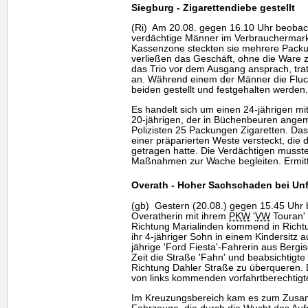
Siegburg - Zigarettendiebe gestellt
(Ri) Am 20.08. gegen 16.10 Uhr beobach
verdächtige Männer im Verbrauchermarkt
Kassenzone steckten sie mehrere Packu
verließen das Geschäft, ohne die Ware z
das Trio vor dem Ausgang ansprach, trat
an. Während einem der Männer die Fluc
beiden gestellt und festgehalten werden.
Es handelt sich um einen 24-jährigen mi
20-jährigen, der in Büchenbeuren angeme
Polizisten 25 Packungen Zigaretten. Das
einer präparierten Weste versteckt, die d
getragen hatte. Die Verdächtigen musst
Maßnahmen zur Wache begleiten. Ermittl
Overath - Hoher Sachschaden bei Unf
(gb) Gestern (20.08.) gegen 15.45 Uhr b
Overatherin mit ihrem
PKW
'
VW
Touran'
Richtung Marialinden kommend in Richtu
ihr 4-jähriger Sohn in einem Kindersitz a
jährige 'Ford Fiesta'-Fahrerin aus Berg
Zeit die Straße 'Fahn' und beabsichtigte
Richtung Dahler Straße zu überqueren. D
von links kommenden vorfahrtberechtig
Im Kreuzungsbereich kam es zum Zusa