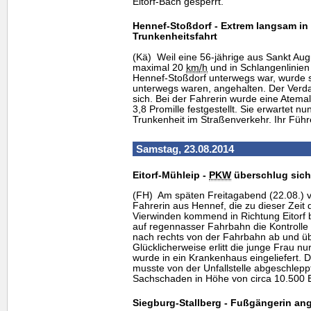
Eitorf-Bach gesperrt.
Hennef-Stoßdorf - Extrem langsam in
Trunkenheitsfahrt
(Kä) Weil eine 56-jährige aus Sankt Augu
maximal 20
km
/h
und in Schlangenlinien 
Hennef-Stoßdorf unterwegs war, wurde sie
unterwegs waren, angehalten. Der Verda
sich. Bei der Fahrerin wurde eine Atema
3,8 Promille festgestellt. Sie erwartet n
Trunkenheit im Straßenverkehr. Ihr Füh
Samstag, 23.08.2014
Eitorf-Mühleip -
PKW
überschlug sich
(FH) Am späten Freitagabend (22.08.) v
Fahrerin aus Hennef, die zu dieser Zeit
Vierwinden kommend in Richtung Eitorf b
auf regennasser Fahrbahn die Kontrolle
nach rechts von der Fahrbahn ab und üb
Glücklicherweise erlitt die junge Frau nu
wurde in ein Krankenhaus eingeliefert. 
musste von der Unfallstelle abgeschlepp
Sachschaden in Höhe von circa 10.500 
Siegburg-Stallberg - Fußgängerin an