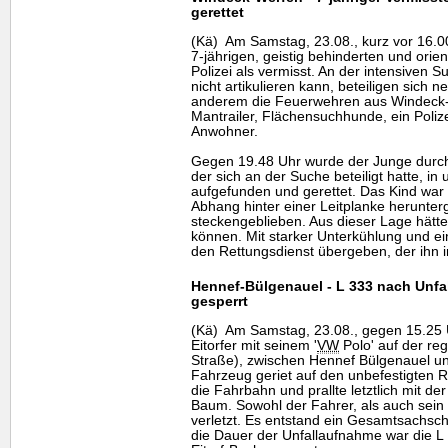
gerettet
(Kä) Am Samstag, 23.08., kurz vor 16.00
7-jährigen, geistig behinderten und orie
Polizei als vermisst. An der intensiven 
nicht artikulieren kann, beteiligen sich
anderem die Feuerwehren aus Windeck-
Mantrailer, Flächensuchhunde, ein Poliz
Anwohner.
Gegen 19.48 Uhr wurde der Junge durch
der sich an der Suche beteiligt hatte,
aufgefunden und gerettet. Das Kind war 
Abhang hinter einer Leitplanke herunter
steckengeblieben. Aus dieser Lage hätte 
können. Mit starker Unterkühlung und e
den Rettungsdienst übergeben, der ihn 
Hennef-Bülgenauel - L 333 nach Unfa
gesperrt
(Kä) Am Samstag, 23.08., gegen 15.25 Uh
Eitorfer mit seinem '
VW
Polo' auf der re
Straße), zwischen Hennef Bülgenauel un
Fahrzeug geriet auf den unbefestigten R
die Fahrbahn und prallte letztlich mit de
Baum. Sowohl der Fahrer, als auch sein 
verletzt. Es entstand ein Gesamtsachsc
die Dauer der Unfallaufnahme war die L