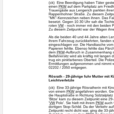
(ck) Eine Beerdigung haben Täter geste
einen
PKW
auf dem Parkplatz am Friedh
Trauergäste aus Lengerich parkten ihr
Rappenhohner Straße. Zu diesem Zeitpu
"MK"-Kennzeichen neben ihnen. Das Fa
besetzt. Gegen 10.30 Uhr sah die Tocht
roten
VW
- noch immer mit den beiden P
Zu diesem Zeitpunkt war der Wagen ihrer
Als die beiden 40 und 44 Jahre alten L
ihrem Fahrzeug zurückkehrten, fanden s
eingeschlagen vor. Die Handtasche vom 
Papieren fehlte. Ebenso fehlte das Pär
dem
PKW
-Aufbruch in Zusammenhang s
Beifahrersitz wird als kräftig mit lange
trug ein pinkfarbenes Oberteil. Die Poliz
Ermittlungen aufgenommen und nimmt we
02202 / 2050 entgegen.
Rösrath - 29-jährige fuhr Mutter mit 
Leichtverletzte
(ck) Eine 33-jährige Rösratherin mit Kin
von einem
PKW
angefahren worden. Geg
die Hauptstraße in Richtung Sülztalplat
'Bitze' kam zu diesem Zeitpunkt eine 29-
'
VW
Polo'. Sie hielt mit ihrem
PKW
auch 
dortigen Stop-Schild. Da der Verkehr au
Zeitpunkt recht dicht war, ging die 33-j