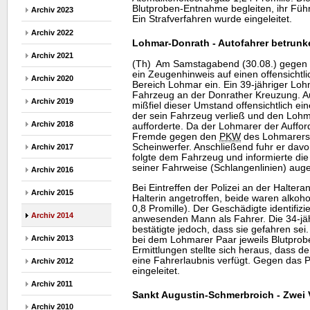
Blutproben-Entnahme begleiten, ihr Führ
Archiv 2023
Ein Strafverfahren wurde eingeleitet.
Archiv 2022
Lohmar-Donrath - Autofahrer betrun
Archiv 2021
(Th) Am Samstagabend (30.08.) gegen 23
ein Zeugenhinweis auf einen offensichtl
Archiv 2020
Bereich Lohmar ein. Ein 39-jähriger Lo
Fahrzeug an der Donrather Kreuzung. A
Archiv 2019
mißfiel dieser Umstand offensichtlich 
der sein Fahrzeug verließ und den Loh
Archiv 2018
aufforderte. Da der Lohmarer der Auffor
Fremde gegen den
PKW
des Lohmarers 
Scheinwerfer. Anschließend fuhr er dav
Archiv 2017
folgte dem Fahrzeug und informierte die
seiner Fahrweise (Schlangenlinien) auge
Archiv 2016
Bei Eintreffen der Polizei an der Halter
Archiv 2015
Halterin angetroffen, beide waren alkohol
0,8 Promille). Der Geschädigte identifizi
Archiv 2014
anwesenden Mann als Fahrer. Die 34-jäh
bestätigte jedoch, dass sie gefahren se
Archiv 2013
bei dem Lohmarer Paar jeweils Blutpro
Ermittlungen stellte sich heraus, dass de
eine Fahrerlaubnis verfügt. Gegen das 
Archiv 2012
eingeleitet.
Archiv 2011
Sankt Augustin-Schmerbroich - Zwei Ve
Archiv 2010