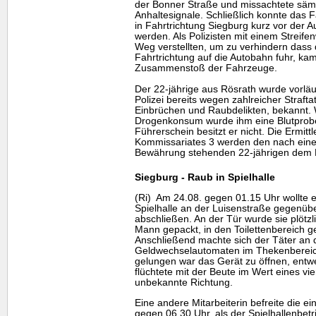
der Bonner Straße und missachtete sämtl
Anhaltesignale. Schließlich konnte das 
in Fahrtrichtung Siegburg kurz vor der 
werden. Als Polizisten mit einem Streif
Weg verstellten, um zu verhindern dass
Fahrtrichtung auf die Autobahn fuhr, ka
Zusammenstoß der Fahrzeuge.
Der 22-jährige aus Rösrath wurde vorläu
Polizei bereits wegen zahlreicher Straf
Einbrüchen und Raubdelikten, bekannt.
Drogenkonsum wurde ihm eine Blutprob
Führerschein besitzt er nicht. Die Ermittl
Kommissariates 3 werden den nach einer
Bewährung stehenden 22-jährigen dem Ha
Siegburg - Raub in Spielhalle
(Ri) Am 24.08. gegen 01.15 Uhr wollte ei
Spielhalle an der Luisenstraße gegenüb
abschließen. An der Tür wurde sie plöt
Mann gepackt, in den Toilettenbereich g
Anschließend machte sich der Täter an 
Geldwechselautomaten im Thekenbereic
gelungen war das Gerät zu öffnen, entw
flüchtete mit der Beute im Wert eines vie
unbekannte Richtung.
Eine andere Mitarbeiterin befreite die e
gegen 06.30 Uhr, als der Spielhallenbe