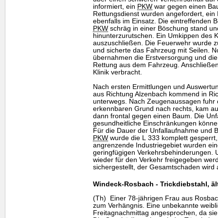
informiert, ein
PKW
war gegen einen Bau
Rettungsdienst wurden angefordert, ei
ebenfalls im Einsatz. Die eintreffenden B
PKW
schräg in einer Böschung stand u
hinunterzurutschen. Ein Umkippen des K
auszuschließen. Die Feuerwehr wurde zu
und sicherte das Fahrzeug mit Seilen. N
übernahmen die Erstversorgung und di
Rettung aus dem Fahrzeug. Anschließend
Klinik verbracht.
Nach ersten Ermittlungen und Auswertu
aus Richtung Alzenbach kommend in Ric
unterwegs. Nach Zeugenaussagen fuhr
erkennbaren Grund nach rechts, kam auf
dann frontal gegen einen Baum. Die Unfa
gesundheitliche Einschränkungen könne
Für die Dauer der Unfallaufnahme und B
PKW
wurde die L 333 komplett gesperrt,
angrenzende Industriegebiet wurden ein
geringfügigen Verkehrsbehinderungen. 
wieder für den Verkehr freigegeben wer
sichergestellt, der Gesamtschaden wird 
Windeck-Rosbach - Trickdiebstahl, ä
(Th) Einer 78-jährigen Frau aus Rosbach
zum Verhängnis. Eine unbekannte weibli
Freitagnachmittag angesprochen, da sie 