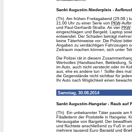
Sankt Augustin-Niederpleis - Aufbruc
(Th) Am frühen Freitagabend (29.08.) 
21.00 Uhr zu einer Serie von
PKW
-Aufb
und Paul-Gerhardt-Straße. An vier
PKW
eingeschlagen und Bargeld, Laptop sow
entwendet. Der Schaden beträgt mehrere
keine Täterhinweise vor. Die Polizei bitt
Angaben zu verdächtigen Fahrzeugen od
Zeitraum machen können, sich unter Tel
Die Polizei rät in diesem Zusammenhang
Wertvolles (Handtaschen, Bekleidung, S
im Auto, auch nicht versteckt oder im K
aus, ehe es andere tun ! Sollte dies mal 
die Gegenstände nicht sichtbar für jeden
Ihr Auto nach Möglichkeit einen bewacht
Samstag, 30.08.2014
Sankt Augustin-Hangelar - Raub auf Po
(Th) Ein unbekannter Täter passte am
Filialleiterin der Poststelle in Hangelar
Herausgabe von Bargeld. Der bewaffnete
und flüchtete anschließend zu Fuß in u
mehrere tausend Euro Bargeld und Brie