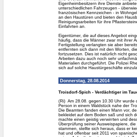
Eigenheimbesitzern ihre Dienste anbiete
unterschiedlichen Fahrzeugen - überwieg
französischen Kennzeichen - in Wohngeb
an den Haustüren und bieten den Hausbe
Reinigungsarbeiten für ihre Pflasterstein
Einfahrten an.
Eigentümer, die auf dieses Angebot ein
häufig, dass die Männer zwar mit ihrer A
Fertigstellung verlangten sie aber berei
entfernten sich dann mit den Worten, di
fortzusetzen. Dies ist natürlich nicht g
Arbeiten dazu auch noch sehr unfachmä
Materialien durchgeführt. Die Polizei Rh
sich auf solche Haustürgeschäfte einzul
Donnerstag, 28.08.2014
Troisdorf-Spich - Verdächtiger im T
(Ri) Am 28.08. gegen 10.30 Uhr wurde di
Person in einem Waldstück nahe der Troi
Die Beamten fanden einen Mann vor, de
bekleidet auf dem Boden saß und sich d
machte einen geistig verwirrten und deso
Überprüfung seiner Ausweispapiere, di
stammen, stellte sich heraus, dass er k
hat und offenbar seit 2011 von spanisch