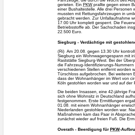
Fahrzeuge, die durch die Wucht des Auf
gerieten. Ein
PKW
prallte gegen einen B
einer Bushaltestelle. Alle drei Personen 
mussten mit Rettungsfahrzeugen in um
gebracht werden. Zur Unfallaufnahme w
17.00 Uhr komplett gesperrt. Die Feuer
Betriebsstoffe ab. Der Sachschaden insg
22.500 Euro.
Siegburg - Verdächtige mit gestoh
(Ri) Am 20.08. gegen 13.30 Uhr kontrol
Siegburg ein Wohnwagengespann mit iri
Raststätte Siegburg-West. Bei der Überpr
die Fahrzeug-Identifizierungs-Nummer
verschiedenen Stellen entfernt worden
Türschloss aufgebrochen. Bei weiteren Er
dass der Wohnanhänger im Wert von cir
Köln gestohlen worden war und auf der 
Die beiden Insassen, eine 42-jährige Fr
sich ohne Wohnsitz in Deutschland aufha
festgenommen. Erste Ermittlungen ergab
01.08. mit einem Wohnanhänger erwisch
Niederlanden gestohlen worden war. Nac
Maßnahmen kam das Paar in Absprache m
zunächst wieder auf freien Fuß. Die Erm
Overath - Beerdigung für
PKW
-Aufbr