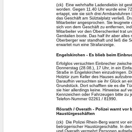
(ck) Eine wehrhafte Ladendiebin ist gest
worden. Gegen 11.40 Uhr wurde eine 72-
ertappt, wie sie sich drei Armbanduhren
das Geschäft am Sülztalplatz verließ. 
Mitarbeiter angesprochen. Sie leugnete
sich von dem Geschäft zu entfernen, in
Mitarbeiter vor den Oberschenkel trat u
Genitalien boxte. Das half ihr aber alles 
Oberberger war standhaft und ließ die S
erwartet nun eine Strafanzeige.
Engelskirchen - Es blieb beim Einbr
Erfolglos versuchten Einbrecher zwische
Donnerstag (28.08.), 17 Uhr, in ein Einf
Straße in Engelskirchen einzudringen. D
Holztür zum Keller des Hauses aufzubre
Daraufhin versuchten sie ihr Glück an 
Grundstück. Dort schafften sie es die T
sie hier allerdings keine. Hinweise auf 
Kennzeichen oder Fahrzeugen bitte zu jed
Telefon-Nummer 02261 / 81990.
Rösrath / Overath - Polizei warnt vor
Haustürgeschäften
(ck) Die Polizei Rhein-Berg warnt vor e
betrügerischer Haustürgeschäfte. In den
und Overath vermehrt Personen aufgefal