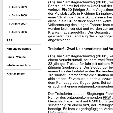
(Th) Am Samstagnachmittag (30.08.) w
Fahrzeugführer bei einem Unfall auf der
Archiv 2009
verletzt. Ein 20-jähriger Sankt Augustin
der Pleistalstraße in Richtung Birlinghov
Archiv 2008
einer 51-jährigen Sankt Augustinerin her
diese in ein Grundstück abbiegen wollte
Archiv 2007
Vollbremsung des jungen Fahrers kam es
wurden leicht verletzt und wurden zur 
Krankenhaus zugeführt. Der Gesamtscha
Archiv 2006
geschätzt, das Fahrzeug des 20-jährige
abgeschleppt.
RSS
Troisdorf - Zwei Leichtverletzte bei V
Firmenverzeichnis
(Th) Am Samstagnachmittag (30.08.) ka
Links / Vereine
einem Verkehrsunfall, bei dem zwei Perso
22-jähriger Troisdorfer fuhr mit seinem
Inhaltsverzeichnis
jährigen Siegburgers. Der Siegburger b
einem Bus die Einfahrt in den fließende
Kleinanzeigen
Troisdorfer unterschätzte die Situation u
abbremsen. Er versuchte noch auszuweic
dem Fahrzeug des Siegburgers. Bei sein
er auch mit einem entgegenkommende
Der Troisdorfer und der Siegburger Fahre
Fahrer des entgegenkommenden
PKW
b
Gesamtschaden wird auf 6.500 Euro gesc
selbständig zu einem Arzt, der Rettungsd
benötigt. Es kam zu geringfügigen Ver
Unfallaufnahme.