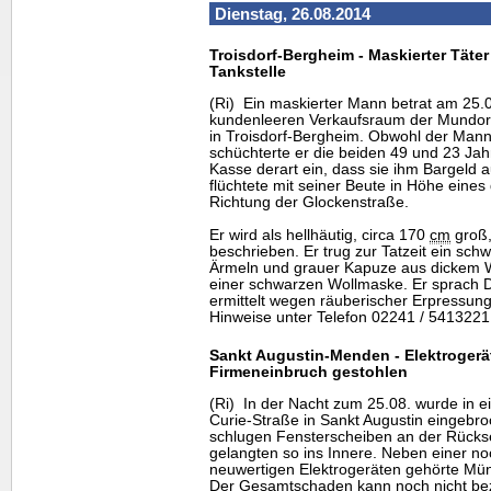
Dienstag, 26.08.2014
Troisdorf-Bergheim - Maskierter Täter
Tankstelle
(Ri) Ein maskierter Mann betrat am 25.
kundenleeren Verkaufsraum der Mundorf-
in Troisdorf-Bergheim. Obwohl der Mann 
schüchterte er die beiden 49 und 23 Jahr
Kasse derart ein, dass sie ihm Bargeld
flüchtete mit seiner Beute in Höhe eines 
Richtung der Glockenstraße.
Er wird als hellhäutig, circa 170
cm
groß,
beschrieben. Er trug zur Tatzeit ein sch
Ärmeln und grauer Kapuze aus dickem W
einer schwarzen Wollmaske. Er sprach D
ermittelt wegen räuberischer Erpressung
Hinweise unter Telefon 02241 / 5413221
Sankt Augustin-Menden - Elektrogerä
Firmeneinbruch gestohlen
(Ri) In der Nacht zum 25.08. wurde in e
Curie-Straße in Sankt Augustin eingebr
schlugen Fensterscheiben an der Rücks
gelangten so ins Innere. Neben einer n
neuwertigen Elektrogeräten gehörte Mün
Der Gesamtschaden kann noch nicht bezi