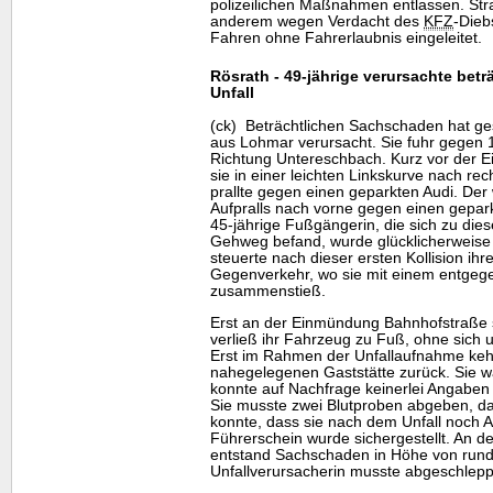
polizeilichen Maßnahmen entlassen. Str
anderem wegen Verdacht des
KFZ
-Dieb
Fahren ohne Fahrerlaubnis eingeleitet.
Rösrath - 49-jährige verursachte bet
Unfall
(ck) Beträchtlichen Sachschaden hat ges
aus Lohmar verursacht. Sie fuhr gegen 
Richtung Untereschbach. Kurz vor der
sie in einer leichten Linkskurve nach r
prallte gegen einen geparkten Audi. De
Aufpralls nach vorne gegen einen gepar
45-jährige Fußgängerin, die sich zu die
Gehweg befand, wurde glücklicherweise ni
steuerte nach dieser ersten Kollision ihr
Gegenverkehr, wo sie mit einem entge
zusammenstieß.
Erst an der Einmündung Bahnhofstraße s
verließ ihr Fahrzeug zu Fuß, ohne sic
Erst im Rahmen der Unfallaufnahme kehr
nahegelegenen Gaststätte zurück. Sie wa
konnte auf Nachfrage keinerlei Angabe
Sie musste zwei Blutproben abgeben, d
konnte, dass sie nach dem Unfall noch Al
Führerschein wurde sichergestellt. An d
entstand Sachschaden in Höhe von rund
Unfallverursacherin musste abgeschlepp