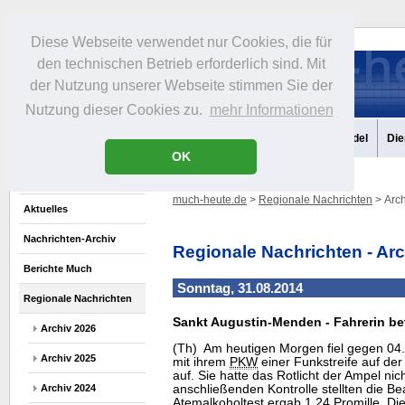
Diese Webseite verwendet nur Cookies, die für
den technischen Betrieb erforderlich sind. Mit
der Nutzung unserer Webseite stimmen Sie der
Nutzung dieser Cookies zu.
mehr Informationen
Aktuelles
Portrait
Infos
Freizeit
Gastronomie
Handel
Die
OK
much-heute.de
>
Regionale Nachrichten
> Arch
Aktuelles
Nachrichten-Archiv
Regionale Nachrichten - Ar
Berichte Much
Sonntag, 31.08.2014
Regionale Nachrichten
Sankt Augustin-Menden - Fahrerin b
Archiv 2026
(Th) Am heutigen Morgen fiel gegen 04.
Archiv 2025
mit ihrem
PKW
einer Funkstreife auf de
auf. Sie hatte das Rotlicht der Ampel nic
Archiv 2024
anschließenden Kontrolle stellten die Be
Atemalkoholtest ergab 1,24 Promille. D