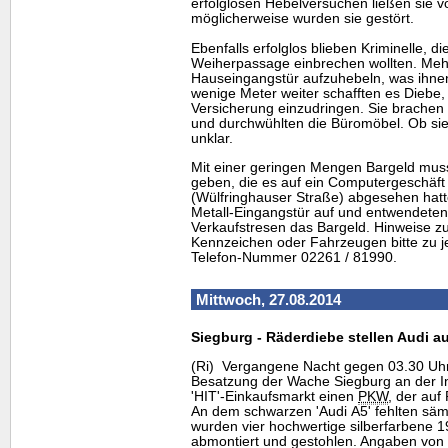
erfolglosen Hebelversuchen ließen sie 
möglicherweise wurden sie gestört.
Ebenfalls erfolglos blieben Kriminelle, d
Weiherpassage einbrechen wollten. Mehr
Hauseingangstür aufzuhebeln, was ihnen
wenige Meter weiter schafften es Diebe, 
Versicherung einzudringen. Sie brachen
und durchwühlten die Büromöbel. Ob sie
unklar.
Mit einer geringen Mengen Bargeld muss
geben, die es auf ein Computergeschäft 
(Wülfringhauser Straße) abgesehen hatte
Metall-Eingangstür auf und entwendete
Verkaufstresen das Bargeld. Hinweise z
Kennzeichen oder Fahrzeugen bitte zu jed
Telefon-Nummer 02261 / 81990.
Mittwoch, 27.08.2014
Siegburg - Räderdiebe stellen Audi au
(Ri) Vergangene Nacht gegen 03.30 Uhr
Besatzung der Wache Siegburg an der I
'HIT'-Einkaufsmarkt einen
PKW
, der auf
An dem schwarzen 'Audi A5' fehlten sämt
wurden vier hochwertige silberfarbene 
abmontiert und gestohlen. Angaben von