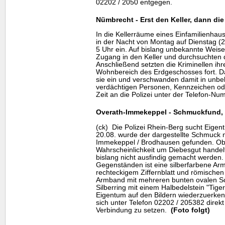
02202 / 2050 entgegen.
Nümbrecht - Erst den Keller, dann d
In die Kellerräume eines Einfamilienha
in der Nacht von Montag auf Dienstag (
5 Uhr ein. Auf bislang unbekannte Weise
Zugang in den Keller und durchsuchten
Anschließend setzten die Kriminellen ih
Wohnbereich des Erdgeschosses fort. D
sie ein und verschwanden damit in unbe
verdächtigen Personen, Kennzeichen ode
Zeit an die Polizei unter der Telefon-N
Overath-Immekeppel - Schmuckfund, 
(ck) Die Polizei Rhein-Berg sucht Eig
20.08. wurde der dargestellte Schmuck
Immekeppel / Brodhausen gefunden. Obw
Wahrscheinlichkeit um Diebesgut handel
bislang nicht ausfindig gemacht werden. 
Gegenständen ist eine silberfarbene Ar
rechteckigem Ziffernblatt und römischen Z
Armband mit mehreren bunten ovalen S
Silberring mit einem Halbedelstein "Tige
Eigentum auf den Bildern wiederzuerke
sich unter Telefon 02202 / 205382 direk
Verbindung zu setzen.
(Foto folgt)