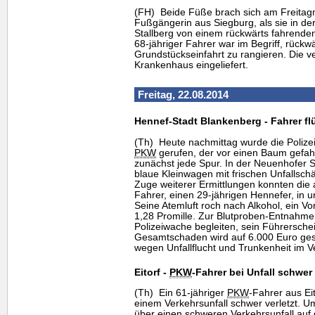
(FH) Beide Füße brach sich am Freitagm
Fußgängerin aus Siegburg, als sie in d
Stallberg von einem rückwärts fahrend
68-jähriger Fahrer war im Begriff, rückw
Grundstückseinfahrt zu rangieren. Die ve
Krankenhaus eingeliefert.
Freitag, 22.08.2014
Hennef-Stadt Blankenberg - Fahrer fl
(Th) Heute nachmittag wurde die Polize
PKW
gerufen, der vor einen Baum gefah
zunächst jede Spur. In der Neuenhofer 
blaue Kleinwagen mit frischen Unfallsch
Zuge weiterer Ermittlungen konnten d
Fahrer, einen 29-jährigen Hennefer, in u
Seine Atemluft roch nach Alkohol, ein Vo
1,28 Promille. Zur Blutproben-Entnahme
Polizeiwache begleiten, sein Führerschei
Gesamtschaden wird auf 6.000 Euro gesc
wegen Unfallflucht und Trunkenheit im Ve
Eitorf -
PKW
-Fahrer bei Unfall schwer 
(Th) Ein 61-jähriger
PKW
-Fahrer aus Ei
einem Verkehrsunfall schwer verletzt. U
über einen schweren Verkehrsunfall auf d