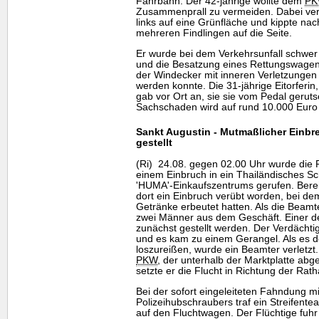
Fahrbahn. Der 42-jährige wollte dem
P
Zusammenprall zu vermeiden. Dabei verlo
links auf eine Grünfläche und kippte n
mehreren Findlingen auf die Seite.
Er wurde bei dem Verkehrsunfall schwer v
und die Besatzung eines Rettungswagens
der Windecker mit inneren Verletzungen
werden konnte. Die 31-jährige Eitorferin
gab vor Ort an, sie sie vom Pedal gerut
Sachschaden wird auf rund 10.000 Euro 
Sankt Augustin - Mutmaßlicher Einbr
gestellt
(Ri) 24.08. gegen 02.00 Uhr wurde die P
einem Einbruch in ein Thailändisches S
'HUMA'-Einkaufszentrums gerufen. Berei
dort ein Einbruch verübt worden, bei d
Getränke erbeutet hatten. Als die Beamte
zwei Männer aus dem Geschäft. Einer d
zunächst gestellt werden. Der Verdächti
und es kam zu einem Gerangel. Als es d
loszureißen, wurde ein Beamter verletzt
PKW
, der unterhalb der Marktplatte abg
setzte er die Flucht in Richtung der Rath
Bei der sofort eingeleiteten Fahndung m
Polizeihubschraubers traf ein Streifent
auf den Fluchtwagen. Der Flüchtige fuh