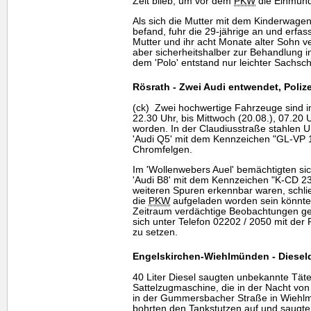
Zeit blieb, um vor dem
PKW
die Einmünd
Als sich die Mutter mit dem Kinderwagen
befand, fuhr die 29-jährige an und erf
Mutter und ihr acht Monate alter Sohn ve
aber sicherheitshalber zur Behandlung i
dem 'Polo' entstand nur leichter Sachsc
Rösrath - Zwei Audi entwendet, Poliz
(ck) Zwei hochwertige Fahrzeuge sind in
22.30 Uhr, bis Mittwoch (20.08.), 07.20 
worden. In der Claudiusstraße stahlen
'Audi Q5' mit dem Kennzeichen "GL-VP 14
Chromfelgen.
Im 'Wollenwebers Auel' bemächtigten si
'Audi B8' mit dem Kennzeichen "K-CD 23
weiteren Spuren erkennbar waren, schließ
die
PKW
aufgeladen worden sein könnte
Zeitraum verdächtige Beobachtungen g
sich unter Telefon 02202 / 2050 mit der 
zu setzen.
Engelskirchen-Wiehlmünden - Diesel
40 Liter Diesel saugten unbekannte Tät
Sattelzugmaschine, die in der Nacht von
in der Gummersbacher Straße in Wiehlmü
bohrten den Tankstutzen auf und saugte