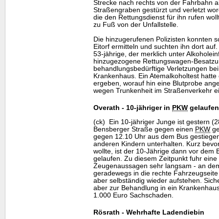
Strecke nach rechts von der Fahrbahn 
Straßengraben gestürzt und verletzt wor
die den Rettungsdienst für ihn rufen woll
zu Fuß von der Unfallstelle.
Die hinzugerufenen Polizisten konnten s
Eitorf ermitteln und suchten ihn dort auf
53-jährige, der merklich unter Alkoholei
hinzugezogene Rettungswagen-Besatzun
behandlungsbedürftige Verletzungen bei 
Krankenhaus. Ein Atemalkoholtest hatte 
ergeben, worauf hin eine Blutprobe ange
wegen Trunkenheit im Straßenverkehr ei
Overath - 10-jähriger in
PKW
gelaufen
(ck) Ein 10-jähriger Junge ist gestern 
Bensberger Straße gegen einen
PKW
ge
gegen 12.10 Uhr aus dem Bus gestiegen
anderen Kindern unterhalten. Kurz bevor
wollte, ist der 10-Jährige dann vor dem
gelaufen. Zu diesem Zeitpunkt fuhr eine
Zeugenaussagen sehr langsam - an dem B
geradewegs in die rechte Fahrzeugseite
aber selbständig wieder aufstehen. Sich
aber zur Behandlung in ein Krankenhau
1.000 Euro Sachschaden.
Rösrath - Wehrhafte Ladendiebin