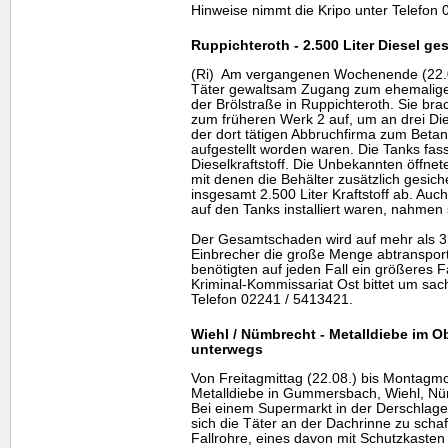
Hinweise nimmt die Kripo unter Telefon
Ruppichteroth - 2.500 Liter Diesel ge
(Ri) Am vergangenen Wochenende (22.08.
Täter gewaltsam Zugang zum ehemaligen
der Brölstraße in Ruppichteroth. Sie br
zum früheren Werk 2 auf, um an drei Die
der dort tätigen Abbruchfirma zum Beta
aufgestellt worden waren. Die Tanks fass
Dieselkraftstoff. Die Unbekannten öffne
mit denen die Behälter zusätzlich gesic
insgesamt 2.500 Liter Kraftstoff ab. Auc
auf den Tanks installiert waren, nahmen 
Der Gesamtschaden wird auf mehr als 3.
Einbrecher die große Menge abtransporti
benötigten auf jeden Fall ein größeres 
Kriminal-Kommissariat Ost bittet um sac
Telefon 02241 / 5413421.
Wiehl / Nümbrecht - Metalldiebe im O
unterwegs
Von Freitagmittag (22.08.) bis Montagm
Metalldiebe in Gummersbach, Wiehl, Nü
Bei einem Supermarkt in der Derschlage
sich die Täter an der Dachrinne zu scha
Fallrohre, eines davon mit Schutzkasten s