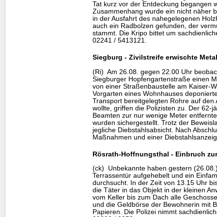
Tat kurz vor der Entdeckung begangen 
Zusammenhang wurde ein nicht näher b
in der Ausfahrt des nahegelegenen Hol
auch ein Radbolzen gefunden, der vermu
stammt. Die Kripo bittet um sachdienlich
02241 / 5413121.
Siegburg - Zivilstreife erwischte Met
(Ri) Am 26.08. gegen 22.00 Uhr beobach
Siegburger Hopfengartenstraße einen M
von einer Straßenbaustelle am Kaiser-Wi
Vorgarten eines Wohnhauses deponierte
Transport bereitgelegten Rohre auf den
wollte, griffen die Polizisten zu. Der 62
Beamten zur nur wenige Meter entfernte
wurden sichergestellt. Trotz der Beweisl
jegliche Diebstahlsabsicht. Nach Abschlu
Maßnahmen und einer Diebstahlsanzeige
Rösrath-Hoffnungsthal - Einbruch zur
(ck) Unbekannte haben gestern (26.08.)
Terrassentür aufgehebelt und ein Einfam
durchsucht. In der Zeit von 13.15 Uhr b
die Täter in das Objekt in der kleinen A
vom Keller bis zum Dach alle Geschos
und die Geldbörse der Bewohnerin mit B
Papieren. Die Polizei nimmt sachdienlic