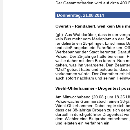
Der Gesamtschaden wird auf circa 400 E
Donnerstag, 21.08.2014
Overath - Randaliert, weil kein Bus m
(gb) Aus Wut darüber, dass in der ver
kein Bus mehr vom Marktplatz an der Str
randalierte ein 25-jähriger. Er schmiss
und stieß angekettete Fahrräder um. Offe
Werbebanner der Stadt herunter. Darauf
Polizei. Der 25-jährige hatte bei einem
wollte daher mit dem Bus fahren. Nun mu
gehen, was ihn verärgerte. Den Beamten
"Mist" gebaut habe und beteuerte, dass 
vorkommen würde. Der Overather erhielt
auch sofort nachkam und seinen Heimwe
Wiehl-Ohlerhammer - Drogentest posit
Am Mittwochabend (20.08.) um 18.25 Uhr
Polizeiwache Gummersbach einen 38-jä
Wiehl-Ohlerhammer. Dabei regte sich be
dass der 38-jährige Drogen zu sich ge
daraufhin durchgeführter Drogentest verli
dem Wiehler eine Blutprobe entnehmen, 
und leiteten ein Verfahren ein.