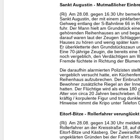
Sankt Augustin - Mutmaßlicher Einb
(Ri) Am 28.08. gegen 16.30 Uhr bemer
Sankt Augustin, der mit einem pinkfarb
Gehweg entlang der S-Bahnlinie 66 in R
fuhr. Der Mann hielt am Grundstück ein
gehörenden Reihenhauses an und begab
darauf waren laut der Zeugen Schlagge
Hauses zu hören und wenig später kam 
Er überkletterte den Grundstückszaun u
Eine 70-jährige Zeugin, die bereits eine 
noch vergeblich, den Verdächtigen am W
Fremde füchtete in Richtung der Blumen
Die daraufhin alarmierten Polizisten stell
vergeblich versucht hatte, ein Küchenf
Reihenhaus aufzubrechen. Der Einbruch 
Bewohner zusätzliche Riegel an der Inn
hatten. Der Flüchtige wird als etwa 180
Alter von circa 20 Jahren beschrieben. E
kräftig / korpulente Figur und trug dunk
Hinweise nimmt die Kripo unter Telefon
Eitorf-Bitze - Rollerfahrer verunglück
(Ri) Am 28.08. gegen 14.30 Uhr meldet
Rollerfahrer an der Kreisstraße 18, auf
Eitorf-Bitze und Käsberg. Der Zweiradfa
ungeklärten Gründen bei der Fahrt in R