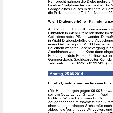
Nümbrecht nahmen die Diebe mehrere Met
Besitzer Skulpturen fertigen wollte. Die 
Garage eines Hauses in der Straße Höme
die Polizei unter der Telefon-Nummer 02
Wiehl-Drabenderhöhe - Fahndung n
Am 02.05. um 10.00 Uhr wurde einer 77-
Einkaufen in Wiehl-Drabenderhöhe im do
Geldbörse nebst PIN entwendet. Daraufh
in Wiehl-Drabenderhöhe drei Abbuchung
einen Geldbetrag von 2.480 Euro erbeute
Bei einem weiteren Abhebevorgang in d
Altenkirchen wurde die Karte dann eing
Foto abgebildete Person ? Hinweise an 
Gummersbach, Sachbearbeiter Ribinski,
Telefon-Nummer 02261 / 8199743. (Foto
Montag, 25.08.2014
Eitorf -
Quad
-Fahrer bei Ausweichma
(Ri) Heute morgen gegen 09.00 Uhr war 
seinem
Quad
auf der Straße 'Im Auel' (In
Richtung Windeck kommend in Richtung 
Zeugenangaben missachtete eine Autofah
einer untergeordneten Stichstraße nach l
abbog, die Vorfahrt des Windeckers und 