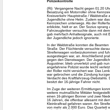
Polizeikontrolle
(Ri) Vergangene Nacht gegen 01.20 Uhr 
Besatzung ein Motorroller ohne Kennzei
Kreisverkehr Hauptstraße / Waldstraße a
Jugendliche ohne Helm. Zudem war das
Kennzeichen unterwegs. Als der Rollerf
erblickte, hielt er an. Der Sozius spran
Fahrzeuglenker versuchte dann mit dem R
gab mehrfach Anhaltesignale, auch mit B
der Jugendliche jedoch ignorierte.
In der Waldstraße konnten die Beamten 
Straße. Der Flüchtende versuchte dara
Streifenwagen vorbeizukommen und fuh
ausgestiegen war, an. Anschließend prall
gegen den Dienstwagen. Der Jugendliche
Augustiner, blieb unverletzt und gab nun 
angefahrene Polizist wurde leicht verletzt
der Roller nicht versichert war. Das Len
war gebrochen und die Zündung kurzges
Verdacht des Kraftfahrzeug-Diebstahls. D
besitzt der 16-jährige Fahrer nicht.
Im Zuge der weiteren Ermittlungen konn
weitere mutmaßliche Mittäter festgestell
einen 16-jährigen Bonner und zwei Niede
16 Jahren, die offenbar allesamt mit de
Kleinkraftrad gefahren waren. Am Strei
von mehr als 2.000 Euro. Das Quartett 