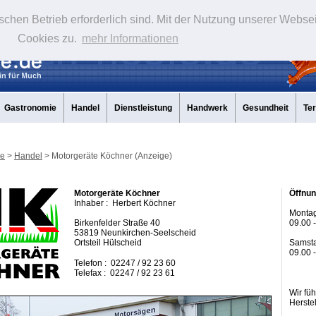
schen Betrieb erforderlich sind. Mit der Nutzung unserer Webse
Cookies zu.
mehr Informationen
Gastronomie
Handel
Dienstleistung
Handwerk
Gesundheit
Te
de
>
Handel
> Motorgeräte Köchner (Anzeige)
Motorgeräte Köchner
Öffnun
Inhaber : Herbert Köchner
Montag 
Birkenfelder Straße 40
09.00 
53819 Neunkirchen-Seelscheid
Ortsteil Hülscheid
Samsta
09.00 
Telefon : 02247 / 92 23 60
Telefax : 02247 / 92 23 61
Wir fü
Herstel