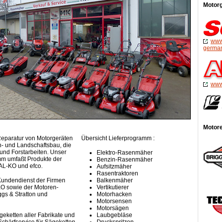
Motorg
www
germa
www
Motore
Reparatur von Motorgeräten
Übersicht Lieferprogramm :
n- und Landschaftsbau, die
und Forstarbeiten. Unser
Elektro-Rasenmäher
mm umfaßt Produkte der
Benzin-Rasenmäher
AL-KO und efco.
Aufsitzmäher
Rasentraktoren
 Kundendienst der Firmen
Balkenmäher
KO sowie der Motoren-
Vertikutierer
ggs & Stratton und
Motorhacken
Motorsensen
Motorsägen
Laubgebläse
geketten aller Fabrikate und
Druckspritzen