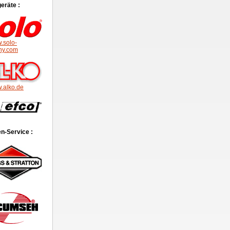
eräte :
.solo-
ny.com
.alko.de
n-Service :