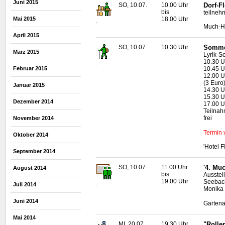
Juni 2015
SO, 10.07.
10.00 Uhr
Dorf-F
bis
teilneh
18.00 Uhr
Mai 2015
.
Much-H
April 2015
SO, 10.07.
10.30 Uhr
Somme
März 2015
Lyrik-S
10.30 Uh
.
Februar 2015
10.45 U
12.00 U
(3 Euro
Januar 2015
14.30 U
15.30 U
Dezember 2014
17.00 U
Teilnah
frei
November 2014
Termin v
Oktober 2014
'Hotel 
September 2014
SO, 10.07.
11.00 Uhr
'4. Mu
August 2014
bis
Ausstel
19.00 Uhr
Seebach
.
Juli 2014
Monika 
Juni 2014
Gartena
Mai 2014
MI, 20.07.
19.30 Uhr
"Rolle