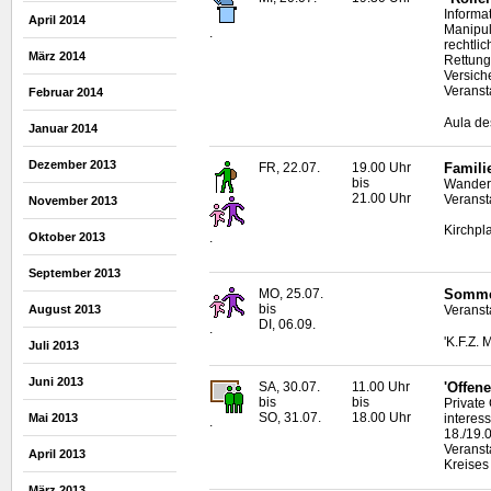
Informa
April 2014
Manipul
.
rechtli
März 2014
Rettung
Versich
Veranst
Februar 2014
Aula de
Januar 2014
Dezember 2013
FR, 22.07.
19.00 Uhr
Famili
bis
Wanderu
21.00 Uhr
Veranst
November 2013
Kirchpl
Oktober 2013
.
September 2013
MO, 25.07.
Sommer
bis
August 2013
Veranst
DI, 06.09.
.
'K.F.Z. 
Juli 2013
Juni 2013
SA, 30.07.
11.00 Uhr
'Offene
bis
bis
Private
SO, 31.07.
18.00 Uhr
Mai 2013
interes
.
18./19.
Veranst
April 2013
Kreises
März 2013