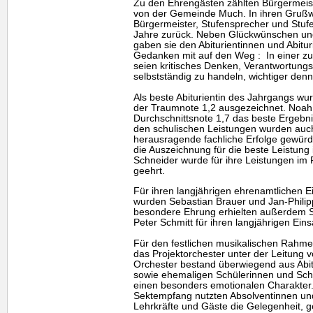
Zu den Ehrengästen zählten Bürgermeis
von der Gemeinde Much. In ihren Grußwo
Bürgermeister, Stufensprecher und Stuf
Jahre zurück. Neben Glückwünschen un
gaben sie den Abiturientinnen und Abitur
Gedanken mit auf den Weg : In einer zu
seien kritisches Denken, Verantwortungs
selbstständig zu handeln, wichtiger denn
Als beste Abiturientin des Jahrgangs w
der Traumnote 1,2 ausgezeichnet. Noah 
Durchschnittsnote 1,7 das beste Ergebni
den schulischen Leistungen wurden au
herausragende fachliche Erfolge gewürdig
die Auszeichnung für die beste Leistung
Schneider wurde für ihre Leistungen im 
geehrt.
Für ihren langjährigen ehrenamtlichen E
wurden Sebastian Brauer und Jan-Philip
besondere Ehrung erhielten außerdem 
Peter Schmitt für ihren langjährigen Eins
Für den festlichen musikalischen Rahme
das Projektorchester unter der Leitung 
Orchester bestand überwiegend aus Abit
sowie ehemaligen Schülerinnen und Schü
einen besonders emotionalen Charakter
Sektempfang nutzten Absolventinnen und
Lehrkräfte und Gäste die Gelegenheit, 