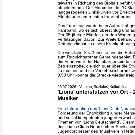
talwärts in Richtung des Bröltals befuhr
abgekommen. Der Mercedes der 'C-Klasse'
langgezogenen Linkskurven vor Erreich
Alleebäume am rechten Fahrbahnrand.
Das Fahrzeug wurde beim Aufprall abgew
Fahrbahn, wo es sich überschlug und a
Der 35-jährige Eitorfer, der den Wagen ge
Verletzungen davon. Zur Weiterbehandl
Rettungsdienst zu einem Krankenhaus g
Die westliche Straßenseite und die Fahr
zum Ruppichterother Gemeindegebiet. F
die Feuerwehr der Nachbargemeinde zu
Betriebsstoffe, die sich quer über die Str
zu machen und die Verkehrssicherheit w
9.50 Uhr konnte die Strecke wieder frei
06.07.2026 - Vereine, Soziales, Kulturelles
'Lions' unterstützen vor Ort -
Musiker
Eine Information des 'Lions Club Neunki
Förderung der Entwicklung junger Mens
und sozial kompetenten jungen Erwachse
Themen von 'Lions Deutschland'. Diesma
des 'Lions Clubs Neunkirchen-Seelscheid'
Jugendorchester des 'Musikverein Hedd