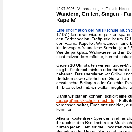
12.07.2026 - Veranstaltungen, Freizeit, Kinder
Wandern, Grillen, Singen - Fam
Kapelle'
Eine Information der Musikschule Much 
17.07.) feiern wir wieder ganz entspannt
den Ferienbeginn. Treffpunkt ist um 17 U
der 'Fatima-Kapelle'. Wir wandern eine k
kinderwagen-freundliche Strecke (gut 2,
Wanderparkplatz 'Walmwiese' und im Bog
nicht mitwandern möchte, kommt einfach
Gegen 18 Uhr starten wir ein Kinder-Mi
es gibt Kinderschminken oder ihr habt e
nebenan. Dazu servieren wir Grillwürstc
Brötchen sowie alkoholfreie Getränke in
gewünschte Beilagen oder Geschirr, Pick
ihr bitte selbst mit, wir wollen möglichst
Damit wir planen können, schickt eine k
radau(at)musikschule-much.de
! Falls i
vergessen solltet, Euch anzumelden, dür
kommen.
Alles ist kostenfrei - Spenden sind herz
ihr auch in den Briefkasten der Musiksch
nutzen jeden Cent für die Unkosten die
Spenden oder Unterstützung ruft oder sc