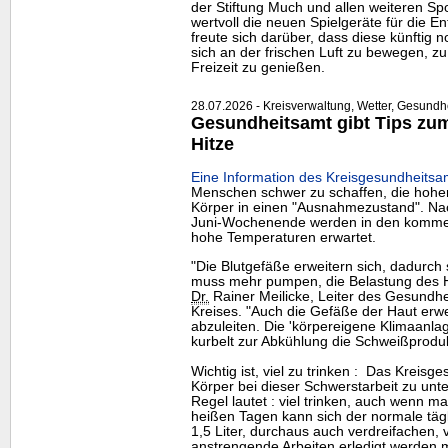
der Stiftung Much und allen weiteren Sp
wertvoll die neuen Spielgeräte für die E
freute sich darüber, dass diese künftig
sich an der frischen Luft zu bewegen, z
Freizeit zu genießen.
28.07.2026 - Kreisverwaltung, Wetter, Gesundh
Gesundheitsamt gibt Tips zum 
Hitze
Eine Information des Kreisgesundheitsa
Menschen schwer zu schaffen, die hohe
Körper in einen "Ausnahmezustand". Nac
Juni-Wochenende werden in den komme
hohe Temperaturen erwartet.
"Die Blutgefäße erweitern sich, dadurch 
muss mehr pumpen, die Belastung des He
Dr.
Rainer Meilicke, Leiter des Gesundh
Kreises. "Auch die Gefäße der Haut erw
abzuleiten. Die 'körpereigene Klimaanla
kurbelt zur Abkühlung die Schweißproduk
Wichtig ist, viel zu trinken : Das Kreis
Körper bei dieser Schwerstarbeit zu unter
Regel lautet : viel trinken, auch wenn m
heißen Tagen kann sich der normale tägl
1,5 Liter, durchaus auch verdreifachen, 
anstrengende Arbeiten erledigt werden 