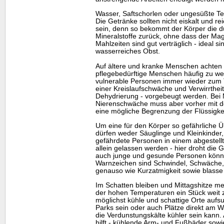
Wasser, Saftschorlen oder ungesüßte Te
Die Getränke sollten nicht eiskalt und 
sein, denn so bekommt der Körper die d
Mineralstoffe zurück, ohne dass der Magen
Mahlzeiten sind gut verträglich - ideal 
wasserreiches Obst.
Auf ältere und kranke Menschen achten 
pflegebedürftige Menschen häufig zu wen
vulnerable Personen immer wieder zum 
einer Kreislaufschwäche und Verwirrthei
Dehydrierung - vorgebeugt werden. Bei
Nierenschwäche muss aber vorher mit d
eine mögliche Begrenzung der Flüssigkeit
Um eine für den Körper so gefährliche Ü
dürfen weder Säuglinge und Kleinkinder
gefährdete Personen in einem abgestell
allein gelassen werden - hier droht die 
auch junge und gesunde Personen können
Warnzeichen sind Schwindel, Schwäche,
genauso wie Kurzatmigkeit sowie blasse
Im Schatten bleiben und Mittagshitze 
der hohen Temperaturen ein Stück weit 
möglichst kühle und schattige Orte auf
Parks sein oder auch Plätze direkt am 
die Verdunstungskälte kühler sein kann
hilft - kühlende Arm- und Fußbäder sow