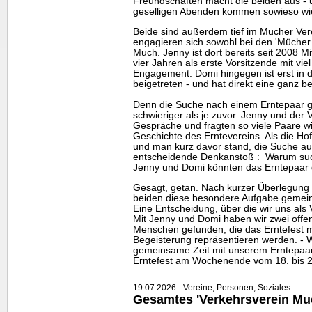
Freundschaften macht die beiden aus - 
geselligen Abenden kommen sowieso wi
Beide sind außerdem tief im Mucher Vere
engagieren sich sowohl bei den 'Mücher 
Much. Jenny ist dort bereits seit 2008 Mi
vier Jahren als erste Vorsitzende mit vi
Engagement. Domi hingegen ist erst in 
beigetreten - und hat direkt eine ganz
Denn die Suche nach einem Erntepaar ge
schwieriger als je zuvor. Jenny und der 
Gespräche und fragten so viele Paare wi
Geschichte des Erntevereins. Als die Ho
und man kurz davor stand, die Suche au
entscheidende Denkanstoß : Warum such
Jenny und Domi könnten das Erntepaar do
Gesagt, getan. Nach kurzer Überlegung w
beiden diese besondere Aufgabe geme
Eine Entscheidung, über die wir uns als
Mit Jenny und Domi haben wir zwei offen
Menschen gefunden, die das Erntefest m
Begeisterung repräsentieren werden. - Wi
gemeinsame Zeit mit unserem Erntepaar
Erntefest am Wochenende vom 18. bis 20
19.07.2026 - Vereine, Personen, Soziales
Gesamtes 'Verkehrsverein Mu