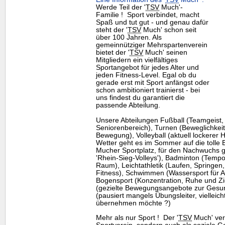
Werde Teil der '
TSV
Much'-
Familie ! Sport verbindet, macht
Spaß und tut gut - und genau dafür
steht der '
TSV
Much' schon seit
über 100 Jahren. Als
gemeinnütziger Mehrspartenverein
bietet der '
TSV
Much' seinen
Mitgliedern ein vielfältiges
Sportangebot für jedes Alter und
jeden Fitness-Level. Egal ob du
gerade erst mit Sport anfängst oder
schon ambitioniert trainierst - bei
uns findest du garantiert die
passende Abteilung.
Unsere Abteilungen Fußball (Teamgeist, T
Seniorenbereich), Turnen (Beweglichkeit
Bewegung), Volleyball (aktuell lockerer
Wetter geht es im Sommer auf die tolle
Mucher Sportplatz, für den Nachwuchs g
'Rhein-Sieg-Volleys'), Badminton (Tempo
Raum), Leichtathletik (Laufen, Springen,
Fitness), Schwimmen (Wassersport für 
Bogensport (Konzentration, Ruhe und Zie
(gezielte Bewegungsangebote zur Gesund
(pausiert mangels Übungsleiter, vielleich
übernehmen möchte ?)
Mehr als nur Sport ! Der '
TSV
Much' vers