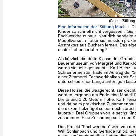
(Fotos : 'Stiftun
Eine Information der 'Stiftung Much' :
Die
Kinder so schnell nicht vergessen : Sie 
Fachwerkhaus baut. Natürlich handelte 
Modellversuch - aber sie mussten prakt
Abstraktes aus Büchern lernen. Das eige
echter Lebenserfahrung !
Als kürzlich die dritte Klasse der Grunds
Bauernmuseum von Margret und Karl-Jo
waren sie sehr gespannt : Karl-Heinz L
Schreinermeister, hatte im Auftrag der 
einer Zimmerei Fachwerkbalken (mit Sch
unterschiedlicher Länge anfertigen lasse
Diese Hölzer, die waagerecht, senkrec
werden, ergeben am Ende eine Modell-
Breite und 1,20 Metern Höhe. Karl-Heinz
und da beim praktischen Zusammenbau h
die dicken Holznägel selber noch zurech
lautete : Drei Gruppen von je sechs Ki
zusammen. Eine Zeichnung sollte den Ki
Das Projekt "Fachwerkbau" wird von der '
Willi Schlimbach und Gerlinde Knipp, b
aktuell im Vorstand tätig, hatten dieses