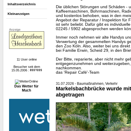
Inhaltsverzeichnis
Die üblichen Störungen und Schäden - 
Kaffeemaschinen, Bohrmaschinen, Radios
Kleinanzeigen
und kostenlos behoben, was in den meist
Angebot der Reparatur / Inspektion für
ist sehr beliebt. Dafür gibt es individuell
02245 / 5902 abgesprochen werden kön
Anzeige
Immer noch nehmen wir alte
Handys
und
Verwertung der gesammelten
Handys
ge
den Zoo Köln. Also, weiter bei uns dire
bei Familie Erwin, Scheid 29, in den Bri
Der Bitte, reparierte, aber nicht mehr g
11 User online
entgegenzunehmen und weiterzugeben, 
Besucher seit dem
nachkommen.
15.05.2006 :
das 'Repair Café'-
Team
31.07.2026 - Baumaßnahmen, Verkehr
Das Wetter für
Markelsbachbrücke wurde mitt
Much
abgetragen