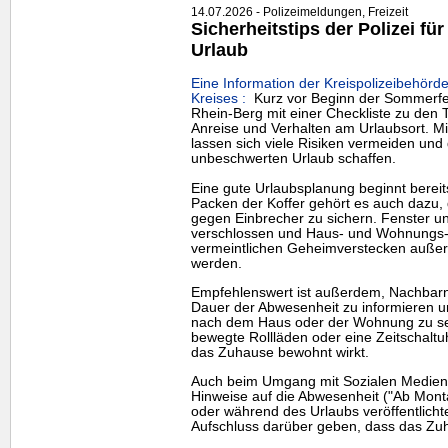
14.07.2026 - Polizeimeldungen, Freizeit
Sicherheitstips der Polizei f
Urlaub
Eine Information der Kreispolizeibehörd
Kreises :
Kurz vor Beginn der Sommerferi
Rhein-Berg mit einer Checkliste zu den
Anreise und Verhalten am Urlaubsort. M
lassen sich viele Risiken vermeiden und
unbeschwerten Urlaub schaffen.
Eine gute Urlaubsplanung beginnt berei
Packen der Koffer gehört es auch dazu
gegen Einbrecher zu sichern. Fenster un
verschlossen und Haus- und Wohnungs-Sc
vermeintlichen Geheimverstecken auße
werden.
Empfehlenswert ist außerdem, Nachbarn
Dauer der Abwesenheit zu informieren un
nach dem Haus oder der Wohnung zu sehe
bewegte Rollläden oder eine Zeitschalt
das Zuhause bewohnt wirkt.
Auch beim Umgang mit Sozialen Medien 
Hinweise auf die Abwesenheit ("Ab Mon
oder während des Urlaubs veröffentlich
Aufschluss darüber geben, dass das Zuh