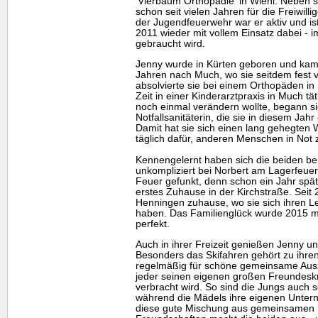
'Vierbaum Orthopädie' in Wiehl. Neben s
schon seit vielen Jahren für die Freiwill
der Jugendfeuerwehr war er aktiv und ist
2011 wieder mit vollem Einsatz dabei - i
gebraucht wird.
Jenny wurde in Kürten geboren und kam 
Jahren nach Much, wo sie seitdem fest ve
absolvierte sie bei einem Orthopäden in 
Zeit in einer Kinderarztpraxis in Much tät
noch einmal verändern wollte, begann si
Notfallsanitäterin, die sie in diesem Jah
Damit hat sie sich einen lang gehegten 
täglich dafür, anderen Menschen in Not 
Kennengelernt haben sich die beiden ber
unkompliziert bei Norbert am Lagerfeuer.
Feuer gefunkt, denn schon ein Jahr spä
erstes Zuhause in der Kirchstraße. Seit 2
Henningen zuhause, wo sie sich ihren L
haben. Das Familienglück wurde 2015 mi
perfekt.
Auch in ihrer Freizeit genießen Jenny 
Besonders das Skifahren gehört zu ihren
regelmäßig für schöne gemeinsame Aus
jeder seinen eigenen großen Freundeskr
verbracht wird. So sind die Jungs auch 
während die Mädels ihre eigenen Unte
diese gute Mischung aus gemeinsamen 