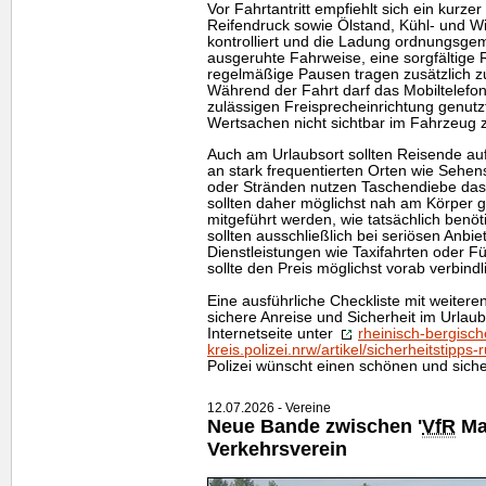
Vor Fahrtantritt empfiehlt sich ein kurz
Reifendruck sowie Ölstand, Kühl- und W
kontrolliert und die Ladung ordnungsge
ausgeruhte Fahrweise, eine sorgfältige
regelmäßige Pausen tragen zusätzlich zu
Während der Fahrt darf das Mobiltelefon 
zulässigen Freisprecheinrichtung genutzt
Wertsachen nicht sichtbar im Fahrzeug 
Auch am Urlaubsort sollten Reisende a
an stark frequentierten Orten wie Sehen
oder Stränden nutzen Taschendiebe da
sollten daher möglichst nah am Körper g
mitgeführt werden, wie tatsächlich benöti
sollten ausschließlich bei seriösen Anb
Dienstleistungen wie Taxifahrten oder 
sollte den Preis möglichst vorab verbindl
Eine ausführliche Checkliste mit weiter
sichere Anreise und Sicherheit im Urlaub
Internetseite unter
rheinisch-bergisch
kreis.polizei.nrw/artikel/sicherheitstipp
Polizei wünscht einen schönen und sich
12.07.2026 - Vereine
Neue Bande zwischen '
VfR
Mar
Verkehrsverein