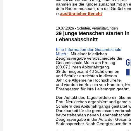
nahmen sie die Kinder zunächst mit an
dem Bauernmuseum, um die Gerüstkonstr
ausführlicher Bericht
10.07.2026 - Schulen, Veranstaltungen
39 junge Menschen starten in
Lebensabschnitt
Eine Information der Gesamtschule
Much :
Mit einer feierlichen
Zeugnisvergabe verabschiedete die
Gesamtschule Much am Freitag
(03.07.) ihren Abiturjahrgang.
39 der insgesamt 43 Schülerinnen
und Schüler erreichten in diesem
Jahr die Allgemeine Hochschulreife
und wurden im Beisein von Familien, Fr
Ehrengästen für ihre Leistungen geehrt.
Den Auftakt des Tages bildete ein ökume
Frau Neukirchen organisiert und gemei
Schülern des Abiturjahrgangs gestaltet 
Dankbarkeit für die gemeinsam verbracht
bevorstehenden neuen Lebensabschnitt.
Zeugnisvergabe in der Aula der Gesamt
Stufensprecher Noah Georgi souverän m