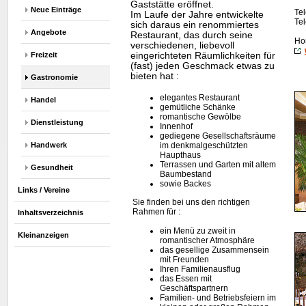
Gaststätte eröffnet.
Neue Einträge
Tel
Im Laufe der Jahre entwickelte
Tel
sich daraus ein renommiertes
Angebote
Restaurant, das durch seine
Ho
verschiedenen, liebevoll
Freizeit
eingerichteten Räumlichkeiten für
(fast) jeden Geschmack etwas zu
bieten hat :
Gastronomie
elegantes Restaurant
Handel
gemütliche Schänke
romantische Gewölbe
Dienstleistung
Innenhof
gediegene Gesellschaftsräume
Handwerk
im denkmalgeschützten
Haupthaus
Terrassen und Garten mit altem
Gesundheit
Baumbestand
sowie Backes
Links / Vereine
Sie finden bei uns den richtigen
Rahmen für :
Inhaltsverzeichnis
ein Menü zu zweit in
Kleinanzeigen
romantischer Atmosphäre
das gesellige Zusammensein
mit Freunden
Ihren Familienausflug
das Essen mit
Geschäftspartnern
Familien- und Betriebsfeiern im