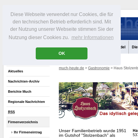
Diese Webseite verwendet nur Cookies, die für
den technischen Betrieb erforderlich sind. Mit
der Nutzung unserer Webseite stimmen Sie der
Nutzung dieser Cookies zu.
mehr Informationen
Aktuelles
Portrait
Infos
Freizeit
Gastronomie
Handel
Die
OK
much-heute.de
>
Gastronomie
> Haus Stolzenb
Aktuelles
Nachrichten-Archiv
Berichte Much
Regionale Nachrichten
RSS
Firmenverzeichnis
Unser Familienbetrieb wurde 1951
Ha
Ihr Firmeneintrag
53
im Gutshof "Stolzenbach" als