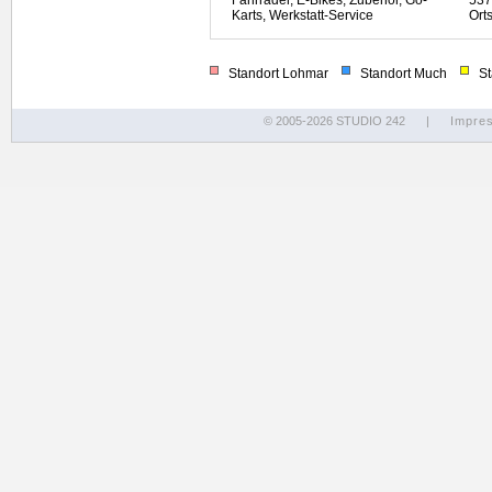
Fahrräder, E-Bikes, Zubehör, Go-
537
Karts, Werkstatt-Service
Ort
Standort Lohmar
Standort Much
Sta
© 2005-2026 STUDIO 242
|
Impre