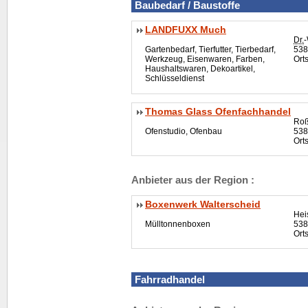
Baubedarf / Baustoffe
LANDFUXX Much
Dr.
-
Gartenbedarf, Tierfutter, Tierbedarf,
538
Werkzeug, Eisenwaren, Farben,
Ort
Haushaltswaren, Dekoartikel,
Schlüsseldienst
Thomas Glass Ofenfachhandel
Roß
Ofenstudio, Ofenbau
538
Ort
Anbieter aus der Region :
Boxenwerk Walterscheid
Hei
Mülltonnenboxen
538
Orts
Fahrradhandel