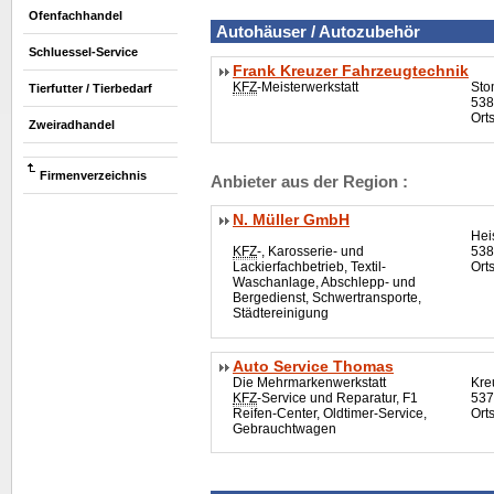
Ofenfachhandel
Autohä
user
/ Autozubehör
Schluessel-Service
Frank Kreuzer Fahrzeugtechnik
KFZ
-Meisterwerkstatt
Sto
Tierfutter / Tierbedarf
538
Ort
Zweiradhandel
Firmenverzeichnis
Anbieter aus der Region :
N. Müller GmbH
Hei
KFZ
-, Karosserie- und
538
Lackierfachbetrieb, Textil-
Orts
Waschanlage, Abschlepp- und
Bergedienst, Schwertransporte,
Städtereinigung
Auto Service Thomas
Die Mehrmarkenwerkstatt
Kre
KFZ
-Service und Reparatur, F1
537
Reifen-Center,
Oldtimer
-Service,
Ort
Gebrauchtwagen