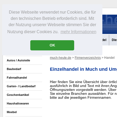
Diese Webseite verwendet nur Cookies, die für
den technischen Betrieb erforderlich sind. Mit
der Nutzung unserer Webseite stimmen Sie der
Nutzung dieser Cookies zu.
mehr Informationen
Aktuelles
Portrait
Infos
Freizeit
Gastronomie
Handel
Die
OK
much-heute.de
>
Firmenverzeichnis
> Handel
Autos / Autoteile
Einzelhandel in Much und U
Baubedarf
Fahrradhandel
Hier finden Sie eine Übersicht über örtli
ausführlich in Bild und Text mit ihren A
Garten- / Landbedarf
Öffnungszeiten vorgestellt werden. Über
Sie einzelne Branchen auswählen. Für n
Geschenkartikel
bitte auf die jeweiligen Firmennamen.
Haushaltswaren
Moebel