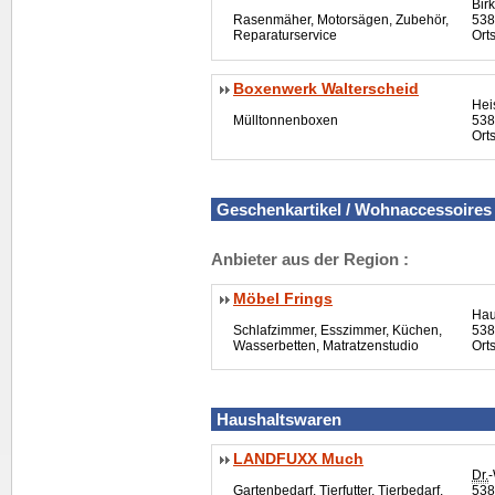
Bir
Rasenmäher, Motorsägen, Zubehör,
538
Reparaturservice
Ort
Boxenwerk Walterscheid
Hei
Mülltonnenboxen
538
Orts
Geschenkartikel / Wohnaccessoires
Anbieter aus der Region :
Möbel Frings
Hau
Schlafzimmer, Esszimmer, Küchen,
538
Wasserbetten, Matratzenstudio
Ort
Haushaltswaren
LANDFUXX Much
Dr.
-
Gartenbedarf, Tierfutter, Tierbedarf,
538