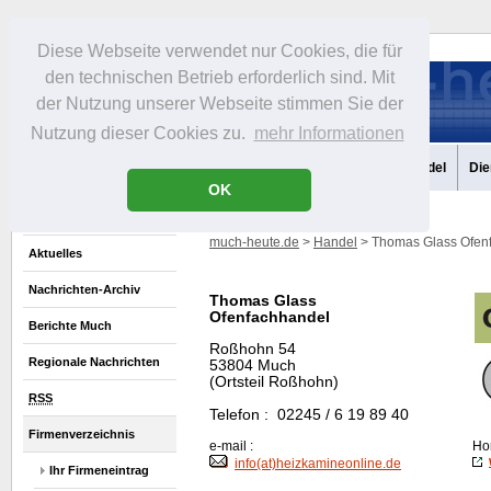
Diese Webseite verwendet nur Cookies, die für
den technischen Betrieb erforderlich sind. Mit
der Nutzung unserer Webseite stimmen Sie der
Nutzung dieser Cookies zu.
mehr Informationen
Aktuelles
Portrait
Infos
Freizeit
Gastronomie
Handel
Die
OK
much-heute.de
>
Handel
> Thomas Glass Ofenf
Aktuelles
Nachrichten-Archiv
Thomas Glass
Ofenfachhandel
Berichte Much
Roßhohn 54
Regionale Nachrichten
53804 Much
(Ortsteil Roßhohn)
RSS
Telefon : 02245 / 6 19 89 40
Firmenverzeichnis
e-mail :
Ho
info(at)heizkamineonline.de
Ihr Firmeneintrag