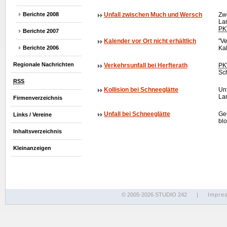
Berichte 2008
Unfall zwischen Much und Wersch
Zwe
La
P
Berichte 2007
Kalender vor Ort nicht erhältlich
"Ve
Berichte 2006
Kal
Regionale Nachrichten
Verkehrsunfall bei Herfterath
P
Sch
RSS
Kollision bei Schneeglätte
Un
La
Firmenverzeichnis
Unfall bei Schneeglätte
Ge
Links / Vereine
blo
Inhaltsverzeichnis
Kleinanzeigen
© 2005-2026 STUDIO 242
|
Impre