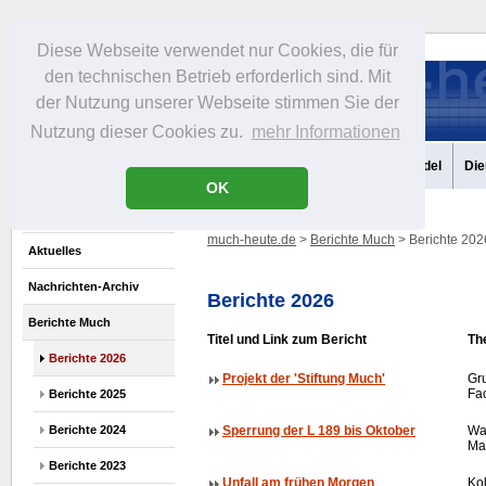
Diese Webseite verwendet nur Cookies, die für
den technischen Betrieb erforderlich sind. Mit
der Nutzung unserer Webseite stimmen Sie der
Nutzung dieser Cookies zu.
mehr Informationen
Aktuelles
Portrait
Infos
Freizeit
Gastronomie
Handel
Die
OK
much-heute.de
>
Berichte Much
> Berichte 202
Aktuelles
Nachrichten-Archiv
Berichte 2026
Berichte Much
Titel und Link zum Bericht
Th
Berichte 2026
Projekt der 'Stiftung Much'
Gr
Fa
Berichte 2025
Berichte 2024
Sperrung der L 189 bis Oktober
Wa
Ma
Berichte 2023
Unfall am frühen Morgen
Kol