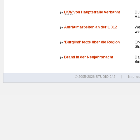
LKW
von Hauptstraße verbannt
Dur
Ha
Aufräumarbeiten an der L 312
We
wei
'Burglind' fegte über die Region
Or
St
Brand in der Neujahrsnacht
Da
Bi
© 2005-2026 STUDIO 242
|
Impre