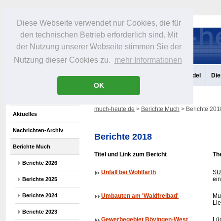
Diese Webseite verwendet nur Cookies, die für
den technischen Betrieb erforderlich sind. Mit
der Nutzung unserer Webseite stimmen Sie der
Nutzung dieser Cookies zu.
mehr Informationen
Aktuelles
Portrait
Infos
Freizeit
Gastronomie
Handel
Die
OK
much-heute.de
>
Berichte Much
> Berichte 201
Aktuelles
Nachrichten-Archiv
Berichte 2018
Berichte Much
Titel und Link zum Bericht
Th
Berichte 2026
Unfall bei Wohlfarth
SU
ein
Berichte 2025
Berichte 2024
Umbauten am 'Waldfreibad'
Mu
Lie
Berichte 2023
Gewerbegebiet Bövingen-West
Lü