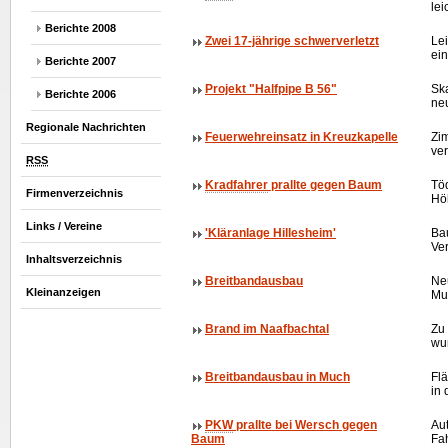
lei
Berichte 2008
Zwei 17-jährige schwerverletzt
Lei
ei
Berichte 2007
Projekt "Halfpipe B 56"
Ska
Berichte 2006
ne
Regionale Nachrichten
Feuerwehreinsatz in Kreuzkapelle
Zi
ve
RSS
Kradfahrer
prallte gegen Baum
Töd
Firmenverzeichnis
Hö
Links / Vereine
'Kläranlage Hillesheim'
Bau
Ve
Inhaltsverzeichnis
Breitbandausbau
Ne
Kleinanzeigen
Muc
Brand im Naafbachtal
Zu
wu
Breitbandausbau in Much
Fl
in 
PKW
prallte bei Wersch gegen
Aut
Baum
Fa