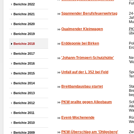
Fu
Berichte 2022
Spannender Berufsfeuerwehrtag
24
Berichte 2021
Ja
Mu
Berichte 2020
Qualmender Kleinwagen
P
üb
Berichte 2019
Erddeponie bei Birken
Pol
Berichte 2018
Er
Berichte 2017
'Johann-Trömpert-Schutzhütte'
Ne
'W
Berichte 2016
Unfall auf der L 352 bei Feld
Sp
Berichte 2015
Te
Berichte 2014
Breitbandausbau startet
Sta
Br
Berichte 2013
be
PKW
prallte gegen Alleebaum
Sch
Berichte 2012
Alk
Wa
Berichte 2011
Event-Wochenende
Rüc
We
Berichte 2010
PKW
-Überschlag am 'Ohligsberg'
Zwe
Berichte 2009