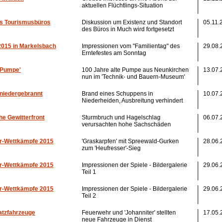
aktuellen Flüchtlings-Situation
es Tourismusbüros
Diskussion um Existenz und Standort
05.11.
des Büros in Much wird fortgesetzt
2015 in Markelsbach
Impressionen vom "Familientag" des
29.08.
Erntefestes am Sonntag
-Pumpe'
100 Jahre alte Pumpe aus Neunkirchen
13.07.
nun im 'Technik- und Bauern-Museum'
niedergebrannt
Brand eines Schuppens in
10.07.
Niederheiden, Ausbreitung verhindert
he Gewitterfront
Sturmbruch und Hagelschlag
06.07.
verursachten hohe Sachschäden
r-Wettkämpfe 2015
'Graskarpfen' mit Spreewald-Gurken
28.06.
zum 'Heufresser'-Sieg
r-Wettkämpfe 2015
Impressionen der Spiele - Bildergalerie
29.06.
Teil 1
r-Wettkämpfe 2015
Impressionen der Spiele - Bildergalerie
29.06.
Teil 2
atzfahrzeuge
Feuerwehr und 'Johanniter' stellten
17.05.
neue Fahrzeuge in Dienst