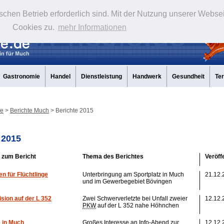
schen Betrieb erforderlich sind. Mit der Nutzung unserer Webse
Cookies zu.
mehr Informationen
Gastronomie
Handel
Dienstleistung
Handwerk
Gesundheit
Te
de
>
Berichte Much
> Berichte 2015
 2015
k zum Bericht
Thema des Berichtes
Veröff
n für Flüchtlinge
Unterbringung am Sportplatz in Much
21.12.
und im Gewerbegebiet Bövingen
ision auf der L 352
Zwei Schwerverletzte bei Unfall zweier
12.12.
PKW
auf der L 352 nahe Höhnchen
e in Much
Großes Interesse an Info-Abend zur
12.12.