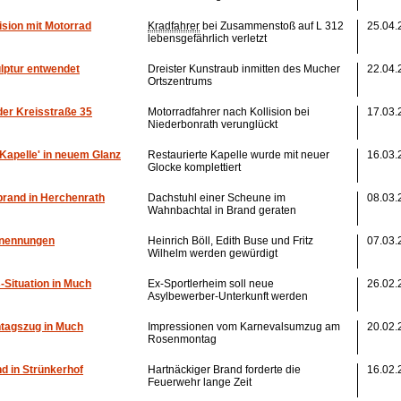
lision mit Motorrad
Kradfahrer
bei Zusammenstoß auf L 312
25.04.
lebensgefährlich verletzt
lptur entwendet
Dreister Kunstraub inmitten des Mucher
22.04.
Ortszentrums
 der Kreisstraße 35
Motorradfahrer nach Kollision bei
17.03.
Niederbonrath verunglückt
Kapelle' in neuem Glanz
Restaurierte Kapelle wurde mit neuer
16.03.
Glocke komplettiert
rand in Herchenrath
Dachstuhl einer Scheune im
08.03.
Wahnbachtal in Brand geraten
nennungen
Heinrich Böll, Edith Buse und Fritz
07.03.
Wilhelm werden gewürdigt
s-Situation in Much
Ex-Sportlerheim soll neue
26.02.
Asylbewerber-Unterkunft werden
agszug in Much
Impressionen vom Karnevalsumzug am
20.02.
Rosenmontag
d in Strünkerhof
Hartnäckiger Brand forderte die
16.02.
Feuerwehr lange Zeit