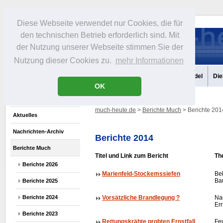
Diese Webseite verwendet nur Cookies, die für
den technischen Betrieb erforderlich sind. Mit
der Nutzung unserer Webseite stimmen Sie der
Nutzung dieser Cookies zu.
mehr Informationen
Aktuelles
Portrait
Infos
Freizeit
Gastronomie
Handel
Die
OK
much-heute.de
>
Berichte Much
> Berichte 201
Aktuelles
Nachrichten-Archiv
Berichte 2014
Berichte Much
Titel und Link zum Bericht
Th
Berichte 2026
Marienfeld-Stockemssiefen
Beb
Bau
Berichte 2025
Berichte 2024
Vorsätzliche Brandlegung ?
Na
Er
Berichte 2023
Rettungskrähte probten Ernstfall
Fe