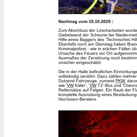
Nachtrag vom 15.10.2025 :
Zum Abschluss der Löscharbeiten wurde 
Giebelwand der Scheune bei Niedermie
Hilfe eines Baggers des 'Technisches Hil
Ebenfalls noch am Dienstag haben Bran
Kriminalpolizei - wie in solchen Fällen üb
Ursache des Feuers vor Ort aufgenomm
Ausmaßes der Zerstörung noch bestimmt
unsicher eingeschätzt.
Die in der Halle befindlichen Einricht
vollständig zerstört. Dazu zählen mehr
Dutzend Fahrzeuge, zumeist
PKW
, dar
wie '
VW
Käfer', '
VW
T2'-Bus und '
Chevro
Reifensätze auf Felgen. Ein Raub der 
komplette Ausrüstung eines Bestäubun
Hornissen-Beraters.