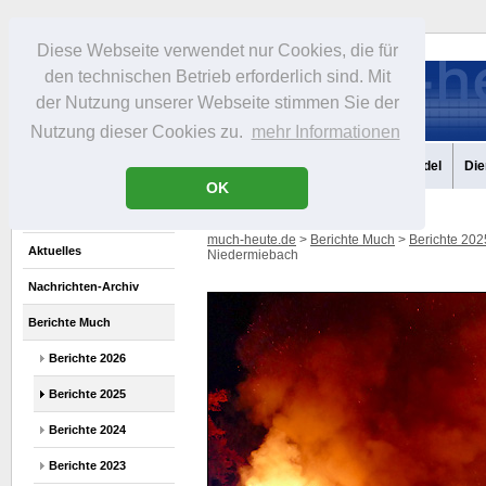
Diese Webseite verwendet nur Cookies, die für
den technischen Betrieb erforderlich sind. Mit
der Nutzung unserer Webseite stimmen Sie der
Nutzung dieser Cookies zu.
mehr Informationen
Aktuelles
Portrait
Infos
Freizeit
Gastronomie
Handel
Die
OK
much-heute.de
>
Berichte Much
>
Berichte 202
Aktuelles
Niedermiebach
Nachrichten-Archiv
Berichte Much
Berichte 2026
Berichte 2025
Berichte 2024
Berichte 2023