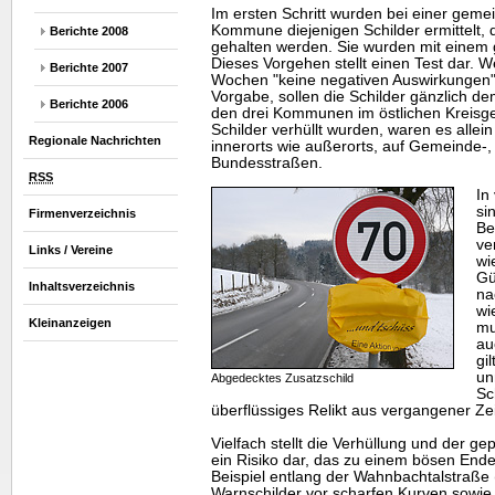
Im ersten Schritt wurden bei einer gem
Kommune diejenigen Schilder ermittelt, di
Berichte 2008
gehalten werden. Sie wurden mit einem 
Dieses Vorgehen stellt einen Test dar. W
Berichte 2007
Wochen "keine negativen Auswirkungen" f
Vorgabe, sollen die Schilder gänzlich d
Berichte 2006
den drei Kommunen im östlichen Kreisg
Schilder verhüllt wurden, waren es allei
Regionale Nachrichten
innerorts wie außerorts, auf Gemeinde-,
Bundesstraßen.
RSS
In
si
Firmenverzeichnis
Be
ve
Links / Vereine
wi
Gü
Inhaltsverzeichnis
na
wi
Kleinanzeigen
mu
au
gi
un
Abgedecktes Zusatzschild
Sc
überflüssiges Relikt aus vergangener Zei
Vielfach stellt die Verhüllung und der g
ein Risiko dar, das zu einem bösen End
Beispiel entlang der Wahnbachtalstraße 
Warnschilder vor scharfen Kurven sowie