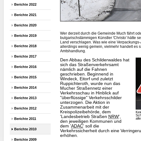
Berichte 2022
Berichte 2021
Berichte 2020
Wer derzeit durch die Gemeinde Much fährt ode
Berichte 2019
bulgarischstämmigen Künstler 'Christo' hätte se
Land verschlagen. Was wie eine Verpackungs-Ak
Berichte 2018
allerdings wenig gemein, vielmehr handelt es s
Amtshandlung.
Berichte 2017
Den Abbau des Schilderwaldes hat
sich das Straßenverkehrsamt
Berichte 2016
nämlich auf die Fahnen
geschrieben. Beginnend in
Berichte 2015
Windeck, Eitorf und zuletzt
Ruppichteroth, wurde nun das
Berichte 2014
Mucher Straßennetz einer
Verkehrsschau in Hinblick auf
"überflüssige" Verkehrsschilder
Berichte 2013
unterzogen. Die Aktion in
Zusammenarbeit mit der
Berichte 2012
Kreispolizeibehörde, dem
Kei
Sch
'Landesbetrieb Straßen
NRW
',
all
Berichte 2011
den jeweiligen Kommunen und
dem '
ADAC
' soll die
Berichte 2010
Verkehrssicherheit durch eine Verringe
erhöhen.
Berichte 2009